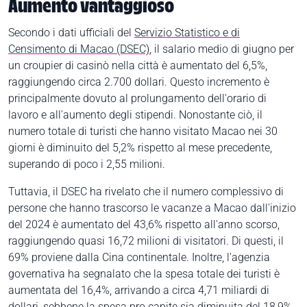
Aumento vantaggioso
Secondo i dati ufficiali del
Servizio Statistico e di
Censimento di Macao (DSEC)
, il salario medio di giugno per
un croupier di casinò nella città è aumentato del 6,5%,
raggiungendo circa 2.700 dollari. Questo incremento è
principalmente dovuto al prolungamento dell'orario di
lavoro e all'aumento degli stipendi. Nonostante ciò, il
numero totale di turisti che hanno visitato Macao nei 30
giorni è diminuito del 5,2% rispetto al mese precedente,
superando di poco i 2,55 milioni.
Tuttavia, il DSEC ha rivelato che il numero complessivo di
persone che hanno trascorso le vacanze a Macao dall'inizio
del 2024 è aumentato del 43,6% rispetto all'anno scorso,
raggiungendo quasi 16,72 milioni di visitatori. Di questi, il
69% proviene dalla Cina continentale. Inoltre, l'agenzia
governativa ha segnalato che la spesa totale dei turisti è
aumentata del 16,4%, arrivando a circa 4,71 miliardi di
dollari, sebbene la spesa pro capite sia diminuita del 18,9%,