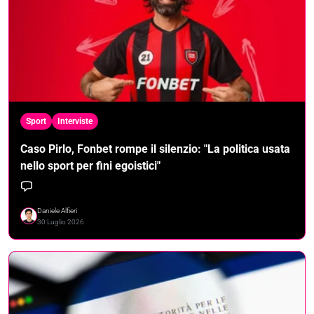
Sport
Interviste
Caso Pirlo, Fonbet rompe il silenzio: "La politica usata
nello sport per fini egoistici"
Daniele Alfieri
30 Luglio 2026