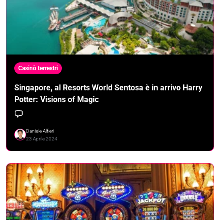
Casinò terrestri
Singapore, al Resorts World Sentosa è in arrivo Harry
Potter: Visions of Magic
Daniele Alfieri
23 Aprile 2024