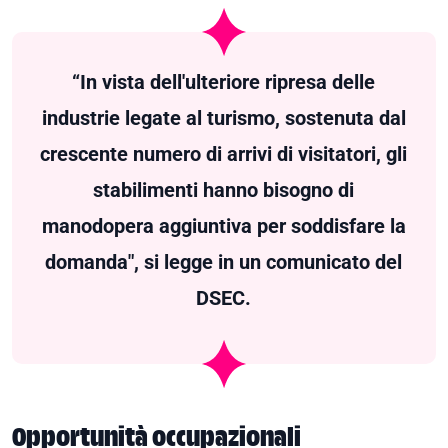
“In vista dell'ulteriore ripresa delle
industrie legate al turismo, sostenuta dal
crescente numero di arrivi di visitatori, gli
stabilimenti hanno bisogno di
manodopera aggiuntiva per soddisfare la
domanda", si legge in un comunicato del
DSEC.
Opportunità occupazionali