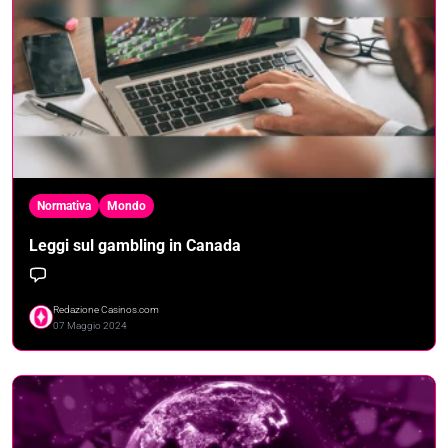
Normativa
Mondo
Leggi sul gambling in Canada
Redazione Casinos.com
07 Maggio 2024