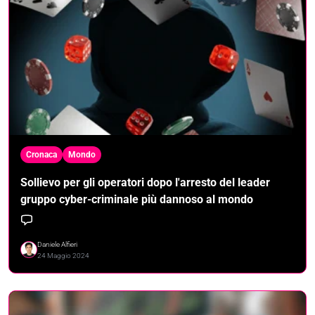
Cronaca
Mondo
Sollievo per gli operatori dopo l'arresto del leader
gruppo cyber-criminale più dannoso al mondo
Daniele Alfieri
24 Maggio 2024