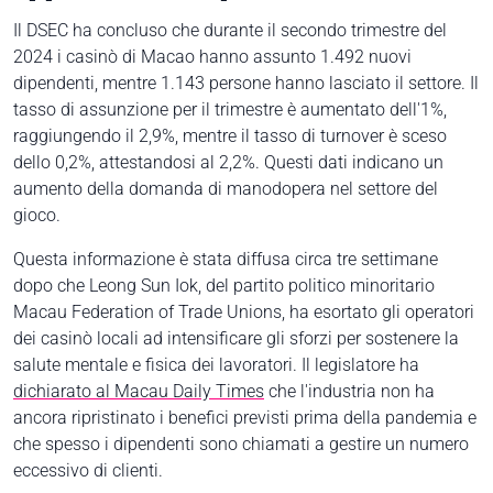
Il DSEC ha concluso che durante il secondo trimestre del
2024 i casinò di Macao hanno assunto 1.492 nuovi
dipendenti, mentre 1.143 persone hanno lasciato il settore. Il
tasso di assunzione per il trimestre è aumentato dell'1%,
raggiungendo il 2,9%, mentre il tasso di turnover è sceso
dello 0,2%, attestandosi al 2,2%. Questi dati indicano un
aumento della domanda di manodopera nel settore del
gioco.
Questa informazione è stata diffusa circa tre settimane
dopo che Leong Sun Iok, del partito politico minoritario
Macau Federation of Trade Unions, ha esortato gli operatori
dei casinò locali ad intensificare gli sforzi per sostenere la
salute mentale e fisica dei lavoratori. Il legislatore ha
dichiarato al
Macau Daily Times
che l'industria non ha
ancora ripristinato i benefici previsti prima della pandemia e
che spesso i dipendenti sono chiamati a gestire un numero
eccessivo di clienti.