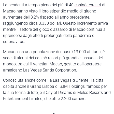
I dipendenti a tempo pieno dei più di 40
casinò terrestri
di
Macao hanno visto il loro stipendio medio di giugno
aumentare dell'8,2% rispetto all'anno precedente,
raggiungendo circa 3.330 dollari. Questo incremento arriva
mentre il settore del gioco d'azzardo di Macao continua a
riprendersi dagli effetti prolungati della pandemia di
coronavirus.
Macao, con una popolazione di quasi 713.000 abitanti, è
sede di alcuni dei casinò resort più grandi e lussuosi del
mondo, tra cui il Venetian Macao, gestito dall'operatore
americano Las Vegas Sands Corporation.
Conosciuta anche come “la Las Vegas d'Oriente”, la città
ospita anche il Grand Lisboa di SJM Holdings, famoso per
la sua forma di loto, e il City of Dreams di Melco Resorts and
Entertainment Limited, che offre 2.200 camere.