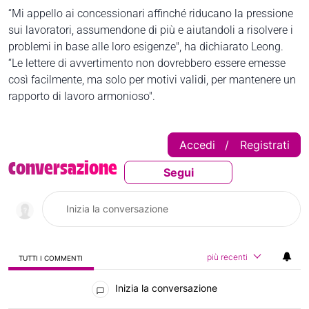
“Mi appello ai concessionari affinché riducano la pressione
sui lavoratori, assumendone di più e aiutandoli a risolvere i
problemi in base alle loro esigenze", ha dichiarato Leong.
“Le lettere di avvertimento non dovrebbero essere emesse
così facilmente, ma solo per motivi validi, per mantenere un
rapporto di lavoro armonioso".
Accedi
Registrati
|
Conversazione
Segui
Segui Questa Conversaz
più recenti
TUTTI I COMMENTI
Tutti i commenti
Inizia la conversazione