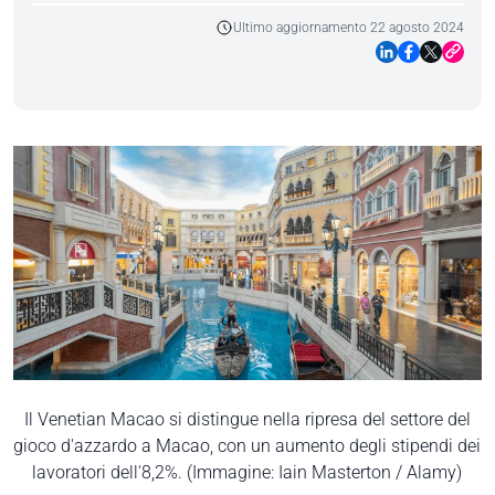
Ultimo aggiornamento 22 agosto 2024
Il Venetian Macao si distingue nella ripresa del settore del
gioco d'azzardo a Macao, con un aumento degli stipendi dei
lavoratori dell'8,2%. (Immagine: Iain Masterton / Alamy)