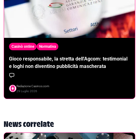
Casinò online
Normativa
Gioco responsabile, la stretta dell'Agcom: testimonial
e loghi non diventino pubblicità mascherata
Redazione Casinos.com
29 Luglio 2026
News correlate