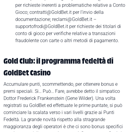
per richieste inerenti a problematiche relative a Conto
Gioco;
contratti@GoldBet.it
per l’invio della
documentazione;
reclami@GoldBet.it
–
supportofrodi@GoldBet.it
per richieste dei titolari di
conto di gioco per verifiche relative a transazioni
fraudolente con carte o altri metodi di pagamento.
Gold Club: il programma fedeltà di
GoldBet Casino
Accumulare punti, scommettendo, per ottenere bonus e
premi speciali. Si… Può… Fare, avrebbe detto il simpatico
Dottor Frederick Frankenstein (Gene Wilder). Una volta
registrati su GoldBet ed effettuate le prime puntate, si può
cominciare la scalata verso i vari livelli grazie ai Punti
Fedeltà. La grande novità rispetto alla stragrande
maggioranza degli operatori è che ci sono bonus specifici