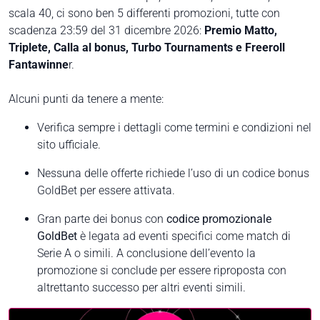
scala 40, ci sono ben 5 differenti promozioni, tutte con
scadenza 23:59 del 31 dicembre 2026:
Premio Matto,
Triplete, Calla al bonus, Turbo Tournaments e Freeroll
Fantawinne
r.
Alcuni punti da tenere a mente:
Verifica sempre i dettagli come termini e condizioni nel
sito ufficiale.
Nessuna delle offerte richiede l’uso di un codice bonus
GoldBet per essere attivata.
Gran parte dei bonus con
codice promozionale
GoldBet
è legata ad eventi specifici come match di
Serie A o simili. A conclusione dell’evento la
promozione si conclude per essere riproposta con
altrettanto successo per altri eventi simili.