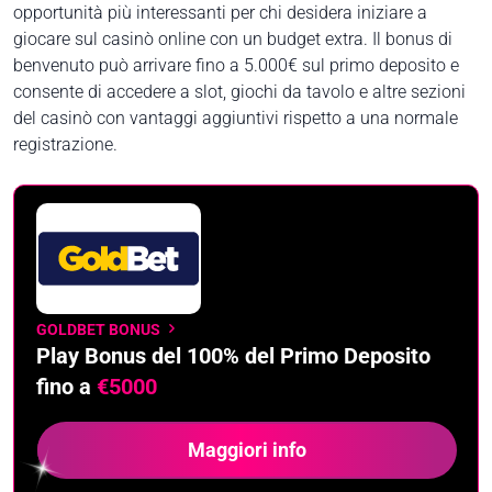
opportunità più interessanti per chi desidera iniziare a
giocare sul casinò online con un budget extra. Il bonus di
benvenuto può arrivare fino a 5.000€ sul primo deposito e
consente di accedere a slot, giochi da tavolo e altre sezioni
del casinò con vantaggi aggiuntivi rispetto a una normale
registrazione.
GOLDBET BONUS
Play Bonus del 100% del Primo Deposito
fino a
€5000
Maggiori info