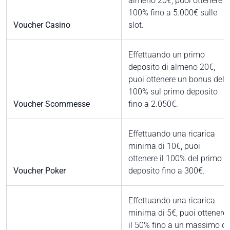
almeno 20€, puoi ottenere il
100% fino a 5.000€ sulle
Voucher Casino
slot.
Effettuando un primo
deposito di almeno 20€,
puoi ottenere un bonus del
100% sul primo deposito
Voucher Scommesse
fino a 2.050€.
Effettuando una ricarica
minima di 10€, puoi
ottenere il 100% del primo
Voucher Poker
deposito fino a 300€.
Effettuando una ricarica
minima di 5€, puoi ottenere
il 50% fino a un massimo di