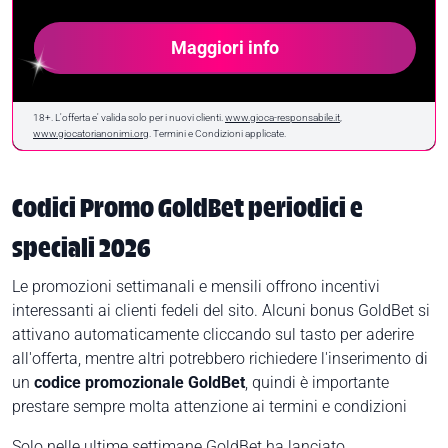
Maggiori info
18+. L'offerta e' valida solo per i nuovi clienti.
www.gioca-responsabile.it
,
www.giocatorianonimi.org
. Termini e Condizioni applicate.
Codici Promo GoldBet periodici e
speciali 2026
Le promozioni settimanali e mensili offrono incentivi
interessanti ai clienti fedeli del sito. Alcuni bonus GoldBet si
attivano automaticamente cliccando sul tasto per aderire
all'offerta, mentre altri potrebbero richiedere l'inserimento di
un
codice promozionale GoldBet
, quindi è importante
prestare sempre molta attenzione ai termini e condizioni
Solo nelle ultime settimane GoldBet ha lanciato