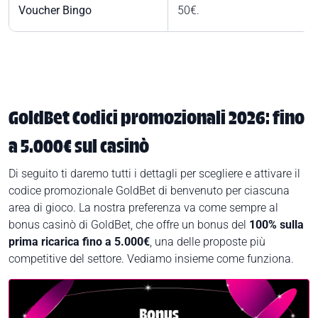
Voucher Bingo
50€.
GoldBet Codici promozionali 2026: fino
a 5.000€ sul casinò
Di seguito ti daremo tutti i dettagli per scegliere e attivare il
codice promozionale GoldBet di benvenuto per ciascuna
area di gioco. La nostra preferenza va come sempre al
bonus casinò di GoldBet, che offre un bonus del
100% sulla
prima ricarica fino a 5.000€
, una delle proposte più
competitive del settore. Vediamo insieme come funziona.