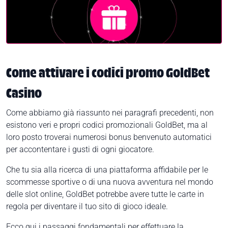
Come attivare i codici promo GoldBet
Casino
Come abbiamo già riassunto nei paragrafi precedenti, non
esistono veri e propri codici promozionali GoldBet, ma al
loro posto troverai numerosi bonus benvenuto automatici
per accontentare i gusti di ogni giocatore.
Che tu sia alla ricerca di una piattaforma affidabile per le
scommesse sportive o di una nuova avventura nel mondo
delle slot online, GoldBet potrebbe avere tutte le carte in
regola per diventare il tuo sito di gioco ideale.
Ecco qui i passaggi fondamentali per effettuare la