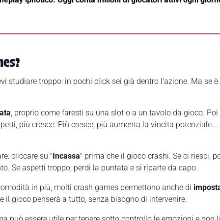
mes?
vi studiare troppo: in pochi click sei già dentro l’azione. Ma se 
ata
, proprio come faresti su una slot o a un tavolo da gioco. Poi 
spetti, più cresce. Più cresce, più aumenta la vincita potenziale... 
e: cliccare su "
Incassa
" prima che il gioco crashi. Se ci riesci, p
. Se aspetti troppo, perdi la puntata e si riparte da capo.
i comodità in più, molti crash games permettono anche di
imposta
e il gioco penserà a tutto, senza bisogno di intervenire.
ma può essere utile per tenere sotto controllo le emozioni e non l