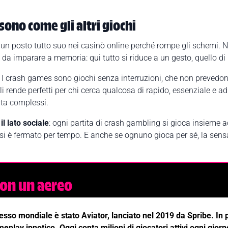
sono come gli altri giochi
si un posto tutto suo nei casinò online perché rompe gli schemi. 
e da imparare a memoria: qui tutto si riduce a un gesto, quello d
. I crash games sono giochi senza interruzioni, che non prevedon
i rende perfetti per chi cerca qualcosa di rapido, essenziale e a
tata complessi.
l lato sociale
: ogni partita di crash gambling si gioca insieme ad 
 si è fermato per tempo. E anche se ognuno gioca per sé, la sensa
con un aereo
sso mondiale è stato Aviator, lanciato nel 2019 da Spribe. In p
eplay ipnotico. Oggi conta milioni di giocatori attivi ogni giorno 