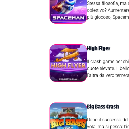
Stessa filosofia, ma 
obiettivo? Aumentare 
più giocoso,
Spacem
High Flyer
Il crash game per chi
quote elevate. Il be
l’altra da vero temer
Big Bass Crash
Dopo il successo del
vola, ma si pesca: l’