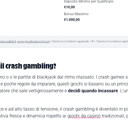
Deposito Minimo per Qualificarsi
€10,00
Bonus Massimo
€1.000,00
sponsabile.it
,
www.giocatorianonimi.org
. Termini e Condizioni applicate. 18+. Termini e Condizioni applicat
 il crash gambling?
ano o o le partite di blackjack dal ritmo rilassato. I crash games s
e poche regole da imparare, questi giochi si basano su un princ
icatore che sale vertiginosamente e
decidi quando incassare
. L’u
oce e ad alto tasso di tensione, il crash gambling è diventato i
ativa fresca e dinamica rispetto ai
giochi da casinò
tradizionali, 