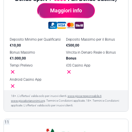
Maggiori info
Deposito Minimo per Qualificarsi
Deposito Massimo per il Bonus
€10,00
€500,00
Bonus Massimo
Vincita in Denaro Reale o Bonus
€1.000,00
Bonus
Tempi Prelievo
iOS Casino App
Android Casino App
18+. L'offerta e' valida solo per i nuovi clienti.
www.gioca-responsabile.it
,
www.giocatorianonimi.org
. Termini e Condizioni applicate. 18+. Termini e Condizioni
applicate. L'offerta e' valida solo per i nuovi clienti.
11