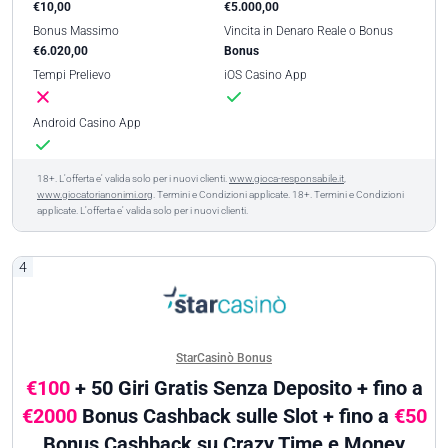
€10,00
€5.000,00
Bonus Massimo
Vincita in Denaro Reale o Bonus
€6.020,00
Bonus
Tempi Prelievo
iOS Casino App
Android Casino App
18+. L'offerta e' valida solo per i nuovi clienti.
www.gioca-responsabile.it
,
www.giocatorianonimi.org
. Termini e Condizioni applicate. 18+. Termini e Condizioni
applicate. L'offerta e' valida solo per i nuovi clienti.
4
StarCasinò Bonus
€100
+ 50 Giri Gratis Senza Deposito + fino a
€2000
Bonus Cashback sulle Slot + fino a
€50
Bonus Cashback su Crazy Time e Money