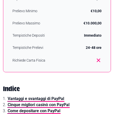
Prelievo Minimo
€10,00
Prelievo Massimo
€10.000,00
Tempistiche Depositi
Immediato
Tempistiche Prelievi
24-48 ore
Richiede Carta Fisica
Indice
Vantaggi e svantaggi di PayPal
Cinque migliori casinò con PayPal
Come depositare con PayPal