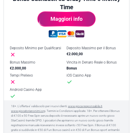
Time
Maggiori info
Deposito Minimo per Qualificarsi
Deposito Massimo per il Bonus
€2.000,00
Bonus Massimo
Vincita in Denaro Reale o Bonus
€2.000,00
Bonus
Tempi Prelievo
iOS Casino App
Android Casino App
18+. L'offerta e' valida solo per i nuovi clienti.
www.gioca-responsabile.it
,
www.giocatorianonimi.org
. Termini e Condizioni applicate. 18+. Per ottenere il Bonus
di €100 e 50 Free Spin senza deposito è necessario aprire un nuovo conto gioco
StarCasinò tramite SPID. I giocatori che apriranno un nuovo conto gioco tramite
registrazione manuale riceveranno invece soltanto i 50 Free Spin. Il Bonus di €100
gratis si suddivide in €50 di Fun Bonus casinò e in €50 di Fun Bonus sport: entrambi