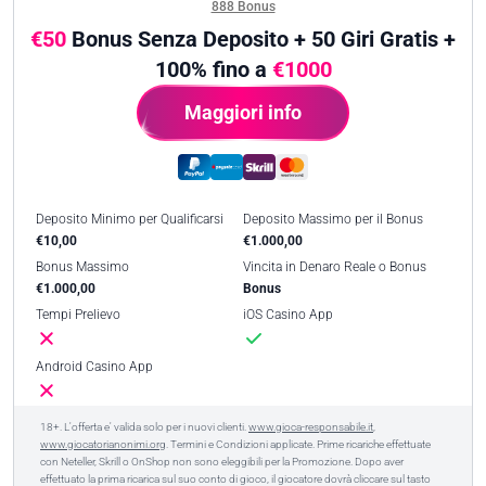
888 Bonus
€50
Bonus Senza Deposito + 50 Giri Gratis +
100% fino a
€1000
Maggiori info
Deposito Minimo per Qualificarsi
Deposito Massimo per il Bonus
€10,00
€1.000,00
Bonus Massimo
Vincita in Denaro Reale o Bonus
€1.000,00
Bonus
Tempi Prelievo
iOS Casino App
Android Casino App
18+. L'offerta e' valida solo per i nuovi clienti.
www.gioca-responsabile.it
,
www.giocatorianonimi.org
. Termini e Condizioni applicate. Prime ricariche effettuate
con Neteller, Skrill o OnShop non sono eleggibili per la Promozione. Dopo aver
effettuato la prima ricarica sul suo conto di gioco, il giocatore dovrà cliccare sul tasto