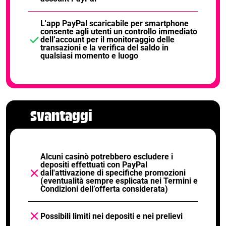
L'app PayPal scaricabile per smartphone
consente agli utenti un controllo immediato
dell’account per il monitoraggio delle
transazioni e la verifica del saldo in
qualsiasi momento e luogo
Svantaggi
Alcuni casinò potrebbero escludere i
depositi effettuati con PayPal
dall'attivazione di specifiche promozioni
(eventualità sempre esplicata nei Termini e
Condizioni dell’offerta considerata)
Possibili limiti nei depositi e nei prelievi