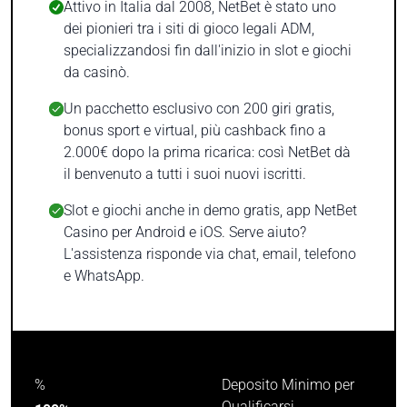
Attivo in Italia dal 2008, NetBet è stato uno
dei pionieri tra i siti di gioco legali ADM,
specializzandosi fin dall'inizio in slot e giochi
da casinò.
Un pacchetto esclusivo con 200 giri gratis,
bonus sport e virtual, più cashback fino a
2.000€ dopo la prima ricarica: così NetBet dà
il benvenuto a tutti i suoi nuovi iscritti.
Slot e giochi anche in demo gratis, app NetBet
Casino per Android e iOS. Serve aiuto?
L'assistenza risponde via chat, email, telefono
e WhatsApp.
%
Deposito Minimo per
Qualificarsi