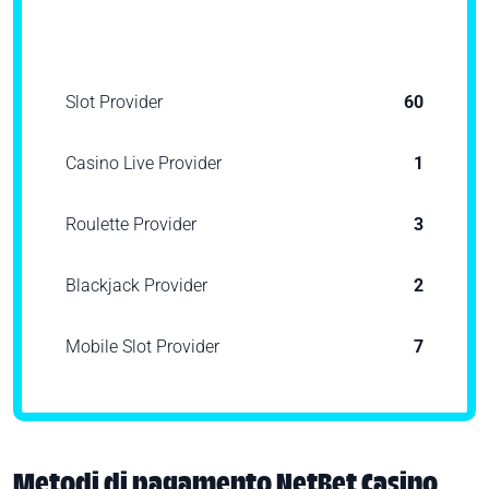
Slot Provider
60
Casino Live Provider
1
Roulette Provider
3
Blackjack Provider
2
Mobile Slot Provider
7
Metodi di pagamento NetBet Casino