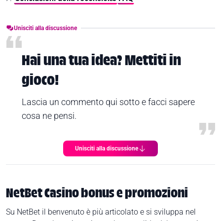
Unisciti alla discussione
Hai una tua idea? Mettiti in
gioco!
Lascia un commento qui sotto e facci sapere
cosa ne pensi.
Unisciti alla discussione
NetBet Casino bonus e promozioni
Su NetBet il benvenuto è più articolato e si sviluppa nel