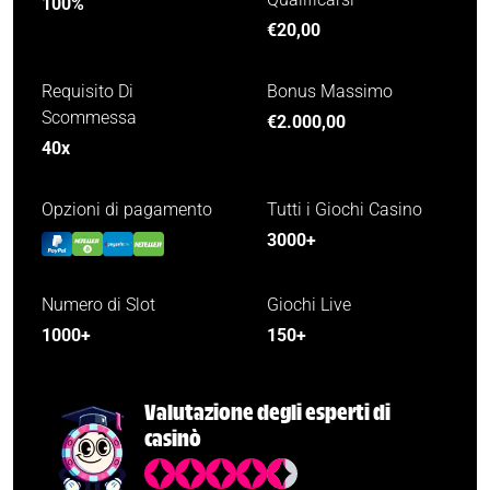
100%
€20,00
Requisito Di
Bonus Massimo
Scommessa
€2.000,00
40x
Opzioni di pagamento
Tutti i Giochi Casino
3000+
Numero di Slot
Giochi Live
1000+
150+
Valutazione degli esperti di
casinò