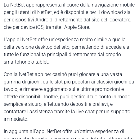
La NetBet app rappresenta il cuore della navigazione mobile
per gli utenti di NetBet, ed è disponibile per il download sia
per dispositivi Android, direttamente dal sito dell'operatore,
che per device iOS, tramite l'Apple Store.
L'app di NetBet offre un'esperienza molto simile a quella
della versione desktop del sito, permettendo di accedere a
tutte le funzionalità principali direttamente dal proprio
smartphone o tablet.
Con la NetBet app per casinò puoi giocare a una vasta
gamma di giochi, dalle slot più popolari ai classici giochi da
tavolo, e rimanere aggiornato sulle ultime promozioni e
offerte disponibili. Inoltre, puoi gestire il tuo conto in modo
semplice e sicuro, effettuando depositi e prelievi, e
contattare l'assistenza tramite la live chat per un supporto
immediato.
In aggiunta all'app, NetBet offre un'ottima esperienza di
gioco anche tramite la versione mobile del sito, ottimizzata