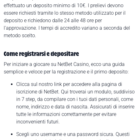
effettuato un deposito minimo di 10€. I prelievi devono
essere richiesti tramite lo stesso metodo utilizzato per il
deposito e richiedono dalle 24 alle 48 ore per
l'approvazione. I tempi di accredito variano a seconda del
metodo scelto.
Come registrarsi e depositare
Per iniziare a giocare su NetBet Casino, ecco una guida
semplice e veloce per la registrazione e il primo deposito:
Clicca sul nostro link per accedere alla pagina di
iscrizione di NetBet. Qui troverai un modulo, suddiviso
in 7 step, da compilare con i tuoi dati personali, come
nome, indirizzo e data di nascita. Assicurati di inserire
tutte le informazioni correttamente per evitare
inconvenienti futuri.
Scegli uno username e una password sicura. Questi