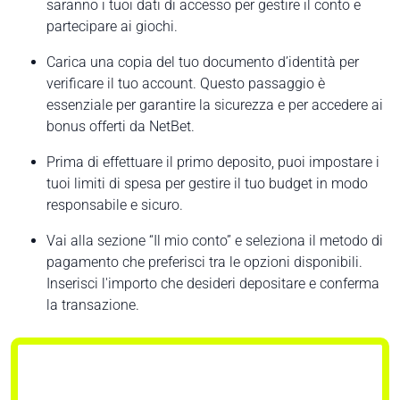
saranno i tuoi dati di accesso per gestire il conto e
partecipare ai giochi.
Carica una copia del tuo documento d’identità per
verificare il tuo account. Questo passaggio è
essenziale per garantire la sicurezza e per accedere ai
bonus offerti da NetBet.
Prima di effettuare il primo deposito, puoi impostare i
tuoi limiti di spesa per gestire il tuo budget in modo
responsabile e sicuro.
Vai alla sezione “Il mio conto” e seleziona il metodo di
pagamento che preferisci tra le opzioni disponibili.
Inserisci l'importo che desideri depositare e conferma
la transazione.