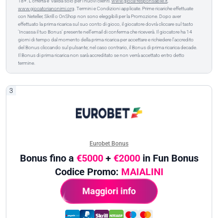
18+. L'offerta e' valida solo per i nuovi clienti.
www.gioca-responsabile.it
,
www.giocatorianonimi.org
. Termini e Condizioni applicate. Prime ricariche effettuate
con Neteller, Skrill o OnShop non sono eleggibili per la Promozione. Dopo aver
effettuato la prima ricarica sul suo conto di gioco, il giocatore dovrà cliccare sul tasto
'Incassa il tuo Bonus' presente nell’email di conferma che riceverà. Il giocatore ha 14
giorni di tempo dal momento della prima ricarica per accettare e richiedere l’accredito
del Bonus cliccando sul pulsante; nel caso contrario, il Bonus di prima ricarica decade.
Il Bonus di prima ricarica non sarà accreditato se non verrà accettato entro detto
termine.
3
Eurobet Bonus
Bonus fino a
€5000
+
€2000
in Fun Bonus
Codice Promo:
MAIALINI
Maggiori info