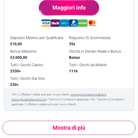
Maggiori info
Deposito Minimo per Qualificarsi
Requisito Di Scommessa
€10,00
35x
Bonus Massimo
Vincita in Denaro Reale o Bonus
€3.000,00
Bonus
Tutti i Giochi Casino
Tutti i Giochi da Mobile
2330+
1116
Tutti i Giochi Dal Vivo
230+
18+. L'offerta e' valida solo per i nuovi clienti.
www.gioca-responsabile.it
,
www.giocatorianonimi.org
. Termini e Condizioni applicate. 18+. Termini e Condizioni
applicate. L'offerta e' valida solo per i nuovi clienti.
Mostra di più