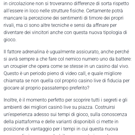
in circolazione non si troveranno differenze di sorta rispetto
all’essere in loco nelle strutture fisiche. Certamente potrà
mancare la percezione dei sentimenti di timore dei propri
rivali, ma ci sono altre tecniche e sensi da affinare per
diventare dei vincitori anche con questa nuova tipologia di
gioco.
Il fattore adrenalina è ugualmente assicurato, anche perché
si avrà sempre a che fare col nemico numero uno da battere:
un croupier che opera come se stesse in un casino dal vivo.
Questo è un periodo pieno di video call, e quale migliore
chiamata se non quella col proprio casino live di fiducia per
giocare al proprio passatempo preferito?
Inoltre, è il momento perfetto per scoprire tutti i segreti e gli
ambienti dei migliori casinò live su piazza. Costruirsi
un’esperienza adesso sui tempi di gioco, sulla conoscenza
della piattaforma e delle varianti disponibili ci mette in
posizione di vantaggio per i tempi in cui questa nuova