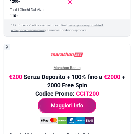
1200+
Tutti i Giochi Dal Vivo
110+
18+. L'offerta e' valida solo per i nuovi clienti.
www.gioca-responsabile.it
,
www.giocatorianonimi.org
. Termini e Condizioni applicate.
9
Marathon Bonus
€200
Senza Deposito + 100% fino a
€2000
+
2000 Free Spin
Codice Promo:
CCIT200
Maggiori info