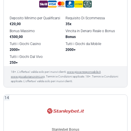
Deposito Minimo per Qualificarsi
Requisito Di Scommessa
€20,00
35x
Bonus Massimo
Vincita in Denaro Reale o Bonus
€500,00
Bonus
Tutti i Giochi Casino
Tutti i Giochi da Mobile
2000+
2000+
Tutti i Giochi Dal Vivo
250+
18+. L'offerta e' valida solo per i nuovi clienti.
www.gioca-responsabile.it
,
www.giocatorianonimi.org
. Termini e Condizioni applicate. 18+. Termini e Condizioni
applicate. L'offerta e' valida solo per i nuovi clienti.
14
Stanleybet Bonus