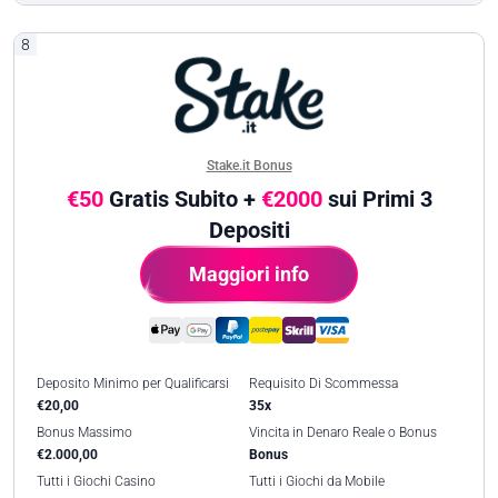
8
Stake.it Bonus
€50
Gratis Subito +
€2000
sui Primi 3
Depositi
Maggiori info
Deposito Minimo per Qualificarsi
Requisito Di Scommessa
€20,00
35x
Bonus Massimo
Vincita in Denaro Reale o Bonus
€2.000,00
Bonus
Tutti i Giochi Casino
Tutti i Giochi da Mobile