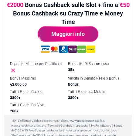
€2000
Bonus Cashback sulle Slot + fino a
€50
Bonus Cashback su Crazy Time e Money
Time
Maggiori info
Deposito Minimo per Qualificarsi
Requisito Di Scommessa
35x
Bonus Massimo
Vincita in Denaro Reale o Bonus
€2.000,00
Bonus
Tutti i Giochi Casino
Tutti i Giochi da Mobile
3800+
3800+
Tutti i Giochi Dal Vivo
200+
18+. L'offerta e' valida solo per i nuovi clienti.
www.gioca-responsabile.it
,
www.giocatorianonimi.org
. Termini e Condizioni applicate. 18+. Per ottenere il Bonus
di €100 e 50 Free Spin senza deposito è necessario aprire un nuovo conto gioco
StarCasinò tramite SPID. I giocatori che apriranno un nuovo conto gioco tramite