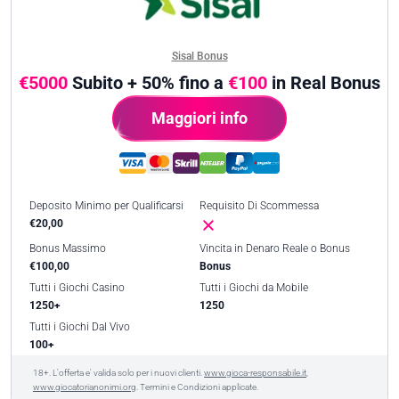
Sisal Bonus
€5000
Subito + 50% fino a
€100
in Real Bonus
Maggiori info
Deposito Minimo per Qualificarsi
Requisito Di Scommessa
€20,00
Bonus Massimo
Vincita in Denaro Reale o Bonus
€100,00
Bonus
Tutti i Giochi Casino
Tutti i Giochi da Mobile
1250+
1250
Tutti i Giochi Dal Vivo
100+
18+. L'offerta e' valida solo per i nuovi clienti.
www.gioca-responsabile.it
,
www.giocatorianonimi.org
. Termini e Condizioni applicate.