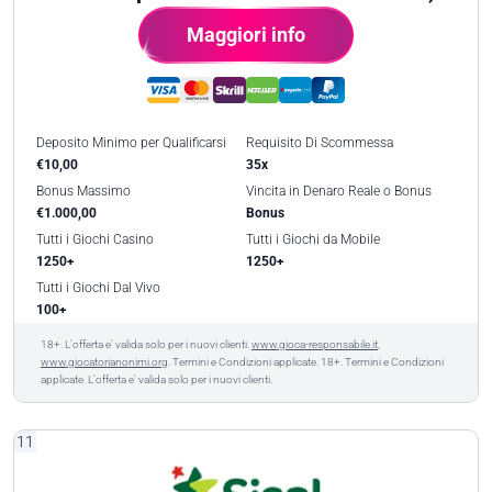
Maggiori info
Deposito Minimo per Qualificarsi
Requisito Di Scommessa
€10,00
35x
Bonus Massimo
Vincita in Denaro Reale o Bonus
€1.000,00
Bonus
Tutti i Giochi Casino
Tutti i Giochi da Mobile
1250+
1250+
Tutti i Giochi Dal Vivo
100+
18+. L'offerta e' valida solo per i nuovi clienti.
www.gioca-responsabile.it
,
www.giocatorianonimi.org
. Termini e Condizioni applicate. 18+. Termini e Condizioni
applicate. L'offerta e' valida solo per i nuovi clienti.
11