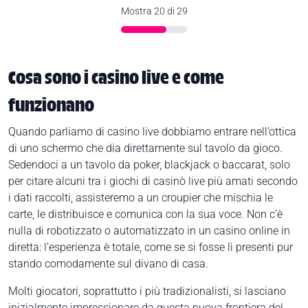
Mostra
20
di 29
Cosa sono i casino live e come
funzionano
Quando parliamo di casino live dobbiamo entrare nell’ottica
di uno schermo che dia direttamente sul tavolo da gioco.
Sedendoci a un tavolo da poker, blackjack o baccarat, solo
per citare alcuni tra i giochi di casinò live più amati secondo
i dati raccolti, assisteremo a un croupier che mischia le
carte, le distribuisce e comunica con la sua voce. Non c’è
nulla di robotizzato o automatizzato in un casino online in
diretta: l’esperienza è totale, come se si fosse lì presenti pur
stando comodamente sul divano di casa.
Molti giocatori, soprattutto i più tradizionalisti, si lasciano
inizialmente impressionare da questa nuova frontiera del