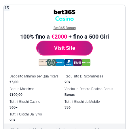
15
Bet365 Bonus
100% fino a
€2000
+ fino a 500 Giri
Visit Site
Deposito Minimo per Qualificarsi
Requisito Di Scommessa
€5,00
20x
Bonus Massimo
Vincita in Denaro Reale o Bonus
€100,00
Bonus
Tutti i Giochi Casino
Tutti i Giochi da Mobile
360+
336
Tutti i Giochi Dal Vivo
20+