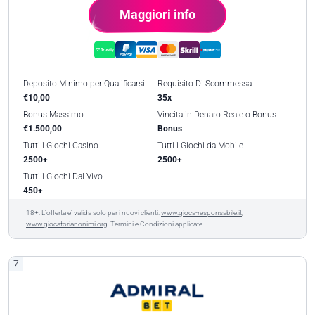
Maggiori info
Deposito Minimo per Qualificarsi
Requisito Di Scommessa
€10,00
35x
Bonus Massimo
Vincita in Denaro Reale o Bonus
€1.500,00
Bonus
Tutti i Giochi Casino
Tutti i Giochi da Mobile
2500+
2500+
Tutti i Giochi Dal Vivo
450+
18+. L'offerta e' valida solo per i nuovi clienti.
www.gioca-responsabile.it
,
www.giocatorianonimi.org
. Termini e Condizioni applicate.
7