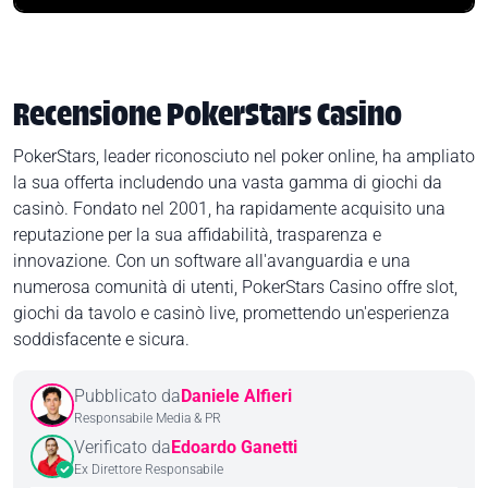
Recensione PokerStars Casino
PokerStars, leader riconosciuto nel poker online, ha ampliato
la sua offerta includendo una vasta gamma di giochi da
casinò. Fondato nel 2001, ha rapidamente acquisito una
reputazione per la sua affidabilità, trasparenza e
innovazione. Con un software all'avanguardia e una
numerosa comunità di utenti, PokerStars Casino offre slot,
giochi da tavolo e casinò live, promettendo un'esperienza
soddisfacente e sicura.
Pubblicato da
Daniele Alfieri
Responsabile Media & PR
Verificato da
Edoardo Ganetti
Ex Direttore Responsabile