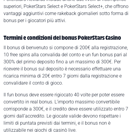
superiori, PokerStars Select e PokerStars Select+, che offrono
vantaggi aggiuntivi come rakeback giornalieri sotto forma di
bonus per i giocatori più attivi.
Termini e condizioni del bonus PokerStars Casino
Il bonus di benvenuto si compone di 200€ alla registrazione,
10 free spins alla convalida del conto e un fun bonus pari al
300% del primo deposito fino a un massimo di 300€. Per
ricevere il bonus sul deposito è necessario effettuare una
ricarica minima di 20€ entro 7 giorni dalla registrazione e
convalidare il conto di gioco.
Il fun bonus deve essere rigiocato 40 volte per poter essere
convertito in real bonus. L’importo massimo convertibile
corrisponde a 300€, e il credito deve essere utilizzato entro 7
giorni dall’accredito. Le giocate valide devono rispettare i
limiti di puntata previsti dai termini, e il bonus non è
utilizzabile nei giochi di casinò live.