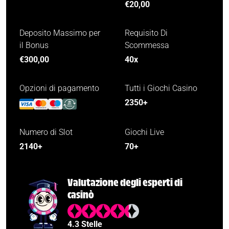
€20,00
Deposito Massimo per
Requisito Di
il Bonus
Scommessa
€300,00
40x
Opzioni di pagamento
Tutti i Giochi Casino
2350+
Numero di Slot
Giochi Live
2140+
70+
Valutazione degli esperti di
casinò
4.3 Stelle