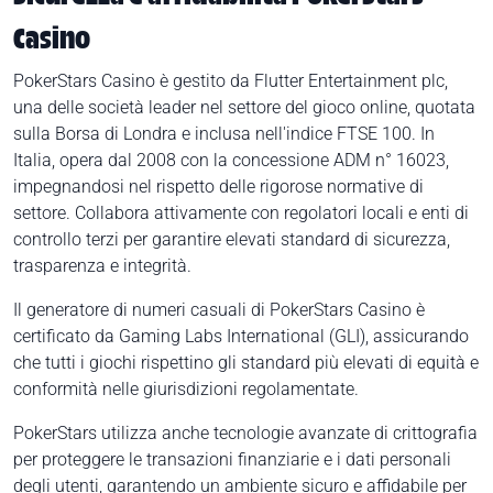
Casino
PokerStars Casino è gestito da Flutter Entertainment plc,
una delle società leader nel settore del gioco online, quotata
sulla Borsa di Londra e inclusa nell'indice FTSE 100. In
Italia, opera dal 2008 con la concessione ADM n° 16023,
impegnandosi nel rispetto delle rigorose normative di
settore. Collabora attivamente con regolatori locali e enti di
controllo terzi per garantire elevati standard di sicurezza,
trasparenza e integrità.
Il generatore di numeri casuali di PokerStars Casino è
certificato da Gaming Labs International (GLI), assicurando
che tutti i giochi rispettino gli standard più elevati di equità e
conformità nelle giurisdizioni regolamentate.
PokerStars utilizza anche tecnologie avanzate di crittografia
per proteggere le transazioni finanziarie e i dati personali
degli utenti, garantendo un ambiente sicuro e affidabile per