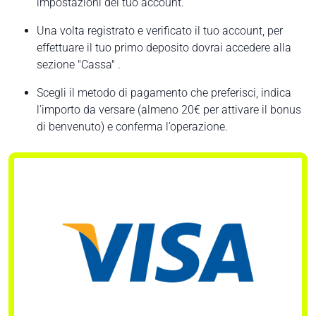
impostazioni del tuo account.
Una volta registrato e verificato il tuo account, per
effettuare il tuo primo deposito dovrai accedere alla
sezione "Cassa" .
Scegli il metodo di pagamento che preferisci, indica
l’importo da versare (almeno 20€ per attivare il bonus
di benvenuto) e conferma l’operazione.