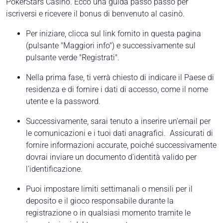
PokerStars Casino. Ecco una guida passo passo per
iscriversi e ricevere il bonus di benvenuto al casinò.
Per iniziare, clicca sul link fornito in questa pagina
(pulsante "Maggiori info") e successivamente sul
pulsante verde "Registrati".
Nella prima fase, ti verrà chiesto di indicare il Paese di
residenza e di fornire i dati di accesso, come il nome
utente e la password.
Successivamente, sarai tenuto a inserire un'email per
le comunicazioni e i tuoi dati anagrafici. Assicurati di
fornire informazioni accurate, poiché successivamente
dovrai inviare un documento d'identità valido per
l'identificazione.
Puoi impostare limiti settimanali o mensili per il
deposito e il gioco responsabile durante la
registrazione o in qualsiasi momento tramite le