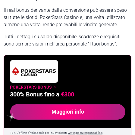
Il real bonus derivante dalla conversione può essere speso
su tutte le slot di PokerStars Casino e, una volta utilizzato
almeno una volta, rende prelevabili le vincite generate.
Tutti i dettagli su saldo disponibile, scadenze e requisiti
sono sempre visibili nell’area personale “I tuoi bonus”.
POKERSTARS BONUS
300% Bonus fino a
€300
Maggiori info
18+. L'offerta e' valida solo per i nuovi clienti.
www.gioca-responsabile.it
,