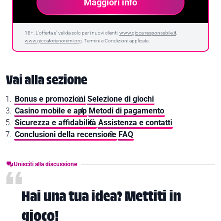
Maggiori info
18+. L'offerta e' valida solo per i nuovi clienti.
www.gioca-responsabile.it
,
www.giocatorianonimi.org
. Termini e Condizioni applicate.
Vai alla sezione
Bonus e promozioni
Selezione di giochi
Casino mobile e app
Metodi di pagamento
Sicurezza e affidabilità
Assistenza e contatti
Conclusioni della recensione
FAQ
Unisciti alla discussione
Hai una tua idea? Mettiti in
gioco!