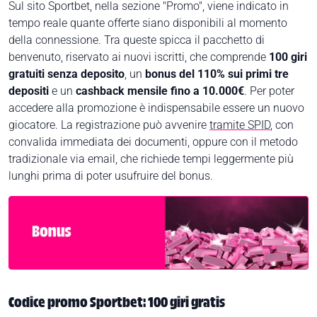
Sul sito Sportbet, nella sezione "Promo", viene indicato in
tempo reale quante offerte siano disponibili al momento
della connessione. Tra queste spicca il pacchetto di
benvenuto, riservato ai nuovi iscritti, che comprende
100 giri
gratuiti senza deposito
, un
bonus del 110% sui primi tre
depositi
e un
cashback mensile fino a 10.000€
. Per poter
accedere alla promozione è indispensabile essere un nuovo
giocatore. La registrazione può avvenire
tramite SPID
, con
convalida immediata dei documenti, oppure con il metodo
tradizionale via email, che richiede tempi leggermente più
lunghi prima di poter usufruire del bonus.
Codice promo Sportbet: 100 giri gratis