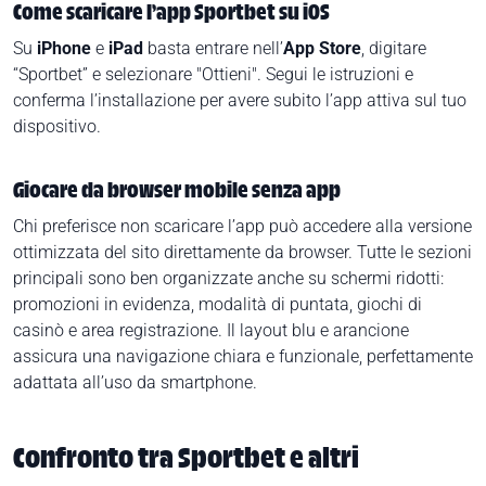
Come scaricare l’app Sportbet su iOS
Su
iPhone
e
iPad
basta entrare nell’
App Store
, digitare
“Sportbet” e selezionare "Ottieni". Segui le istruzioni e
conferma l’installazione per avere subito l’app attiva sul tuo
dispositivo.
Giocare da browser mobile senza app
Chi preferisce non scaricare l’app può accedere alla versione
ottimizzata del sito direttamente da browser. Tutte le sezioni
principali sono ben organizzate anche su schermi ridotti:
promozioni in evidenza, modalità di puntata, giochi di
casinò e area registrazione. Il layout blu e arancione
assicura una navigazione chiara e funzionale, perfettamente
adattata all’uso da smartphone.
Confronto tra Sportbet e altri