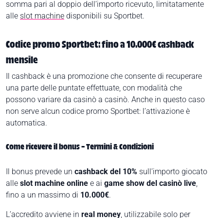
somma pari al doppio dell’importo ricevuto, limitatamente
alle
slot machine
disponibili su Sportbet.
Codice promo Sportbet: fino a 10.000€ cashback
mensile
Il cashback è una promozione che consente di recuperare
una parte delle puntate effettuate, con modalità che
possono variare da casinò a casinò. Anche in questo caso
non serve alcun codice promo Sportbet: l’attivazione è
automatica.
Come ricevere il bonus – Termini & Condizioni
Il bonus prevede un
cashback del 10%
sull’importo giocato
alle
slot machine online
e ai
game show del casinò live
,
fino a un massimo di
10.000€
.
L’accredito avviene in
real money
, utilizzabile solo per