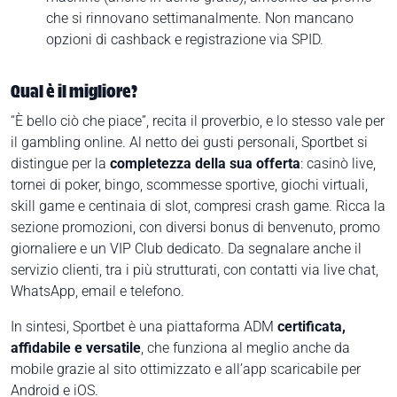
che si rinnovano settimanalmente. Non mancano
opzioni di cashback e registrazione via SPID.
Qual è il migliore?
“È bello ciò che piace”, recita il proverbio, e lo stesso vale per
il gambling online. Al netto dei gusti personali, Sportbet si
distingue per la
completezza della sua offerta
: casinò live,
tornei di poker, bingo, scommesse sportive, giochi virtuali,
skill game e centinaia di slot, compresi crash game. Ricca la
sezione promozioni, con diversi bonus di benvenuto, promo
giornaliere e un VIP Club dedicato. Da segnalare anche il
servizio clienti, tra i più strutturati, con contatti via live chat,
WhatsApp, email e telefono.
In sintesi, Sportbet è una
piattaforma ADM
certificata,
affidabile e versatile
, che funziona al meglio anche da
mobile grazie al sito ottimizzato e all’app scaricabile per
Android e iOS.