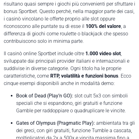
risultano quasi sempre i giochi più convenienti per sfruttare i
bonus Sportbet. Questo perché, nella maggior parte dei casi,
i casinò vincolano le offerte proprio alle slot oppure
riconoscono alle puntate su di esse il
100% del valore
, a
differenza di giochi come roulette o blackjack che spesso
contribuiscono solo in minima parte.
Il casinò online Sportbet include oltre
1.000 video slot
,
sviluppate dai principali provider italiani e internazionali e
suddivise in diverse categorie. Ogni titolo ha le proprie
caratteristiche, come
RTP, volatilità e funzioni bonus
. Ecco
cinque esempi disponibili anche in modalità demo:
Book of Dead (Play’n GO):
slot cult 5x3 con simboli
speciali che si espandono, giri gratuiti e funzione
Gamble per raddoppiare o quadruplicare le vincite.
Gates of Olympus (Pragmatic Play):
ambientata tra gli
dei greci, con giri gratuiti, funzione Tumble a cascata,
moltiplicatori da 2x a 500x e vincita massima fino a