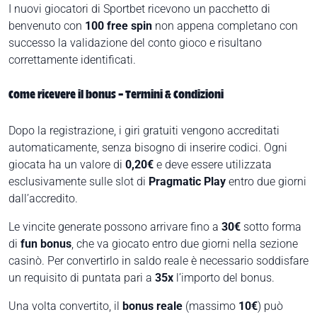
I nuovi giocatori di Sportbet ricevono un pacchetto di
benvenuto con
100 free spin
non appena completano con
successo la validazione del conto gioco e risultano
correttamente identificati.
Come ricevere il bonus – Termini & Condizioni
Dopo la registrazione, i giri gratuiti vengono accreditati
automaticamente, senza bisogno di inserire codici. Ogni
giocata ha un valore di
0,20€
e deve essere utilizzata
esclusivamente sulle slot di
Pragmatic Play
entro due giorni
dall’accredito.
Le vincite generate possono arrivare fino a
30€
sotto forma
di
fun bonus
, che va giocato entro due giorni nella sezione
casinò. Per convertirlo in saldo reale è necessario soddisfare
un requisito di puntata pari a
35x
l’importo del bonus.
Una volta convertito, il
bonus reale
(massimo
10€
) può