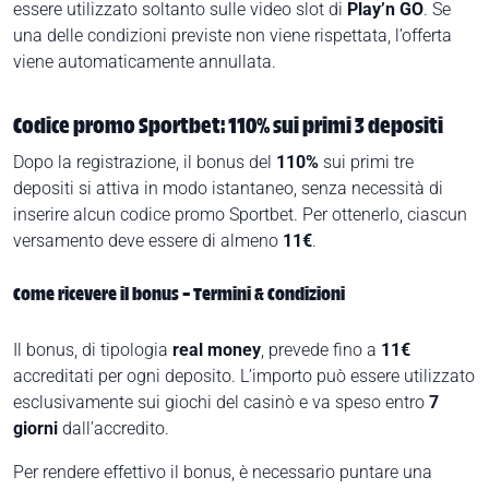
essere utilizzato soltanto sulle video slot di
Play’n GO
. Se
una delle condizioni previste non viene rispettata, l’offerta
viene automaticamente annullata.
Codice promo Sportbet: 110% sui primi 3 depositi
Dopo la registrazione, il bonus del
110%
sui primi tre
depositi si attiva in modo istantaneo, senza necessità di
inserire alcun codice promo Sportbet. Per ottenerlo, ciascun
versamento deve essere di almeno
11€
.
Come ricevere il bonus – Termini & Condizioni
Il bonus, di tipologia
real money
, prevede fino a
11€
accreditati per ogni deposito. L’importo può essere utilizzato
esclusivamente sui giochi del casinò e va speso entro
7
giorni
dall’accredito.
Per rendere effettivo il bonus, è necessario puntare una