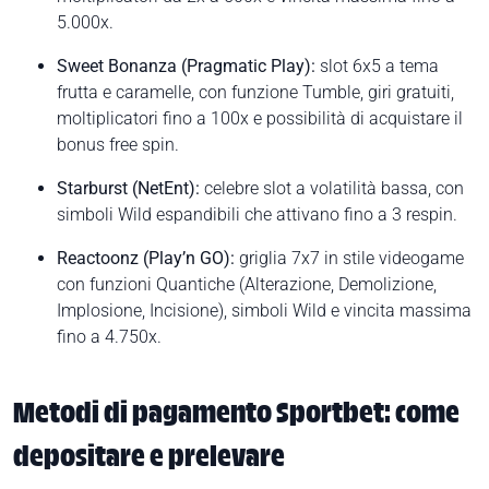
5.000x.
Sweet Bonanza (Pragmatic Play):
slot 6x5 a tema
frutta e caramelle, con funzione Tumble, giri gratuiti,
moltiplicatori fino a 100x e possibilità di acquistare il
bonus free spin.
Starburst (NetEnt):
celebre slot a volatilità bassa, con
simboli Wild espandibili che attivano fino a 3 respin.
Reactoonz (Play’n GO):
griglia 7x7 in stile videogame
con funzioni Quantiche (Alterazione, Demolizione,
Implosione, Incisione), simboli Wild e vincita massima
fino a 4.750x.
Metodi di pagamento Sportbet: come
depositare e prelevare