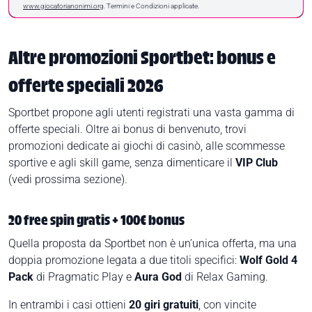
www.giocatorianonimi.org
. Termini e Condizioni applicate.
Altre promozioni Sportbet: bonus e
offerte speciali 2026
Sportbet propone agli utenti registrati una vasta gamma di
offerte speciali. Oltre ai bonus di benvenuto, trovi
promozioni dedicate ai giochi di casinò, alle scommesse
sportive e agli skill game, senza dimenticare il
VIP Club
(vedi prossima sezione).
20 free spin gratis + 100€ bonus
Quella proposta da Sportbet non è un’unica offerta, ma una
doppia promozione legata a due titoli specifici:
Wolf Gold 4
Pack
di Pragmatic Play e
Aura God
di Relax Gaming.
In entrambi i casi ottieni
20 giri gratuiti
, con vincite