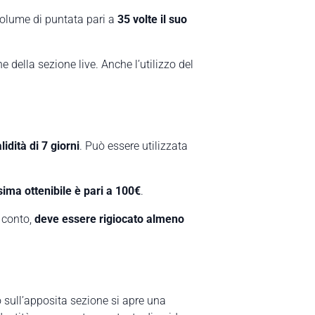
volume di puntata pari a
35 volte il suo
e della sezione live. Anche l’utilizzo del
lidità di 7 giorni
. Può essere utilizzata
ima ottenibile è pari a 100€
.
l conto,
deve essere rigiocato almeno
 sull’apposita sezione si apre una