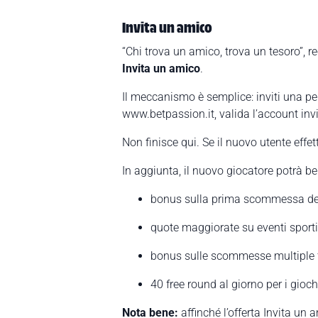
Invita un amico
“Chi trova un amico, trova un tesoro”, 
Invita un amico
.
Il meccanismo è semplice: inviti una pe
www.betpassion.it, valida l’account i
Non finisce qui. Se il nuovo utente effe
In aggiunta, il nuovo giocatore potrà ben
bonus sulla prima scommessa de
quote maggiorate su eventi sporti
bonus sulle scommesse multiple 
40 free round al giorno per i gioch
Nota bene:
affinché l’offerta Invita un 