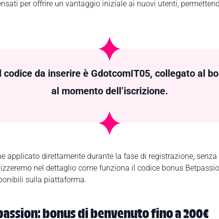
sati per offrire un vantaggio iniziale ai nuovi utenti, permette
il codice da inserire è GdotcomIT05, collegato al b
al momento dell’iscrizione.
ene applicato direttamente durante la fase di registrazione, sen
lizzeremo nel dettaglio come funziona il codice bonus Betpassio
onibili sulla piattaforma.
assion: bonus di benvenuto fino a 200€