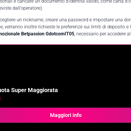
ersonali e caricare un documento d’identità valido, come carta d’
viste dall’operatore).
 scegliere un nickname, creare una password e impostare una do
e, verranno inoltre richieste le preferenze sui limiti di deposito 
omozionale Betpassion GdotcomIT05
, necessario per accedere a
ota Super Maggiorata
5
Maggiori info