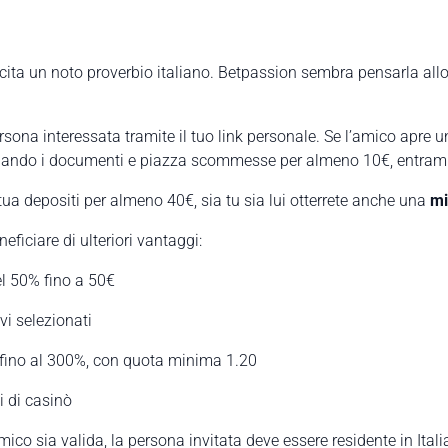
recita un noto proverbio italiano. Betpassion sembra pensarla all
rsona interessata tramite il tuo link personale. Se l’amico apre
nviando i documenti e piazza scommesse per almeno 10€, entram
ttua depositi per almeno 40€, sia tu sia lui otterrete anche una
mi
eficiare di ulteriori vantaggi:
l 50% fino a 50€
vi selezionati
fino al 300%, con quota minima 1.20
i di casinò
amico sia valida, la persona invitata deve essere residente in Itali