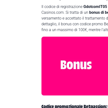
Il codice di registrazione
GdotcomIT05
Casinos.com. Si tratta di un
bonus di b
versamento e accettato il trattamento de
dettaglio, il bonus con codice promo Be
fino a un massimo di 100€, mentre l’alt
Codice promozionale Betpassion: