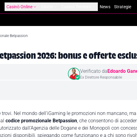
Casinò Online Casino Online
Mi
Casinò Online
Giochi
Casinò Terrestri
News
Strategie
onale Betpassion
tpassion 2026: bonus e offerte esclu
Verificato da
Edoardo Gane
Ex Direttore Responsabile
 trovi. Nel mondo dell’iGaming le promozioni non mancano, ma a
 al
codice promozionale Betpassion
, che consentono di accedere
utorizzato dall’Agenzia delle Dogane e dei Monopoli con conce
ozioni disponibili, spiegando come funzionano e a chi sono rivol