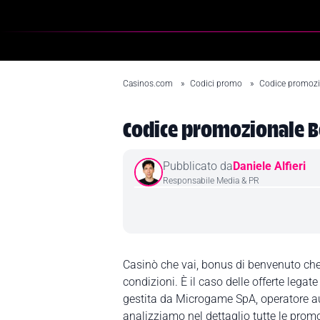
Casinos.com
»
Codici promo
»
Codice promozi
Codice promozionale Be
Pubblicato da
Daniele Alfieri
Responsabile Media & PR
Casinò che vai, bonus di benvenuto che
condizioni. È il caso delle offerte legate
gestita da Microgame SpA, operatore a
analizziamo nel dettaglio tutte le prom