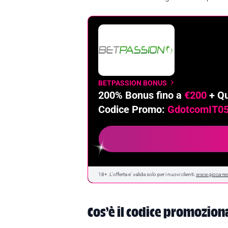
BETPASSION BONUS
200% Bonus fino a
€200
+ Qu
Codice Promo:
GdotcomIT0
18+. L'offerta e' valida solo per i nuovi clienti.
www.gioca-res
Cos’è il codice promozio