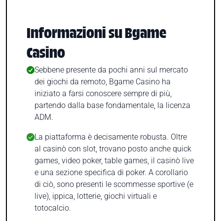
Informazioni su Bgame
Casino
Sebbene presente da pochi anni sul mercato
dei giochi da remoto, Bgame Casino ha
iniziato a farsi conoscere sempre di più,
partendo dalla base fondamentale, la licenza
ADM.
La piattaforma è decisamente robusta. Oltre
al casinò con slot, trovano posto anche quick
games, video poker, table games, il casinò live
e una sezione specifica di poker. A corollario
di ciò, sono presenti le scommesse sportive (e
live), ippica, lotterie, giochi virtuali e
totocalcio.