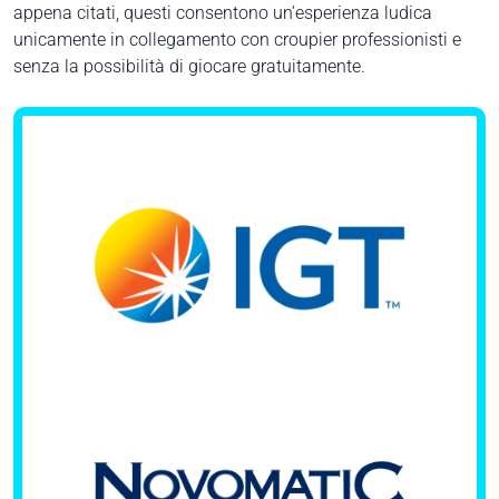
appena citati, questi consentono un’esperienza ludica
unicamente in collegamento con croupier professionisti e
senza la possibilità di giocare gratuitamente.