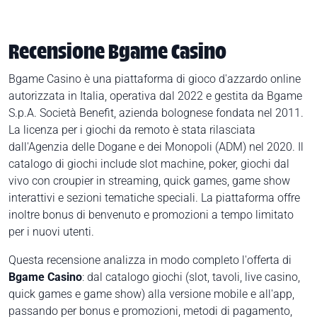
Recensione Bgame Casino
Bgame Casino è una piattaforma di gioco d'azzardo online
autorizzata in Italia, operativa dal 2022 e gestita da Bgame
S.p.A. Società Benefit, azienda bolognese fondata nel 2011.
La licenza per i giochi da remoto è stata rilasciata
dall'Agenzia delle Dogane e dei Monopoli (ADM) nel 2020. Il
catalogo di giochi include slot machine, poker, giochi dal
vivo con croupier in streaming, quick games, game show
interattivi e sezioni tematiche speciali. La piattaforma offre
inoltre bonus di benvenuto e promozioni a tempo limitato
per i nuovi utenti.
Questa recensione analizza in modo completo l'offerta di
Bgame Casino
:
dal catalogo giochi (slot, tavoli, live casino,
quick games e game show) alla versione mobile e all'app,
passando per bonus e promozioni, metodi di pagamento,