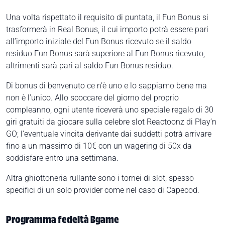
Una volta rispettato il requisito di puntata, il Fun Bonus si
trasformerà in Real Bonus, il cui importo potrà essere pari
all’importo iniziale del Fun Bonus ricevuto se il saldo
residuo Fun Bonus sarà superiore al Fun Bonus ricevuto,
altrimenti sarà pari al saldo Fun Bonus residuo.
Di bonus di benvenuto ce n’è uno e lo sappiamo bene ma
non è l’unico. Allo scoccare del giorno del proprio
compleanno, ogni utente riceverà uno speciale regalo di 30
giri gratuiti da giocare sulla celebre slot Reactoonz di Play’n
GO; l’eventuale vincita derivante dai suddetti potrà arrivare
fino a un massimo di 10€ con un wagering di 50x da
soddisfare entro una settimana.
Altra ghiottoneria rullante sono i tornei di slot, spesso
specifici di un solo provider come nel caso di Capecod.
Programma fedeltà Bgame