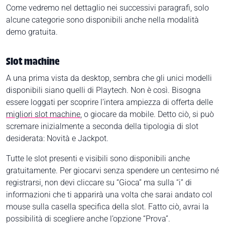
Come vedremo nel dettaglio nei successivi paragrafi, solo
alcune categorie sono disponibili anche nella modalità
demo gratuita.
Slot machine
A una prima vista da desktop, sembra che gli unici modelli
disponibili siano quelli di Playtech. Non è così. Bisogna
essere loggati per scoprire l’intera ampiezza di offerta delle
migliori slot machine
, o giocare da mobile. Detto ciò, si può
scremare inizialmente a seconda della tipologia di slot
desiderata: Novità e Jackpot.
Tutte le slot presenti e visibili sono disponibili anche
gratuitamente. Per giocarvi senza spendere un centesimo né
registrarsi, non devi cliccare su “Gioca” ma sulla “i” di
informazioni che ti apparirà una volta che sarai andato col
mouse sulla casella specifica della slot. Fatto ciò, avrai la
possibilità di scegliere anche l’opzione “Prova”.