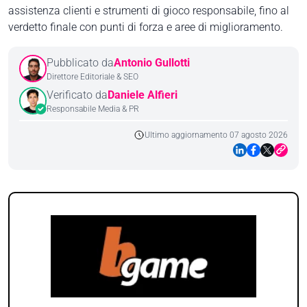
assistenza clienti e strumenti di gioco responsabile, fino al
verdetto finale con punti di forza e aree di miglioramento.
Pubblicato da
Antonio Gullotti
Direttore Editoriale & SEO
Verificato da
Daniele Alfieri
Responsabile Media & PR
Ultimo aggiornamento 07 agosto 2026