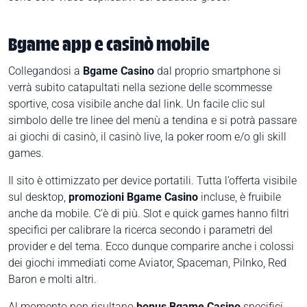
Bgame app e casinò mobile
Collegandosi a
Bgame Casino
dal proprio smartphone si
verrà subito catapultati nella sezione delle scommesse
sportive, cosa visibile anche dal link. Un facile clic sul
simbolo delle tre linee del menù a tendina e si potrà passare
ai giochi di casinò, il casinò live, la poker room e/o gli skill
games.
Il sito è ottimizzato per device portatili. Tutta l’offerta visibile
sul desktop,
promozioni Bgame Casino
incluse, è fruibile
anche da mobile. C’è di più. Slot e quick games hanno filtri
specifici per calibrare la ricerca secondo i parametri del
provider e del tema. Ecco dunque comparire anche i colossi
dei giochi immediati come Aviator, Spaceman, Pilnko, Red
Baron e molti altri.
Al momento non risultano
bonus Bgame Casino
specifici