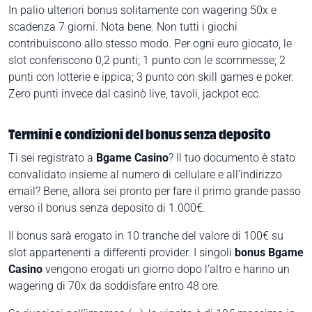
In palio ulteriori bonus solitamente con wagering 50x e
scadenza 7 giorni. Nota bene. Non tutti i giochi
contribuiscono allo stesso modo. Per ogni euro giocato, le
slot conferiscono 0,2 punti; 1 punto con le scommesse; 2
punti con lotterie e ippica; 3 punto con skill games e poker.
Zero punti invece dal casinò live, tavoli, jackpot ecc.
Termini e condizioni del bonus senza deposito
Ti sei registrato a
Bgame Casino
? Il tuo documento è stato
convalidato insieme al numero di cellulare e all’indirizzo
email? Bene, allora sei pronto per fare il primo grande passo
verso il bonus senza deposito di 1.000€.
Il bonus sarà erogato in 10 tranche del valore di 100€ su
slot appartenenti a differenti provider. I singoli
bonus Bgame
Casino
vengono erogati un giorno dopo l’altro e hanno un
wagering di 70x da soddisfare entro 48 ore.