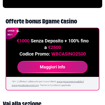
Offerte bonus Bgame Casino
OFFER
NO.1
€1000
Senza Deposito + 100% fino
a
€2500
Codice Promo:
WBCASINO2500
Maggiori info
18+. L'offerta e' valida solo per i nuovi clienti.
www.gioca-responsabile.it
,
www.giocatorianonimi.org
. Termini e Condizioni applicate.
Vai alla sezione