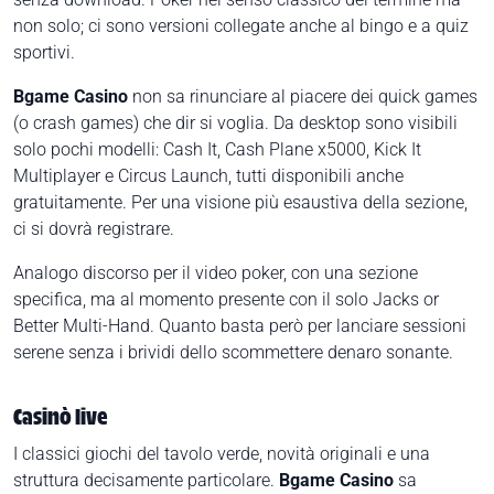
non solo; ci sono versioni collegate anche al bingo e a quiz
sportivi.
Bgame Casino
non sa rinunciare al piacere dei quick games
(o crash games) che dir si voglia. Da desktop sono visibili
solo pochi modelli: Cash It, Cash Plane x5000, Kick It
Multiplayer e Circus Launch, tutti disponibili anche
gratuitamente. Per una visione più esaustiva della sezione,
ci si dovrà registrare.
Analogo discorso per il video poker, con una sezione
specifica, ma al momento presente con il solo Jacks or
Better Multi-Hand. Quanto basta però per lanciare sessioni
serene senza i brividi dello scommettere denaro sonante.
Casinò live
I classici giochi del tavolo verde, novità originali e una
struttura decisamente particolare.
Bgame Casino
sa