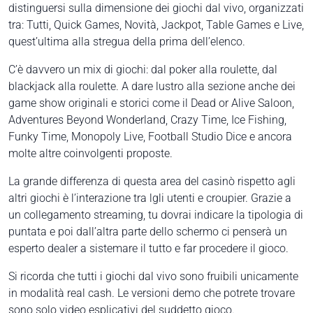
distinguersi sulla dimensione dei giochi dal vivo, organizzati
tra: Tutti, Quick Games, Novità, Jackpot, Table Games e Live,
quest’ultima alla stregua della prima dell’elenco.
C’è davvero un mix di giochi: dal poker alla roulette, dal
blackjack alla roulette. A dare lustro alla sezione anche dei
game show originali e storici come il Dead or Alive Saloon,
Adventures Beyond Wonderland, Crazy Time, Ice Fishing,
Funky Time, Monopoly Live, Football Studio Dice e ancora
molte altre coinvolgenti proposte.
La grande differenza di questa area del casinò rispetto agli
altri giochi è l’interazione tra lgli utenti e croupier. Grazie a
un collegamento streaming, tu dovrai indicare la tipologia di
puntata e poi dall’altra parte dello schermo ci penserà un
esperto dealer a sistemare il tutto e far procedere il gioco.
Si ricorda che tutti i giochi dal vivo sono fruibili unicamente
in modalità real cash. Le versioni demo che potrete trovare
sono solo video esplicativi del suddetto gioco.