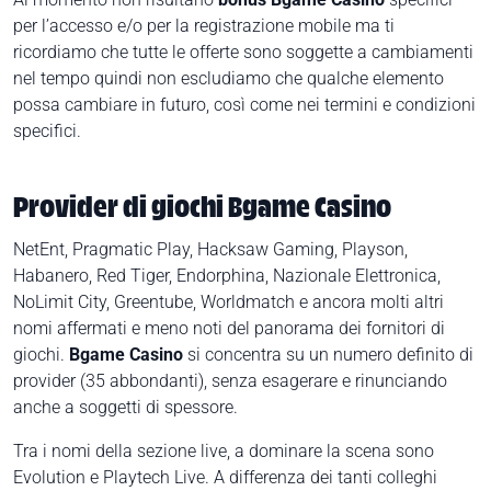
per l’accesso e/o per la registrazione mobile ma ti
ricordiamo che tutte le offerte sono soggette a cambiamenti
nel tempo quindi non escludiamo che qualche elemento
possa cambiare in futuro, così come nei termini e condizioni
specifici.
Provider di giochi Bgame Casino
NetEnt, Pragmatic Play, Hacksaw Gaming, Playson,
Habanero, Red Tiger, Endorphina, Nazionale Elettronica,
NoLimit City, Greentube, Worldmatch e ancora molti altri
nomi affermati e meno noti del panorama dei fornitori di
giochi.
Bgame Casino
si concentra su un numero definito di
provider (35 abbondanti), senza esagerare e rinunciando
anche a soggetti di spessore.
Tra i nomi della sezione live, a dominare la scena sono
Evolution e Playtech Live. A differenza dei tanti colleghi