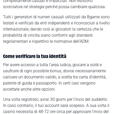
completamente casuali e imparziali. Non esistono
scorciatoie né strategie perché possa cambiare qualcosa.
Tutti i generatori di numeri casuali utilizzati da Bgame sono
testati e verificati da enti indipendenti e riconosciuti a livello
internazionale, dando così ai giocatori la certezza che le
probabilità di vincita siano conformi agli standard
regolamentari e rispettino le normative dell’ADM.
Come verificare la tua identità
Per avere accesso a tutta l’area ludica, giocare a soldi e
usufruire di ogni possibile bonus, dovrai necessariamente
caricare un documento valido, a scelta tra carta d’identità,
patente di guida e passaporto. In certi casi vengono
accettate anche altre opzioni.
Una volta registrato, avrai 30 giorni per l’invio del suddetto.
In caso contrario, il tuo account sarà sospeso. A sua volta il
casinò necessita di 48-72 ore circa per approvare l’invio del