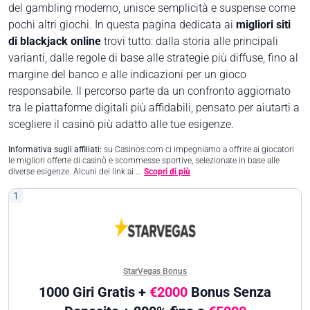
del gambling moderno, unisce semplicità e suspense come
pochi altri giochi. In questa pagina dedicata ai
migliori siti
di blackjack online
trovi tutto: dalla storia alle principali
varianti, dalle regole di base alle strategie più diffuse, fino al
margine del banco e alle indicazioni per un gioco
responsabile. Il percorso parte da un confronto aggiornato
tra le piattaforme digitali più affidabili, pensato per aiutarti a
scegliere il casinò più adatto alle tue esigenze.
Informativa sugli affiliati:
su Casinos.com ci impegniamo a offrire ai giocatori
le migliori offerte di casinò e scommesse sportive, selezionate in base alle
diverse esigenze. Alcuni dei link ai
...
Scopri di più
1
StarVegas Bonus
1000 Giri Gratis +
€2000
Bonus Senza