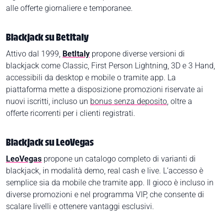
alle offerte giornaliere e temporanee.
Blackjack su BetItaly
Attivo dal 1999,
BetItaly
propone diverse versioni di
blackjack come Classic, First Person Lightning, 3D e 3 Hand,
accessibili da desktop e mobile o tramite app. La
piattaforma mette a disposizione promozioni riservate ai
nuovi iscritti, incluso un
bonus senza deposito
, oltre a
offerte ricorrenti per i clienti registrati.
Blackjack su LeoVegas
LeoVegas
propone un catalogo completo di varianti di
blackjack, in modalità demo, real cash e live. L’accesso è
semplice sia da mobile che tramite app. Il gioco è incluso in
diverse promozioni e nel programma VIP, che consente di
scalare livelli e ottenere vantaggi esclusivi.