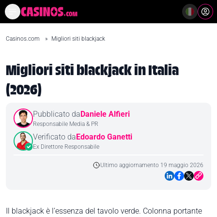
Casinò Online Casino Online
Mi
Casinos.com
»
Migliori siti blackjack
Migliori siti blackjack in Italia
(2026)
Pubblicato da
Daniele Alfieri
Responsabile Media & PR
Verificato da
Edoardo Ganetti
Ex Direttore Responsabile
Ultimo aggiornamento 19 maggio 2026
Il blackjack è l’essenza del tavolo verde. Colonna portante