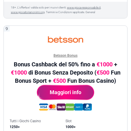
18+. L'offerta e' valida solo per i nuovi clienti.
www.gioca-responsabile.it
,
www.giocatorianonimi.org
. Termini e Condizioni applicate. General
9
Betsson Bonus
Bonus Cashback del 50% fino a
€1000
+
€1000
di Bonus Senza Deposito (
€500
Fun
Bonus Sport +
€500
Fun Bonus Casino)
Maggiori info
Tutti i Giochi Casino
Slot
1250+
1000+