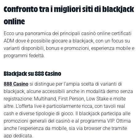
Confronto tra i migliori siti di blackjack
online
Ecco una panoramica dei principali casinò online certificati
ADM dove è possibile giocare a blackjack, con un focus su
varianti disponibili, bonus e promozioni, esperienza mobile e
programmi fedeltà.
Blackjack su 888 Casino
888 Casino
si distingue per l’ampia scelta di varianti di
blackjack, alcune accessibili anche in modalità demo senza
registrazione: Multihand, First Person, Low Stake e molte
altre. L’offerta live è particolarmente ricca, con tavoli real
cash e diverse tipologie di gioco. Il blackjack partecipa alle
promozioni generali del casinò e al programma VIP. Ottima
anche l’esperienza da mobile, sia via browser che tramite
app dedicata.