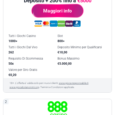
Deposito + 200% fino a
€5000
Maggiori info
Tutti i Giochi Casino
Slot
1000+
800+
Tutti i Giochi Dal Vivo
Deposito Minimo per Qualificarsi
262
€10,00
Requisito Di Scommessa
Bonus Massimo
50x
€5.000,00
Valore per Giro Gratis
€0,20
18+. L'offerta e' valida solo per i nuovi clienti.
www.gioca-responsabile.it
,
www.giocatorianonimi.org
. Termini e Condizioni applicate.
2