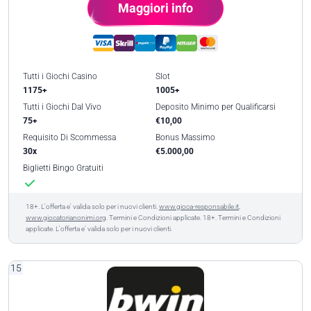
Maggiori info
Tutti i Giochi Casino
Slot
1175+
1005+
Tutti i Giochi Dal Vivo
Deposito Minimo per Qualificarsi
75+
€10,00
Requisito Di Scommessa
Bonus Massimo
30x
€5.000,00
Biglietti Bingo Gratuiti
18+. L'offerta e' valida solo per i nuovi clienti.
www.gioca-responsabile.it
,
www.giocatorianonimi.org
. Termini e Condizioni applicate. 18+. Termini e Condizioni
applicate. L'offerta e' valida solo per i nuovi clienti.
15