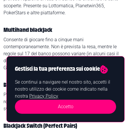
scoperte. Presente su Lottomatica, Planetwin365,
PokerStars e altre piattaforme.
Multihand blackjack
Consente di giocare fino a cinque mani
contemporaneamente. Non è prevista la resa, mentre le
regole sul 17 del banco possono variare (in alcuni casi il
dealer è obbligato a stare). Disponibile su FantasyTeam,
Gioco Digitale, StarVegas e altri siti ADM.
Gestisci la tua preferenza sui cookie
Se continui a navigare nel nostro sito, accetti il
Blackjack Surrender
nostro utilizzo dei cookie come indicato nella
Permette al giocatore di arrendersi prima di chiedere carta,
nostra
Privacy Policy
recuperando metà della puntata se la mano iniziale è
Accetto
svantaggiosa. Presente su Eurobet, Sisal e altri operatori.
Blackjack Switch (Perfect Pairs)