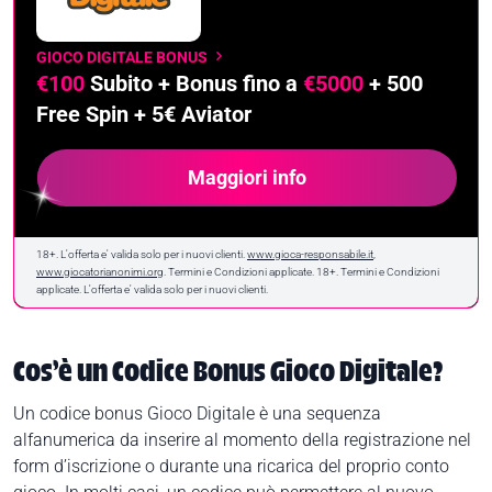
GIOCO DIGITALE BONUS
€100
Subito + Bonus fino a
€5000
+ 500
Free Spin + 5€ Aviator
Maggiori info
18+. L'offerta e' valida solo per i nuovi clienti.
www.gioca-responsabile.it
,
www.giocatorianonimi.org
. Termini e Condizioni applicate. 18+. Termini e Condizioni
applicate. L'offerta e' valida solo per i nuovi clienti.
Cos’è un Codice Bonus Gioco Digitale?
Un codice bonus Gioco Digitale è una sequenza
alfanumerica da inserire al momento della registrazione nel
form d’iscrizione o durante una ricarica del proprio conto