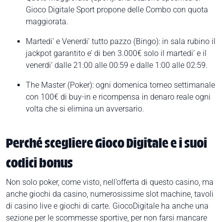
Gioco Digitale Sport propone delle Combo con quota
maggiorata.
Martedi’ e Venerdi’ tutto pazzo (Bingo): in sala rubino il
jackpot garantito e’ di ben 3.000€ solo il martedi’ e il
venerdi’ dalle 21:00 alle 00:59 e dalle 1:00 alle 02:59.
The Master (Poker): ogni domenica torneo settimanale
con 100€ di buy-in e ricompensa in denaro reale ogni
volta che si elimina un avversario.
Perché scegliere Gioco Digitale e i suoi
codici bonus
Non solo poker, come visto, nell’offerta di questo casino, ma
anche giochi da casino, numerosissime slot machine, tavoli
di casino live e giochi di carte. GiocoDigitale ha anche una
sezione per le scommesse sportive, per non farsi mancare