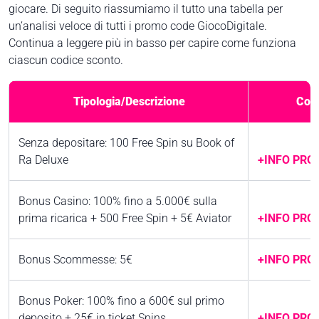
giocare. Di seguito riassumiamo il tutto una tabella per
un’analisi veloce di tutti i promo code GiocoDigitale.
Continua a leggere più in basso per capire come funziona
ciascun codice sconto.
Tipologia/Descrizione
Codi
Senza depositare: 100 Free Spin su Book of
Ra Deluxe
+INFO PRO
Bonus Casino: 100% fino a 5.000€ sulla
prima ricarica + 500 Free Spin + 5€ Aviator
+INFO PRO
Bonus Scommesse: 5€
+INFO PRO
Bonus Poker: 100% fino a 600€ sul primo
deposito + 25€ in ticket Spins
+INFO PRO