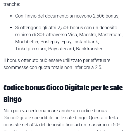
tranche:
Con l’invio del documento si ricevono 2,50€ bonus,
Si ottengono gli altri 2,50€ bonus con un deposito
minimo di 30€ attraverso Visa, Maestro, Mastercard,
Muchbetter, Postepay, Epay, Instantbank,
Ticketpremium, Paysafecard, Banktransfer.
Il bonus ottenuto può essere utilizzato per effettuare
scommesse con quota totale non inferiore a 2,5.
Codice bonus Gioco Digitale per le sale
Bingo
Non poteva certo mancare anche un codice bonus
GiocoDigitale spendibile nelle sale bingo. Questa offerta
consiste nel 50% del deposito fino ad un massimo di 50€.