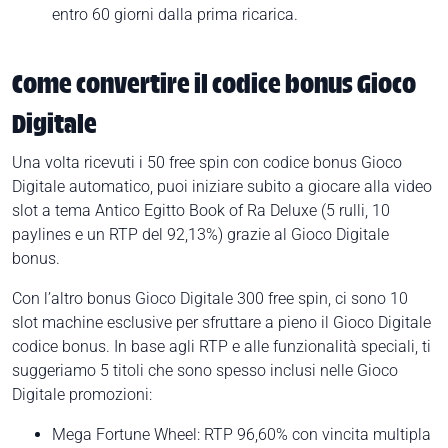
entro 60 giorni dalla prima ricarica.
Come convertire il codice bonus Gioco
Digitale
Una volta ricevuti i 50 free spin con codice bonus Gioco
Digitale automatico, puoi iniziare subito a giocare alla video
slot a tema Antico Egitto Book of Ra Deluxe (5 rulli, 10
paylines e un RTP del 92,13%) grazie al Gioco Digitale
bonus.
Con l’altro bonus Gioco Digitale 300 free spin, ci sono 10
slot machine esclusive per sfruttare a pieno il Gioco Digitale
codice bonus. In base agli RTP e alle funzionalità speciali, ti
suggeriamo 5 titoli che sono spesso inclusi nelle Gioco
Digitale promozioni:
Mega Fortune Wheel: RTP 96,60% con vincita multipla