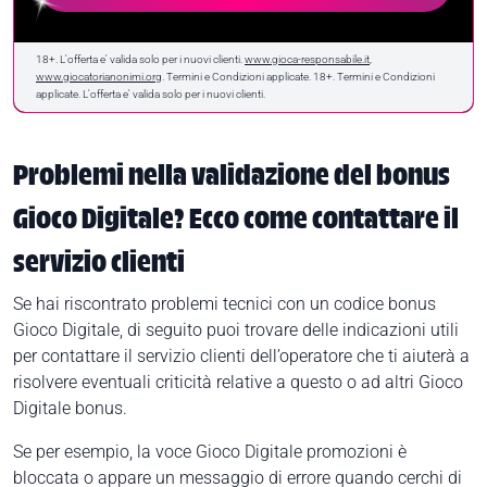
18+. L'offerta e' valida solo per i nuovi clienti.
www.gioca-responsabile.it
,
www.giocatorianonimi.org
. Termini e Condizioni applicate. 18+. Termini e Condizioni
applicate. L'offerta e' valida solo per i nuovi clienti.
Problemi nella validazione del bonus
Gioco Digitale? Ecco come contattare il
servizio clienti
Se hai riscontrato problemi tecnici con un codice bonus
Gioco Digitale, di seguito puoi trovare delle indicazioni utili
per contattare il servizio clienti dell’operatore che ti aiuterà a
risolvere eventuali criticità relative a questo o ad altri Gioco
Digitale bonus.
Se per esempio, la voce Gioco Digitale promozioni è
bloccata o appare un messaggio di errore quando cerchi di