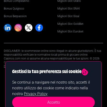
Bonus Compleanno
Migliori Slot Gratis
Bonus Quigioco
Migliori Slot SNAI
Bonus Betpassion
Migliori Slot Sisal
Migliori Slot GoldBet
Migliori Slot Eurobet
DISCLAIMER: le scommesse online sono illegali in alcune giurisdizioni. È tua
responsabilità verificare le normative locali prima di giocare online.
Casinos.com non si assume alcuna responsabilità per le tue azioni. © 2026
Casinos.com. Tutti i diritti riservati.
Termini e Condizioni
|
Informativa sulla
Privacy e sui Cookie
Gestisci la tua preferenza sui cookie
Se continui a navigare nel nostro sito, accetti il
nostro utilizzo dei cookie come indicato nella
nostra
Privacy Policy
Accetto