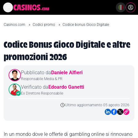
Casinò Online Casino Online
Mi
Casinos.com
»
Codici promo
»
Codice bonus Gioco Digitale
Codice Bonus Gioco Digitale e altre
promozioni 2026
Pubblicato da
Daniele Alfieri
Responsabile Media & PR
Verificato da
Edoardo Ganetti
Ex Direttore Responsabile
Ultimo aggiornamento 05 agosto 2026
In un mondo dove le offerte di gambling online si rinnovano