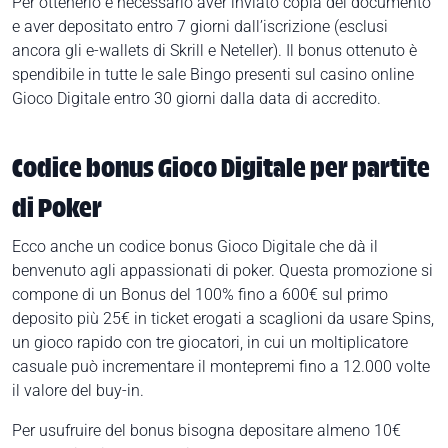
Per ottenerlo è necessario aver inviato copia del documento
e aver depositato entro 7 giorni dall’iscrizione (esclusi
ancora gli e-wallets di Skrill e Neteller). Il bonus ottenuto è
spendibile in tutte le sale Bingo presenti sul casino online
Gioco Digitale entro 30 giorni dalla data di accredito.
Codice bonus Gioco Digitale per partite
di Poker
Ecco anche un codice bonus Gioco Digitale che dà il
benvenuto agli appassionati di poker. Questa promozione si
compone di un Bonus del 100% fino a 600€ sul primo
deposito più 25€ in ticket erogati a scaglioni da usare Spins,
un gioco rapido con tre giocatori, in cui un moltiplicatore
casuale può incrementare il montepremi fino a 12.000 volte
il valore del buy-in.
Per usufruire del bonus bisogna depositare almeno 10€