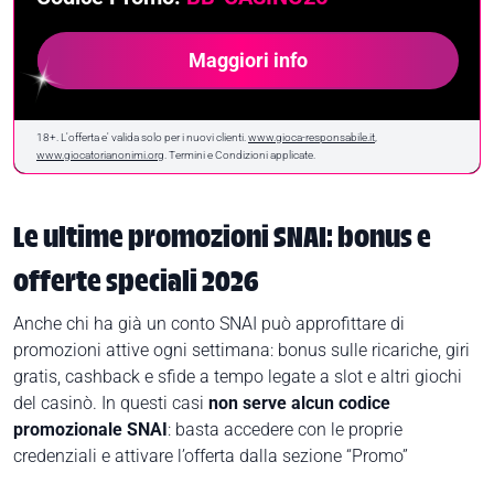
Maggiori info
18+. L'offerta e' valida solo per i nuovi clienti.
www.gioca-responsabile.it
,
www.giocatorianonimi.org
. Termini e Condizioni applicate.
Le ultime promozioni SNAI: bonus e
offerte speciali 2026
Anche chi ha già un conto SNAI può approfittare di
promozioni attive ogni settimana: bonus sulle ricariche, giri
gratis, cashback e sfide a tempo legate a slot e altri giochi
del casinò. In questi casi
non serve alcun codice
promozionale SNAI
: basta accedere con le proprie
credenziali e attivare l’offerta dalla sezione “Promo”