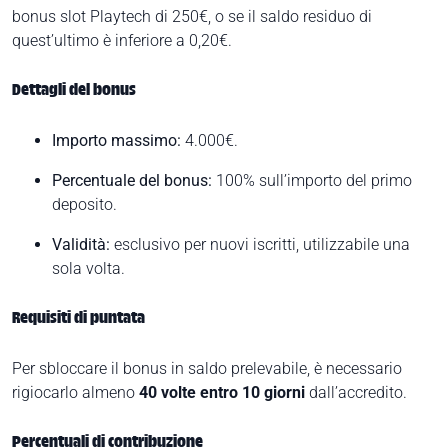
bonus slot Playtech di 250€, o se il saldo residuo di
quest’ultimo è inferiore a 0,20€.
Dettagli del bonus
Importo massimo:
4.000€.
Percentuale del bonus:
100% sull’importo del primo
deposito.
Validità:
esclusivo per nuovi iscritti, utilizzabile una
sola volta.
Requisiti di puntata
Per sbloccare il bonus in saldo prelevabile, è necessario
rigiocarlo almeno
40 volte entro 10 giorni
dall’accredito.
Percentuali di contribuzione