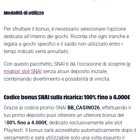
Modalità di utilizzo
Per sfruttare il bonus, è necessario selezionare l’opzione
dedicata all’interno dei giochi. Ricorda che ogni tranche è
legata a giochi specifici e il saldo non utilizzato entro i
tempi indicati verrà annullato.
Con questo pacchetto, SNAI ti dà l’occasione di scoprire
le
migliori slot SNAI
senza alcun deposito iniziale,
combinando divertimento e possibilità di vincita.
Codice bonus SNAI sulla ricarica: 100% fino a 4.000€
Grazie al codice promo SNAI
BB_CASINO26
, effettuando il
tuo primo deposito puoi ottenere un ulteriore bonus del
1
00% fino a 4.000€
, dedicato esclusivamente alle slot
Playtech. Il bonus sarà accreditato automaticamente dopo il
versamento e sarà utilizzabile solo una volta esaurito il