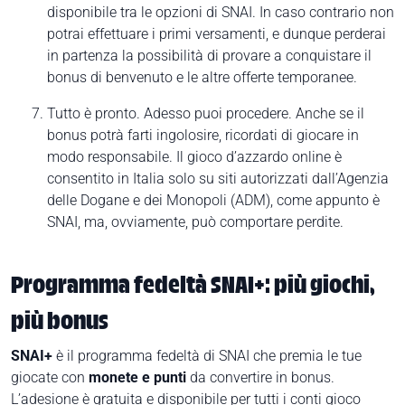
disponibile tra le opzioni di SNAI. In caso contrario non
potrai effettuare i primi versamenti, e dunque perderai
in partenza la possibilità di provare a conquistare il
bonus di benvenuto e le altre offerte temporanee.
Tutto è pronto. Adesso puoi procedere. Anche se il
bonus potrà farti ingolosire, ricordati di giocare in
modo responsabile. Il gioco d’azzardo online è
consentito in Italia solo su siti autorizzati dall’Agenzia
delle Dogane e dei Monopoli (ADM), come appunto è
SNAI, ma, ovviamente, può comportare perdite.
Programma fedeltà SNAI+: più giochi,
più bonus
SNAI+
è il programma fedeltà di SNAI che premia le tue
giocate con
monete e punti
da convertire in bonus.
L’adesione è gratuita e disponibile per tutti i conti gioco