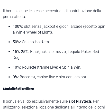
Il bonus segue le stesse percentuali di contribuzione della
prima offerta:
100%:
slot senza jackpot e giochi arcade (eccetto Spin
a Win e Wheel of Light).
50%:
Casino Hold'em.
15%-25%:
Blackjack, 7 e mezzo, Tequila Poker, Red
Dog.
10%:
Roulette (tranne Live) e Spin a Win.
0%:
Baccarat, casino live e slot con jackpot.
Modalità di utilizzo
Il bonus è valido esclusivamente sulle
slot Playtech
. Per
utilizzarlo, seleziona l’opzione dedicata all’interno dei giochi