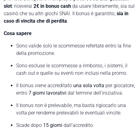
slot
: riceverai
2€ in bonus cash
da usare liberamente, sia sul
casinò che su altri giochi SNAI. Il bonus è garantito,
sia in
caso di vincita che di perdita
.
Cosa sapere
Sono valide solo le scommesse refertate entro la fine
della promozione.
Sono escluse le scommesse a rimborso, i sistemi, il
cash out e quelle su eventi non inclusi nella promo.
Il bonus viene accreditato
una sola volta
per giocatore,
entro
7 giorni lavorativi
dal termine dell’iniziativa.
Il bonus non è prelevabile, ma basta rigiocarlo una
volta per renderne prelevabili le eventuali vincite.
Scade dopo
15 giorni
dall’accredito.