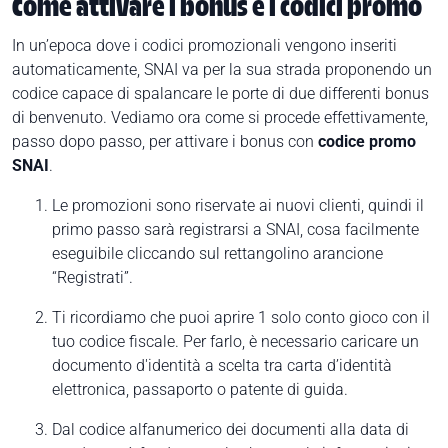
Come attivare i bonus e i codici promo
In un’epoca dove i codici promozionali vengono inseriti
automaticamente, SNAI va per la sua strada proponendo un
codice capace di spalancare le porte di due differenti bonus
di benvenuto. Vediamo ora come si procede effettivamente,
passo dopo passo, per attivare i bonus con
codice promo
SNAI
.
Le promozioni sono riservate ai nuovi clienti, quindi il
primo passo sarà registrarsi a SNAI, cosa facilmente
eseguibile cliccando sul rettangolino arancione
“Registrati”.
Ti ricordiamo che puoi aprire 1 solo conto gioco con il
tuo codice fiscale. Per farlo, è necessario caricare un
documento d'identità a scelta tra carta d’identità
elettronica, passaporto o patente di guida.
Dal codice alfanumerico dei documenti alla data di