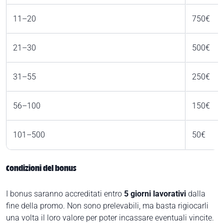
11–20
750€
21–30
500€
31–55
250€
56–100
150€
101–500
50€
Condizioni del bonus
I bonus saranno accreditati entro
5 giorni lavorativi
dalla
fine della promo. Non sono prelevabili, ma basta rigiocarli
una volta il loro valore per poter incassare eventuali vincite.