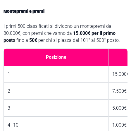
Montepremi e premi
I primi 500 classificati si dividono un montepremi da
80.000€, con premi che vanno da
15.000€ per il primo
posto
fino a
50€
per chi si piazza dal 101° al 500° posto.
Posizione
1
15.000€
2
7.500€
3
5.000€
4–10
1.000€