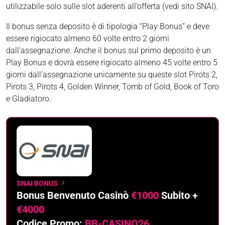
utilizzabile solo sulle slot aderenti all’offerta (vedi sito SNAI).
Il bonus senza deposito è di tipologia “Play Bonus” e deve
essere rigiocato almeno 60 volte entro 2 giorni
dall'assegnazione. Anche il bonus sul primo deposito è un
Play Bonus e dovrà essere rigiocato almeno 45 volte entro 5
giorni dall'assegnazione unicamente su queste slot Pirots 2,
Pirots 3, Pirots 4, Golden Winner, Tomb of Gold, Book of Toro
e Gladiatoro.
SNAI BONUS
Bonus Benvenuto Casinò
€1000
Subito +
€4000
Codice Promo:
BB-CASINO26