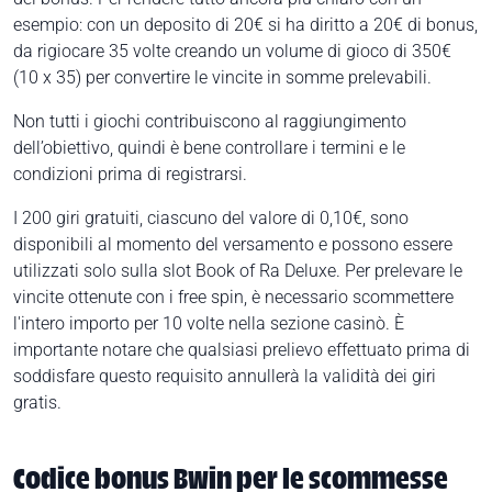
esempio: con un deposito di 20€ si ha diritto a 20€ di bonus,
da rigiocare 35 volte creando un volume di gioco di 350€
(10 x 35) per convertire le vincite in somme prelevabili.
Non tutti i giochi contribuiscono al raggiungimento
dell’obiettivo, quindi è bene controllare i termini e le
condizioni prima di registrarsi.
I 200 giri gratuiti, ciascuno del valore di 0,10€, sono
disponibili al momento del versamento e possono essere
utilizzati solo sulla slot Book of Ra Deluxe. Per prelevare le
vincite ottenute con i free spin, è necessario scommettere
l'intero importo per 10 volte nella sezione casinò. È
importante notare che qualsiasi prelievo effettuato prima di
soddisfare questo requisito annullerà la validità dei giri
gratis.
Codice bonus Bwin per le scommesse