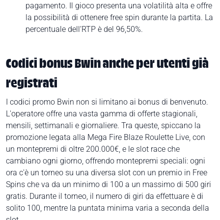
pagamento. Il gioco presenta una volatilità alta e offre
la possibilità di ottenere free spin durante la partita. La
percentuale dell’RTP è del 96,50%.
Codici bonus Bwin anche per utenti già
registrati
I codici promo Bwin non si limitano ai bonus di benvenuto.
L'operatore offre una vasta gamma di offerte stagionali,
mensili, settimanali e giornaliere. Tra queste, spiccano la
promozione legata alla Mega Fire Blaze Roulette Live, con
un montepremi di oltre 200.000€, e le slot race che
cambiano ogni giorno, offrendo montepremi speciali: ogni
ora c'è un torneo su una diversa slot con un premio in Free
Spins che va da un minimo di 100 a un massimo di 500 giri
gratis. Durante il torneo, il numero di giri da effettuare è di
solito 100, mentre la puntata minima varia a seconda della
slot.