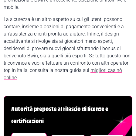
mobile.
La sicurezza è un altro aspetto su cui gli utenti possono
contare, insieme a opzioni di pagamento convenienti e a
un'assistenza clienti pronta ad aiutare. Infine, il design
accattivante si rivolge sia ai giocatori meno esperti,
desiderosi di provare nuovi giochi sfruttando i bonus di
benvenuto Bwin, sia a quelli più esperti. Se tutto questo non
ti convince e vuoi effettuare un confronto con altri operatori
top in Italia, consulta la nostra guida sui
migliori casinò
online
.
Autorità preposte al rilascio di licenze e
certificazioni