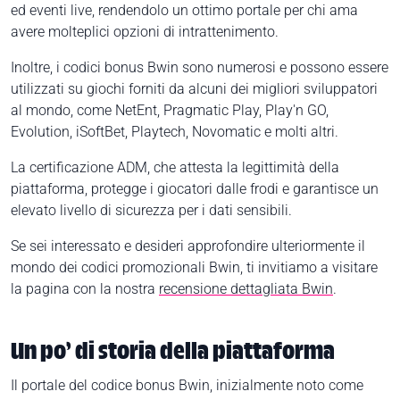
ed eventi live, rendendolo un ottimo portale per chi ama
avere molteplici opzioni di intrattenimento.
Inoltre, i codici bonus Bwin sono numerosi e possono essere
utilizzati su giochi forniti da alcuni dei migliori sviluppatori
al mondo, come NetEnt, Pragmatic Play, Play'n GO,
Evolution, iSoftBet, Playtech, Novomatic e molti altri.
La certificazione ADM, che attesta la legittimità della
piattaforma, protegge i giocatori dalle frodi e garantisce un
elevato livello di sicurezza per i dati sensibili.
Se sei interessato e desideri approfondire ulteriormente il
mondo dei codici promozionali Bwin, ti invitiamo a visitare
la pagina con la nostra
recensione dettagliata Bwin
.
Un po’ di storia della piattaforma
Il portale del codice bonus Bwin, inizialmente noto come