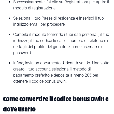
Successivamente, fai clic su Registrati ora per aprire il
modulo di registrazione.
Seleziona il tuo Paese di residenza e inserisci il tuo
indirizzo email per procedere.
Compila il modulo fornendo i tuoi dati personali, il tuo
indirizzo, il tuo codice fiscale, il numero di telefono e i
dettagli del profilo del giocatore, come username e
password.
Infine, invia un documento d'identità valido. Una volta
creato il tuo account, seleziona il metodo di
pagamento preferito e deposita almeno 20€ per
ottenere il codice bonus Bwin.
Come convertire il codice bonus Bwin e
dove usarlo