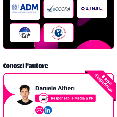
Conosci l'autore
d'esperienza
8 Anni
Daniele Alfieri
Responsabile Media & PR