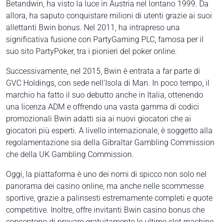
Betandwin, ha visto la luce in Austria nel lontano 1999. Da
allora, ha saputo conquistare milioni di utenti grazie ai suoi
allettanti Bwin bonus. Nel 2011, ha intrapreso una
significativa fusione con PartyGaming PLC, famosa per il
suo sito PartyPoker, tra i pionieri del poker online.
Successivamente, nel 2015, Bwin è entrata a far parte di
GVC Holdings, con sede nell'Isola di Man. In poco tempo, il
marchio ha fatto il suo debutto anche in Italia, ottenendo
una licenza ADM e offrendo una vasta gamma di codici
promozionali Bwin adatti sia ai nuovi giocatori che ai
giocatori più esperti. A livello internazionale, è soggetto alla
regolamentazione sia della Gibraltar Gambling Commission
che della UK Gambling Commission.
Oggi, la piattaforma è uno dei nomi di spicco non solo nel
panorama dei casino online, ma anche nelle scommesse
sportive, grazie a palinsesti estremamente completi e quote
competitive. Inoltre, offre invitanti Bwin casino bonus che
consentono di provare gratuitamente le ultime slot machine