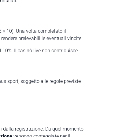
nnullati.
€ × 10). Una volta completato il
endere prelevabili le eventuali vincite.
 10%. Il casinò live non contribuisce.
us sport, soggetto alle regole previste
rni dalla registrazione. Da quel momento
ozione
vengono conteggiate per il