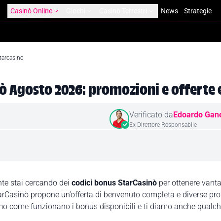
Casinò Online Casino Online
Mi
Casinò Online
Giochi
Casinò Terrestri
News
Strategie
tarcasino
ò Agosto 2026: promozioni e offerte 
Verificato da
Edoardo Gane
Ex Direttore Responsabile
nte stai cercando
dei
codici bonus StarCasinò
per ottenere vant
StarCasinò propone un’offerta di benvenuto completa e diverse pro
amo come funzionano i bonus disponibili e ti diamo anche qualch