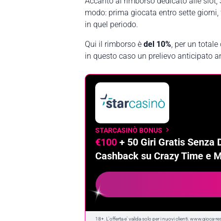
Accanto al rimborso dedicato alle slot
modo: prima giocata entro sette giorni,
in quel periodo.
Qui il rimborso è
del 10%
, per un total
in questo caso un prelievo anticipato a
STARCASINÒ BONUS
€100
+ 50 Giri Gratis Senza 
Cashback su Crazy Time e 
18+. L'offerta e' valida solo per i nuovi clienti.
www.gioca-res