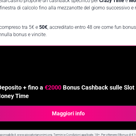
, StarCasinò propone un cashback specifico per
Crazy Time
e
Mo
 finestra di calcolo fino alla mezzanotte del giorno successivo e
e compreso tra 5€ e
50€
, accreditato entro 48 ore come fun bonus
nnulla bonus e vincite.
Deposito + fino a
€2000
Bonus Cashback sulle Slot 
Money Time
Maggiori info
ponsabile.it
,
www.giocatorianonimi.org
. Termini e Condizioni applicate. 18+. Per ottenere il Bonus di 