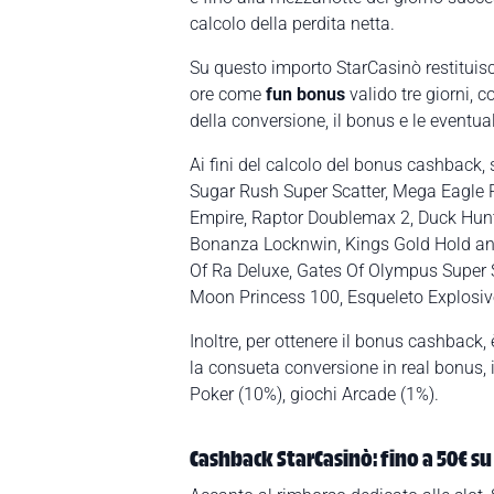
calcolo della perdita netta.
Su questo importo StarCasinò restituis
ore come
fun bonus
valido tre giorni, 
della conversione, il bonus e le eventua
Ai fini del calcolo del bonus cashback, 
Sugar Rush Super Scatter, Mega Eagle 
Empire, Raptor Doublemax 2, Duck Hunt
Bonanza Locknwin, Kings Gold Hold and
Of Ra Deluxe, Gates Of Olympus Super S
Moon Princess 100, Esqueleto Explosiv
Inoltre, per ottenere il bonus cashback,
la consueta conversione in real bonus, 
Poker (10%), giochi Arcade (1%).
Cashback StarCasinò: fino a 50€ s