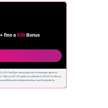
+ fino a
€50
Bonus
€100 e 50 Free Spin senza deposito è necessario aprire un
n. Il Bonus di €100 gratis si suddivide in €50 di Fun Bonus
 accreditati automaticamente dopo aver finalizzato la