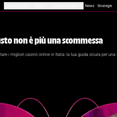
Casinò Online Casino Online
Mi
Casinò Online
Giochi
Casinò Terrestri
News
Strategie
giusto non è più una scommessa
tare i migliori casinò online in Italia: la tua guida sicura per u