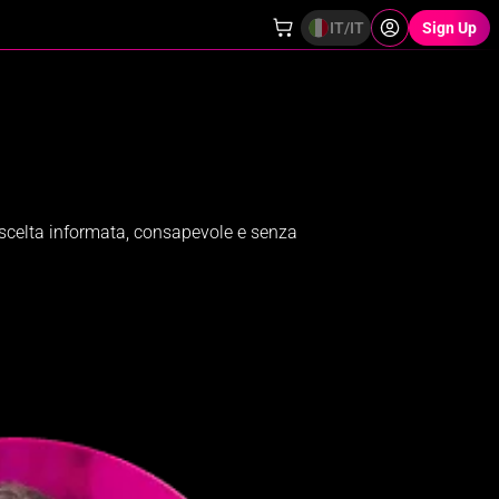
gliori Casinò
Casinò Che Pagano Subito
Casinò Live
Casinò Con
IT/IT
Sign Up
na scelta informata, consapevole e senza