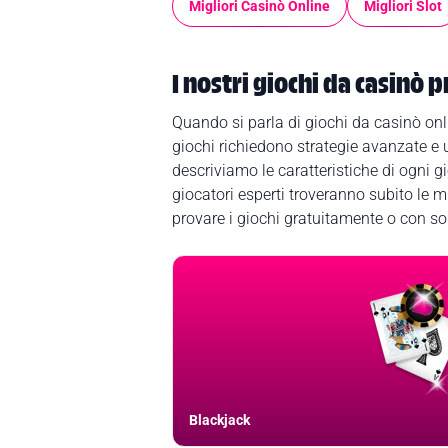
Migliori Casinò Online
Migliori Slot
I nostri giochi da casinò p
Quando si parla di giochi da casinò onl
giochi richiedono strategie avanzate e
descriviamo le caratteristiche di ogni g
giocatori esperti troveranno subito le mi
provare i giochi gratuitamente o con sol
Blackjack