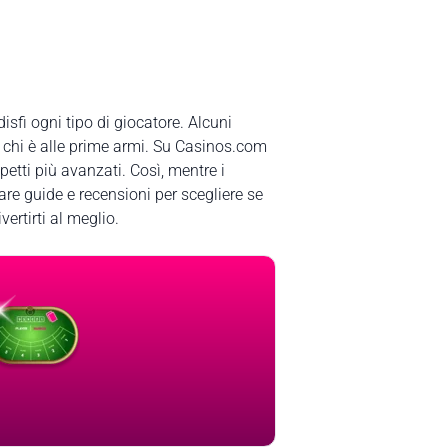
sfi ogni tipo di giocatore. Alcuni
 chi è alle prime armi. Su Casinos.com
petti più avanzati. Così, mentre i
rare guide e recensioni per scegliere se
ertirti al meglio.