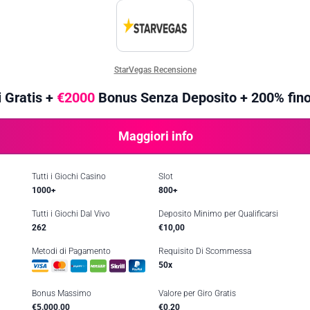
StarVegas Recensione
i Gratis +
€2000
Bonus Senza Deposito + 200% fin
Maggiori info
Tutti i Giochi Casino
Slot
1000+
800+
Tutti i Giochi Dal Vivo
Deposito Minimo per Qualificarsi
262
€10,00
Metodi di Pagamento
Requisito Di Scommessa
50x
Bonus Massimo
Valore per Giro Gratis
€5.000,00
€0,20