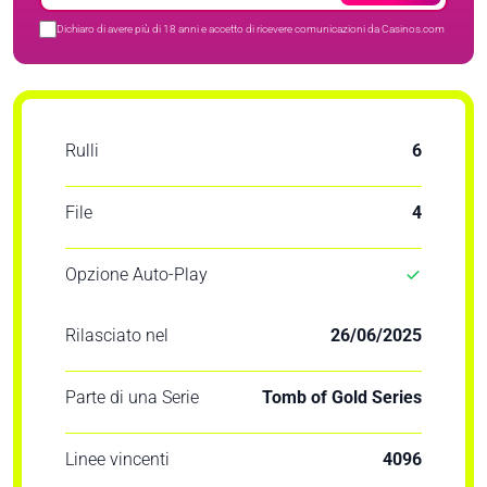
Dichiaro di avere più di 18 anni e accetto di ricevere comunicazioni da Casinos.com
Rulli
6
File
4
Opzione Auto-Play
Rilasciato nel
26/06/2025
Parte di una Serie
Tomb of Gold Series
Linee vincenti
4096