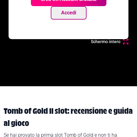
Accedi
Schermo intero
Tomb of Gold II slot: recensione e guida
al gioco
Se hai provato la prima slot Tomb of Gold e non ti ha