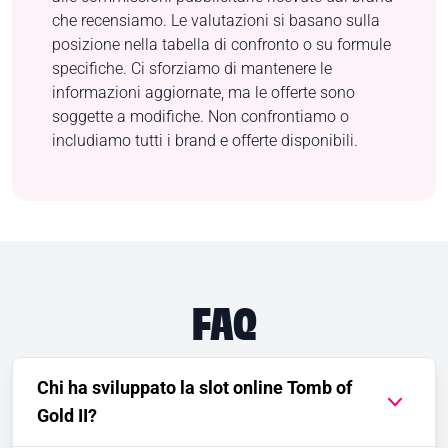
che recensiamo. Le valutazioni si basano sulla
posizione nella tabella di confronto o su formule
specifiche. Ci sforziamo di mantenere le
informazioni aggiornate, ma le offerte sono
soggette a modifiche. Non confrontiamo o
includiamo tutti i brand e offerte disponibili.
FAQ
Chi ha sviluppato la slot online Tomb of
Gold II?