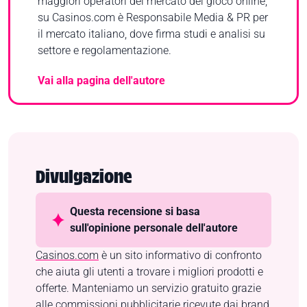
maggiori operatori del mercato del gioco online,
su Casinos.com è Responsabile Media & PR per
il mercato italiano, dove firma studi e analisi su
settore e regolamentazione.
Vai alla pagina dell'autore
Divulgazione
Questa recensione si basa
sull'opinione personale dell'autore
Casinos.com
è un sito informativo di confronto
che aiuta gli utenti a trovare i migliori prodotti e
offerte. Manteniamo un servizio gratuito grazie
alle commissioni pubblicitarie ricevute dai brand