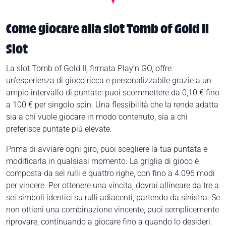
Come giocare alla slot Tomb of Gold II
Slot
La slot Tomb of Gold II, firmata Play’n GO, offre
un’esperienza di gioco ricca e personalizzabile grazie a un
ampio intervallo di puntate: puoi scommettere da 0,10 € fino
a 100 € per singolo spin. Una flessibilità che la rende adatta
sia a chi vuole giocare in modo contenuto, sia a chi
preferisce puntate più elevate.
Prima di avviare ogni giro, puoi scegliere la tua puntata e
modificarla in qualsiasi momento. La griglia di gioco è
composta da sei rulli e quattro righe, con fino a 4.096 modi
per vincere. Per ottenere una vincita, dovrai allineare da tre a
sei simboli identici su rulli adiacenti, partendo da sinistra. Se
non ottieni una combinazione vincente, puoi semplicemente
riprovare, continuando a giocare fino a quando lo desideri.