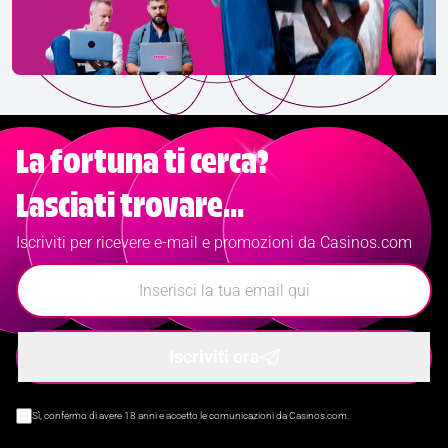
La fortuna ti cerca?
Lasciati trovare...
Iscriviti per ricevere e-mail e promozioni da Casinos.com
Iscriviti ora
Sì, confermo di avere 18 anni e accetto le comunicazioni da Casinos.com.