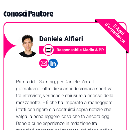
Conosci l'autore
d'esperienza
8 Anni
Daniele Alfieri
Responsabile Media & PR
Prima dell'iGaming, per Daniele c'era il
giornalismo: oltre dieci anni di cronaca sportiva,
tra interviste, verifiche e chiusure a ridosso della
mezzanotte. È lì che ha imparato a maneggiare
i fatti con rigore e a costruirci sopra notizie che
valga la pena leggere, cosa che fa ancora oggi.
Dopo alcune esperienze in redazione tra i