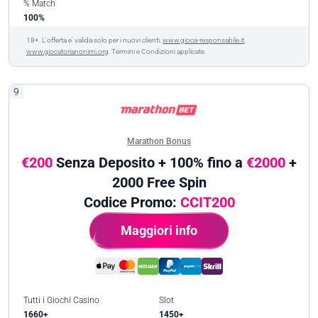
% Match
100%
18+. L'offerta e' valida solo per i nuovi clienti.
www.gioca-responsabile.it
,
www.giocatorianonimi.org
. Termini e Condizioni applicate.
9
Marathon Bonus
€200
Senza Deposito + 100% fino a
€2000
+
2000 Free Spin
Codice Promo:
CCIT200
Maggiori info
Tutti i Giochi Casino
Slot
1660+
1450+