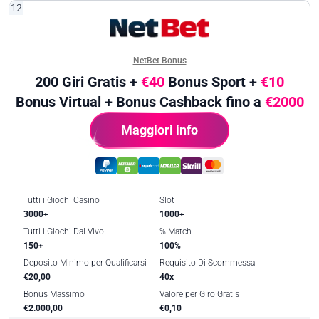
12
NetBet Bonus
200 Giri Gratis +
€40
Bonus Sport +
€10
Bonus Virtual + Bonus Cashback fino a
€2000
Maggiori info
Tutti i Giochi Casino
Slot
3000+
1000+
Tutti i Giochi Dal Vivo
% Match
150+
100%
Deposito Minimo per Qualificarsi
Requisito Di Scommessa
€20,00
40x
Bonus Massimo
Valore per Giro Gratis
€2.000,00
€0,10