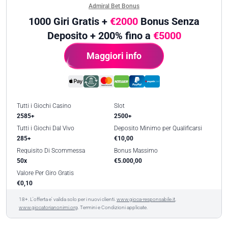
Admiral Bet Bonus
1000 Giri Gratis +
€2000
Bonus Senza
Deposito + 200% fino a
€5000
Maggiori info
Tutti i Giochi Casino
Slot
2585+
2500+
Tutti i Giochi Dal Vivo
Deposito Minimo per Qualificarsi
285+
€10,00
Requisito Di Scommessa
Bonus Massimo
50x
€5.000,00
Valore Per Giro Gratis
€0,10
18+. L'offerta e' valida solo per i nuovi clienti.
www.gioca-responsabile.it
,
www.giocatorianonimi.org
. Termini e Condizioni applicate.