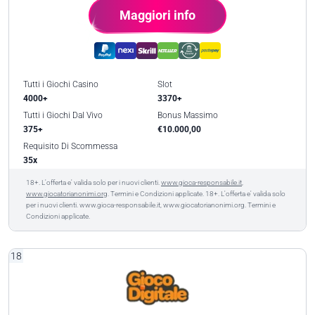
Maggiori info
Tutti i Giochi Casino
Slot
4000+
3370+
Tutti i Giochi Dal Vivo
Bonus Massimo
375+
€10.000,00
Requisito Di Scommessa
35x
18+. L'offerta e' valida solo per i nuovi clienti.
www.gioca-responsabile.it
,
www.giocatorianonimi.org
. Termini e Condizioni applicate. 18+. L'offerta e' valida solo
per i nuovi clienti. www.gioca-responsabile.it, www.giocatorianonimi.org. Termini e
Condizioni applicate.
18