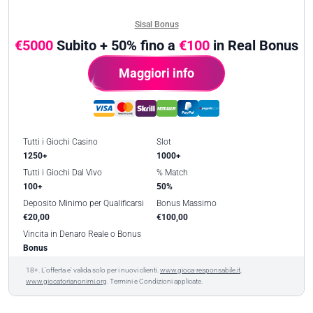
Sisal Bonus
€5000
Subito + 50% fino a
€100
in Real Bonus
Maggiori info
Tutti i Giochi Casino
Slot
1250+
1000+
Tutti i Giochi Dal Vivo
% Match
100+
50%
Deposito Minimo per Qualificarsi
Bonus Massimo
€20,00
€100,00
Vincita in Denaro Reale o Bonus
Bonus
18+. L'offerta e' valida solo per i nuovi clienti.
www.gioca-responsabile.it
,
www.giocatorianonimi.org
. Termini e Condizioni applicate.