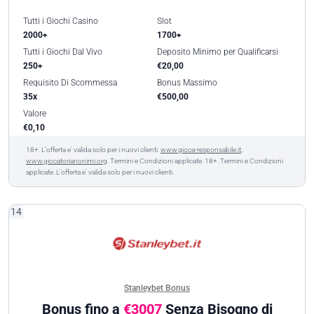
Tutti i Giochi Casino
Slot
2000+
1700+
Tutti i Giochi Dal Vivo
Deposito Minimo per Qualificarsi
250+
€20,00
Requisito Di Scommessa
Bonus Massimo
35x
€500,00
Valore
€0,10
18+. L'offerta e' valida solo per i nuovi clienti.
www.gioca-responsabile.it
,
www.giocatorianonimi.org
. Termini e Condizioni applicate. 18+. Termini e Condizioni
applicate. L'offerta e' valida solo per i nuovi clienti.
14
Stanleybet Bonus
Bonus fino a
€3007
Senza Bisogno di