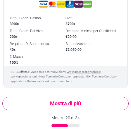
Tutti i Giochi Casino
Slot
3900+
3700+
Tutti i Giochi Dal Vivo
Deposito Minimo per Qualificarsi
200+
€20,00
Requisito Di Scommessa
Bonus Massimo
40x
€2.050,00
% Match
100%
18+. L'offerta e' valida solo per i nuovi clienti.
www.gioca-responsabile.it
,
www.giocatorianonimi.org
. Termini e Condizioni applicate. 18+. Termini e Condizioni
applicate. L'offerta e' valida solo per i nuovi clienti.
Mostra di più
Mostra
20
di 34