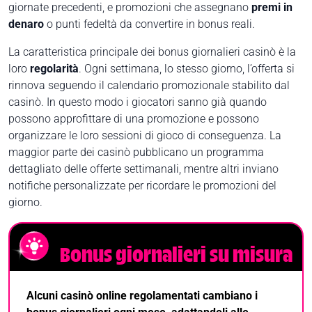
giornate precedenti, e promozioni che assegnano
premi in
denaro
o punti fedeltà da convertire in bonus reali.
La caratteristica principale dei bonus giornalieri casinò è la
loro
regolarità
. Ogni settimana, lo stesso giorno, l’offerta si
rinnova seguendo il calendario promozionale stabilito dal
casinò. In questo modo i giocatori sanno già quando
possono approfittare di una promozione e possono
organizzare le loro sessioni di gioco di conseguenza. La
maggior parte dei casinò pubblicano un programma
dettagliato delle offerte settimanali, mentre altri inviano
notifiche personalizzate per ricordare le promozioni del
giorno.
Bonus giornalieri su misura
Alcuni casinò online regolamentati cambiano i