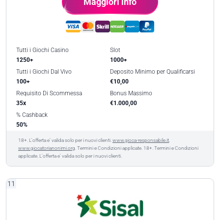
Maggiori info
Tutti i Giochi Casino
Slot
1250+
1000+
Tutti i Giochi Dal Vivo
Deposito Minimo per Qualificarsi
100+
€10,00
Requisito Di Scommessa
Bonus Massimo
35x
€1.000,00
% Cashback
50%
18+. L'offerta e' valida solo per i nuovi clienti.
www.gioca-responsabile.it
,
www.giocatorianonimi.org
. Termini e Condizioni applicate. 18+. Termini e Condizioni
applicate. L'offerta e' valida solo per i nuovi clienti.
11