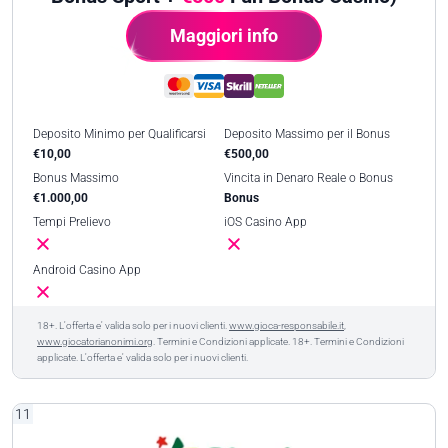
Maggiori info
Deposito Minimo per Qualificarsi
Deposito Massimo per il Bonus
€10,00
€500,00
Bonus Massimo
Vincita in Denaro Reale o Bonus
€1.000,00
Bonus
Tempi Prelievo
iOS Casino App
Android Casino App
18+. L'offerta e' valida solo per i nuovi clienti.
www.gioca-responsabile.it
,
www.giocatorianonimi.org
. Termini e Condizioni applicate. 18+. Termini e Condizioni
applicate. L'offerta e' valida solo per i nuovi clienti.
11