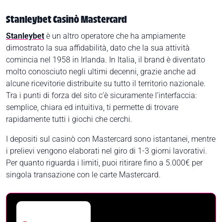
Stanleybet Casinò Mastercard
Stanleybet
è un altro operatore che ha ampiamente
dimostrato la sua affidabilità, dato che la sua attività
comincia nel 1958 in Irlanda. In Italia, il brand è diventato
molto conosciuto negli ultimi decenni, grazie anche ad
alcune ricevitorie distribuite su tutto il territorio nazionale.
Tra i punti di forza del sito c’è sicuramente l’interfaccia:
semplice, chiara ed intuitiva, ti permette di trovare
rapidamente tutti i giochi che cerchi.
I depositi sul casinò con Mastercard sono istantanei, mentre
i prelievi vengono elaborati nel giro di 1-3 giorni lavorativi.
Per quanto riguarda i limiti, puoi ritirare fino a 5.000€ per
singola transazione con le carte Mastercard.