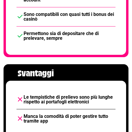
Sono compatibili con quasi tutti i bonus dei
casinò
Permettono sia di depositare che di
prelevare, sempre
Svantaggi
Le tempistiche di prelievo sono più lunghe
rispetto ai portafogli elettronici
Manca la comodità di poter gestire tutto
tramite app