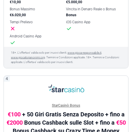
€10,00
€5.000,00
Bonus Massimo
Vincita in Denaro Reale o Bonus
€6.020,00
Bonus
Tempi Prelievo
iOS Casino App
Android Casino App
18+. L'offerta e' valida solo per i nuovi clienti.
www.gioca-responsabile.it
,
www.giocatorianonimi.org
. Termini e Condizioni applicate. 18+. Termini e Condizioni
applicate. L'offerta e' valida solo per i nuovi clienti.
4
StarCasinò Bonus
€100
+ 50 Giri Gratis Senza Deposito + fino a
€2000
Bonus Cashback sulle Slot + fino a
€50
Bonus Cashback su Crazy Time e Money