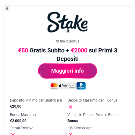
8
Stake.it Bonus
€50
Gratis Subito +
€2000
sui Primi 3
Depositi
Maggiori info
Deposito Minimo per Qualificarsi
Deposito Massimo per il Bonus
€20,00
Bonus Massimo
Vincita in Denaro Reale o Bonus
€2.000,00
Bonus
Tempi Prelievo
iOS Casino App