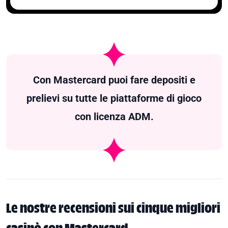
Con Mastercard puoi fare
depositi e
prelievi su tutte le piattaforme di gioco
con licenza ADM.
Le nostre recensioni sui cinque migliori