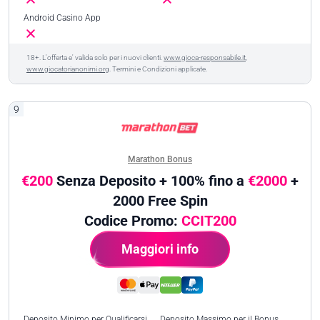
Android Casino App
18+. L'offerta e' valida solo per i nuovi clienti.
www.gioca-responsabile.it
,
www.giocatorianonimi.org
. Termini e Condizioni applicate.
9
Marathon Bonus
€200
Senza Deposito + 100% fino a
€2000
+
2000 Free Spin
Codice Promo:
CCIT200
Maggiori info
Deposito Minimo per Qualificarsi
Deposito Massimo per il Bonus