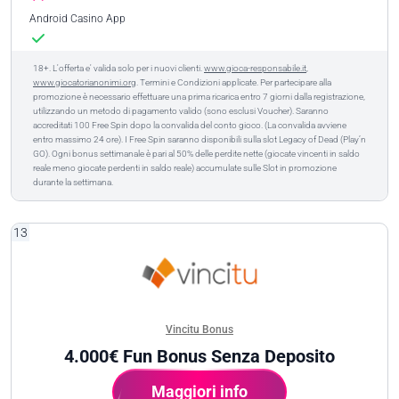
Android Casino App
18+. L'offerta e' valida solo per i nuovi clienti.
www.gioca-responsabile.it
,
www.giocatorianonimi.org
. Termini e Condizioni applicate. Per partecipare alla
promozione è necessario effettuare una prima ricarica entro 7 giorni dalla registrazione,
utilizzando un metodo di pagamento valido (sono esclusi Voucher). Saranno
accreditati 100 Free Spin dopo la convalida del conto gioco. (La convalida avviene
entro massimo 24 ore). I Free Spin saranno disponibili sulla slot Legacy of Dead (Play’n
GO). Ogni bonus settimanale è pari al 50% delle perdite nette (giocate vincenti in saldo
reale meno giocate perdenti in saldo reale) accumulate sulle Slot in promozione
durante la settimana.
13
Vincitu Bonus
4.000€ Fun Bonus Senza Deposito
Maggiori info