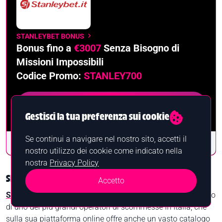
STANLEYBET BONUS
Bonus fino a
€3007
Senza Bisogno di
Missioni Impossibili
Codice Promo:
STANLEY700
Maggiori info
Gestisci la tua preferenza sui cookie
Se continui a navigare nel nostro sito, accetti il
18+. L'offerta e' valida solo per i nuovi clienti.
www.gioca-responsabile.it
,
www.giocatorianonimi.org
. Termini e Condizioni applicate.
nostro utilizzo dei cookie come indicato nella
nostra
Privacy Policy
SNAI Casinò Mastercard
Accetto
SNAI
non ha ovviamente bisogno di presentazioni; parliamo
di uno dei più grandi operatori di scommesse in Italia, che
sulla sua piattaforma online offre anche un vasto catalogo