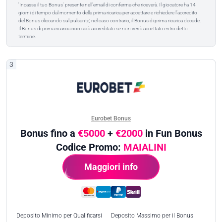
'Incassa il tuo Bonus' presente nell’email di conferma che riceverà. Il giocatore ha 14
giorni di tempo dal momento della prima ricarica per accettare e richiedere l’accredito
del Bonus cliccando sul pulsante; nel caso contrario, il Bonus di prima ricarica decade.
Il Bonus di prima ricarica non sarà accreditato se non verrà accettato entro detto
termine.
3
Eurobet Bonus
Bonus fino a
€5000
+
€2000
in Fun Bonus
Codice Promo:
MAIALINI
Maggiori info
Deposito Minimo per Qualificarsi
Deposito Massimo per il Bonus