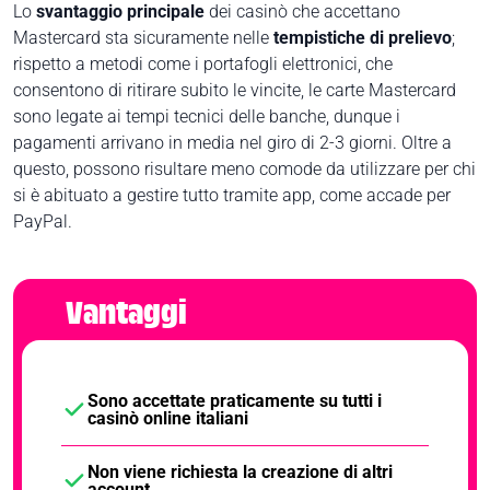
Lo
svantaggio principale
dei casinò che accettano
Mastercard sta sicuramente nelle
tempistiche di prelievo
;
rispetto a metodi come i portafogli elettronici, che
consentono di ritirare subito le vincite, le carte Mastercard
sono legate ai tempi tecnici delle banche, dunque i
pagamenti arrivano in media nel giro di 2-3 giorni. Oltre a
questo, possono risultare meno comode da utilizzare per chi
si è abituato a gestire tutto tramite app, come accade per
PayPal.
Vantaggi
Sono accettate praticamente su tutti i
casinò online italiani
Non viene richiesta la creazione di altri
account