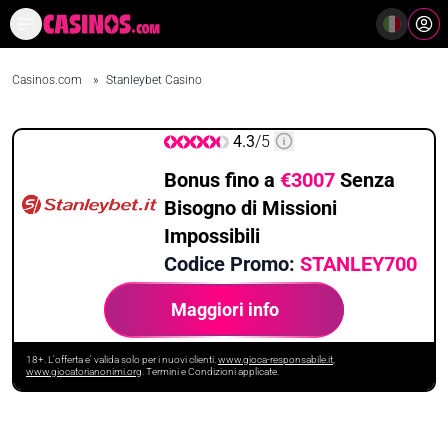
Casinò Online Casino Online
Mi
Casinos.com
»
Stanleybet Casino
4.3
/5
Bonus fino a
€3007
Senza
Bisogno di Missioni
Impossibili
Codice Promo:
STANLEY700
Maggiori info
18+. L'offerta e' valida solo per i nuovi clienti.
www.gioca-responsabile.it
,
www.giocatorianonimi.org
. Termini e Condizioni applicate.