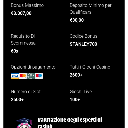
Bonus Massimo
Deposito Minimo per
Qualificarsi
€3.007,00
€30,00
Requisito Di
Codice Bonus
Scommessa
STANLEY700
60x
Opzioni di pagamento
Tutti i Giochi Casino
2600+
Numero di Slot
Giochi Live
2500+
100+
Valutazione degli esperti di
casinò