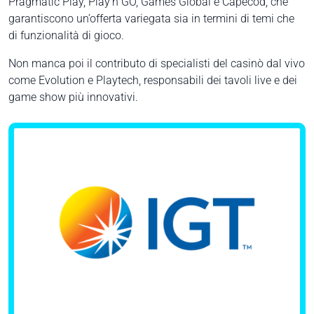
Pragmatic Play, Play'n GO, Games Global e Capecod, che
garantiscono un’offerta variegata sia in termini di temi che
di funzionalità di gioco.
Non manca poi il contributo di specialisti del casinò dal vivo
come Evolution e Playtech, responsabili dei tavoli live e dei
game show più innovativi.