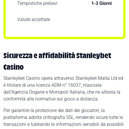
Tempistiche prelievi
1-3 Giorni
Valute accettate
Sicurezza e affidabilità Stanleybet
Casino
Stanleybet Casino opera attraverso Stanleybet Malta Ltd ed
è titolare di una licenza ADM n° 16037, rilasciata
dall’Agenzia Dogane e Monopoli Italiana, che ne attesta la
conformità alle normative sul gioco a distanza.
Per garantire la protezione dei dati dei giocatori, la
piattaforma adotta crittografia SSL, rendendo sicure tutte le
transazioni e tutelando le informazioni sensibili da possibili