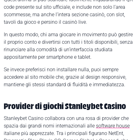
code presente sul sito ufficiale, e include non solo l’area
scommesse, ma anche l’intera sezione casinò, con slot,
tavoli da gioco e persino il casinò live.
In questo modo, chi ama giocare in movimento può gestire
il proprio conto e divertirsi con tutti i titoli disponibili, senza
rinunciare alla comodità di un’interfaccia studiata
appositamente per smartphone e tablet.
Se invece preferisci non installare nulla, puoi sempre
accedere al sito mobile che, grazie al design responsive,
mantiene gli stessi standard di fluidità e immediatezza.
Provider di giochi Stanleybet Casino
Stanleybet Casino collabora con una rosa di provider che
spazia dai grandi nomi internazionali alle
software house
italiane più apprezzate. Tra i principali figurano NetEnt,