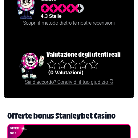
4.3 Stelle
Scopri il metodo dietro le nostre recensioni
Valutazione degli utenti reali
(0 Valutazioni)
Sei d'accordo? Condividi il tuo giudizio 👇
Offerte bonus Stanleybet Casino
OFFER
NO.1