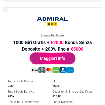
6
Admiral Bet Bonus
1000 Giri Gratis +
€2000
Bonus Senza
Deposito + 200% fino a
€5000
Maggiori info
Tutti i Giochi Casino
Slot
2585+
2500+
Tutti i Giochi Dal Vivo
Deposito Minimo per Qualificarsi
285+
€10,00
Requisito Di Scommessa
Bonus Massimo