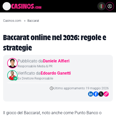
Casinò Online Casino Online
Mi
Casinos.com
»
Baccarat
Baccarat online nel 2026: regole e
strategie
Pubblicato da
Daniele Alfieri
Responsabile Media & PR
Verificato da
Edoardo Ganetti
Ex Direttore Responsabile
Ultimo aggiornamento 19 maggio 2026
Il gioco del Baccarat, noto anche come Punto Banco o