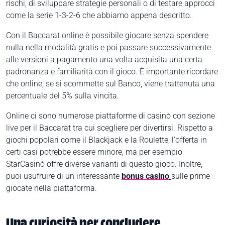
rischi, di sviluppare strategie personali o di testare approcci
come la serie 1-3-2-6 che abbiamo appena descritto.
Con il Baccarat online è possibile giocare senza spendere
nulla nella modalità gratis e poi passare successivamente
alle versioni a pagamento una volta acquisita una certa
padronanza e familiarità con il gioco. È importante ricordare
che online, se si scommette sul Banco, viene trattenuta una
percentuale del 5% sulla vincita.
Online ci sono numerose piattaforme di casinò con sezione
live per il Baccarat tra cui scegliere per divertirsi. Rispetto a
giochi popolari come il Blackjack e la Roulette, l'offerta in
certi casi potrebbe essere minore, ma per esempio
StarCasinò offre diverse varianti di questo gioco. Inoltre,
puoi usufruire di un interessante
bonus casino
sulle prime
giocate nella piattaforma.
Una curiosità per concludere