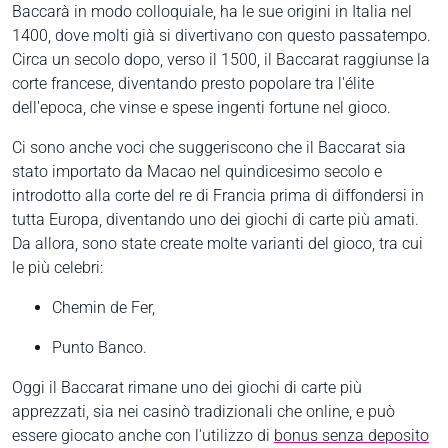
Baccarà in modo colloquiale, ha le sue origini in Italia nel
1400, dove molti già si divertivano con questo passatempo.
Circa un secolo dopo, verso il 1500, il Baccarat raggiunse la
corte francese, diventando presto popolare tra l'élite
dell'epoca, che vinse e spese ingenti fortune nel gioco.
Ci sono anche voci che suggeriscono che il Baccarat sia
stato importato da Macao nel quindicesimo secolo e
introdotto alla corte del re di Francia prima di diffondersi in
tutta Europa, diventando uno dei giochi di carte più amati.
Da allora, sono state create molte varianti del gioco, tra cui
le più celebri:
Chemin de Fer,
Punto Banco.
Oggi il Baccarat rimane uno dei giochi di carte più
apprezzati, sia nei casinò tradizionali che online, e può
essere giocato anche con l'utilizzo di
bonus senza deposito