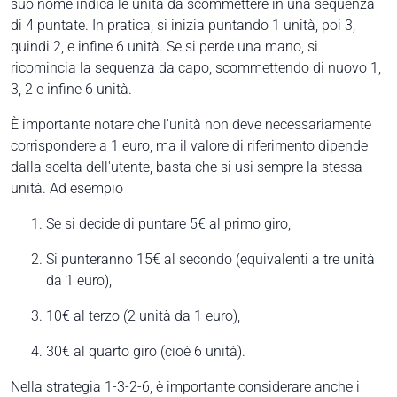
suo nome indica le unità da scommettere in una sequenza
di 4 puntate. In pratica, si inizia puntando 1 unità, poi 3,
quindi 2, e infine 6 unità. Se si perde una mano, si
ricomincia la sequenza da capo, scommettendo di nuovo 1,
3, 2 e infine 6 unità.
È importante notare che l'unità non deve necessariamente
corrispondere a 1 euro, ma il valore di riferimento dipende
dalla scelta dell'utente, basta che si usi sempre la stessa
unità. Ad esempio
Se si decide di puntare 5€ al primo giro,
Si punteranno 15€ al secondo (equivalenti a tre unità
da 1 euro),
10€ al terzo (2 unità da 1 euro),
30€ al quarto giro (cioè 6 unità).
Nella strategia 1-3-2-6, è importante considerare anche i