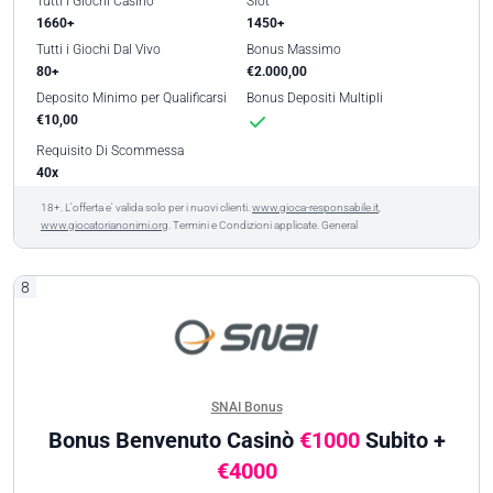
Tutti i Giochi Casino
Slot
1660+
1450+
Tutti i Giochi Dal Vivo
Bonus Massimo
80+
€2.000,00
Deposito Minimo per Qualificarsi
Bonus Depositi Multipli
€10,00
Requisito Di Scommessa
40x
18+. L'offerta e' valida solo per i nuovi clienti.
www.gioca-responsabile.it
,
www.giocatorianonimi.org
. Termini e Condizioni applicate. General
8
SNAI Bonus
Bonus Benvenuto Casinò
€1000
Subito +
€4000