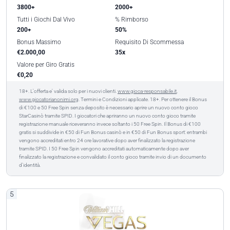
3800+
2000+
Tutti i Giochi Dal Vivo
% Rimborso
200+
50%
Bonus Massimo
Requisito Di Scommessa
€2.000,00
35x
Valore per Giro Gratis
€0,20
18+. L'offerta e' valida solo per i nuovi clienti.
www.gioca-responsabile.it
,
www.giocatorianonimi.org
. Termini e Condizioni applicate. 18+. Per ottenere il Bonus
di €100 e 50 Free Spin senza deposito è necessario aprire un nuovo conto gioco
StarCasinò tramite SPID. I giocatori che apriranno un nuovo conto gioco tramite
registrazione manuale riceveranno invece soltanto i 50 Free Spin. Il Bonus di €100
gratis si suddivide in €50 di Fun Bonus casinò e in €50 di Fun Bonus sport: entrambi
vengono accreditati entro 24 ore lavorative dopo aver finalizzato la registrazione
tramite SPID. I 50 Free Spin vengono accreditati automaticamente dopo aver
finalizzato la registrazione e convalidato il conto gioco tramite invio di un documento
d'identità.
5