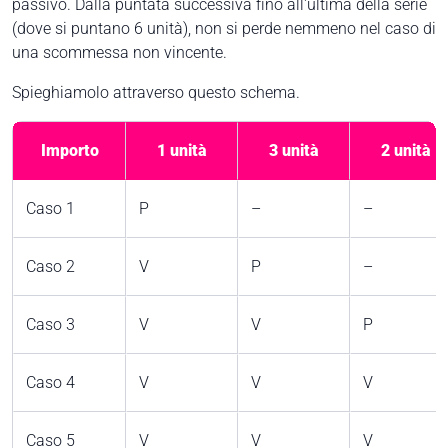
passivo. Dalla puntata successiva fino all'ultima della serie
(dove si puntano 6 unità), non si perde nemmeno nel caso di
una scommessa non vincente.
Spieghiamolo attraverso questo schema.
Importo
1 unità
3 unità
2 unità
Caso 1
P
–
–
Caso 2
V
P
–
Caso 3
V
V
P
Caso 4
V
V
V
Caso 5
V
V
V