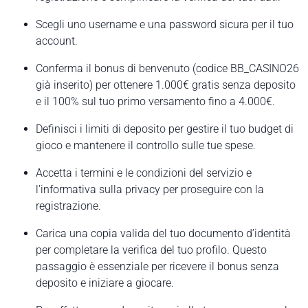
Scegli uno username e una password sicura per il tuo
account.
Conferma il bonus di benvenuto (codice BB_CASINO26
già inserito) per ottenere 1.000€ gratis senza deposito
e il 100% sul tuo primo versamento fino a 4.000€.
Definisci i limiti di deposito per gestire il tuo budget di
gioco e mantenere il controllo sulle tue spese.
Accetta i termini e le condizioni del servizio e
l'informativa sulla privacy per proseguire con la
registrazione.
Carica una copia valida del tuo documento d’identità
per completare la verifica del tuo profilo. Questo
passaggio è essenziale per ricevere il bonus senza
deposito e iniziare a giocare.