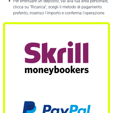
Per effettuare un deposito, vai alla tua area personale,
clicca su "Ricarica", scegli il metodo di pagamento
preferito, inserisci l'importo e conferma l'operazione.