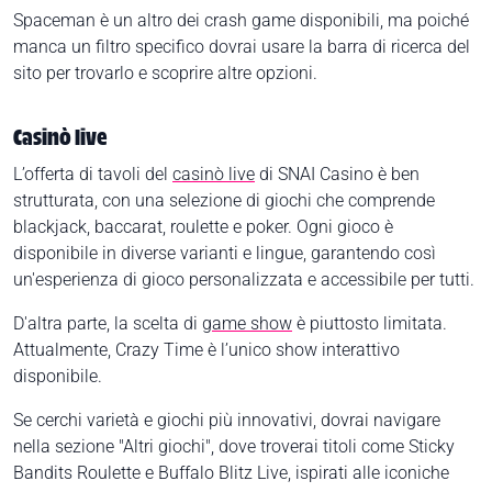
Spaceman è un altro dei crash game disponibili, ma poiché
manca un filtro specifico dovrai usare la barra di ricerca del
sito per trovarlo e scoprire altre opzioni.
Casinò live
L’offerta di tavoli del
casinò live
di SNAI Casino è ben
strutturata, con una selezione di giochi che comprende
blackjack, baccarat, roulette e poker. Ogni gioco è
disponibile in diverse varianti e lingue, garantendo così
un'esperienza di gioco personalizzata e accessibile per tutti.
D'altra parte, la scelta di
game show
è piuttosto limitata.
Attualmente, Crazy Time è l’unico show interattivo
disponibile.
Se cerchi varietà e giochi più innovativi, dovrai navigare
nella sezione "Altri giochi", dove troverai titoli come Sticky
Bandits Roulette e Buffalo Blitz Live, ispirati alle iconiche