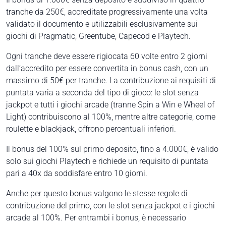
tranche da 250€, accreditate progressivamente una volta
validato il documento e utilizzabili esclusivamente sui
giochi di Pragmatic, Greentube, Capecod e Playtech.
Ogni tranche deve essere rigiocata 60 volte entro 2 giorni
dall’accredito per essere convertita in bonus cash, con un
massimo di 50€ per tranche. La contribuzione ai requisiti di
puntata varia a seconda del tipo di gioco: le slot senza
jackpot e tutti i giochi arcade (tranne Spin a Win e Wheel of
Light) contribuiscono al 100%, mentre altre categorie, come
roulette e blackjack, offrono percentuali inferiori.
Il bonus del 100% sul primo deposito, fino a 4.000€, è valido
solo sui giochi Playtech e richiede un requisito di puntata
pari a 40x da soddisfare entro 10 giorni.
Anche per questo bonus valgono le stesse regole di
contribuzione del primo, con le slot senza jackpot e i giochi
arcade al 100%. Per entrambi i bonus, è necessario