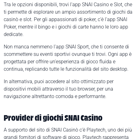
Tra le opzioni disponibili, trovi l'app SNAI Casino e Slot, che
ti permette di esplorare un ampio assortimento di giochi da
casinò e slot. Per gli appassionati di poker, c'è l'app SNAI
Poker, mentre il bingo e i giochi di carte hanno le loro app
dedicate.
Non manca nemmeno l'app SNAI Sport, che ti consente di
scommettere su eventi sportivi ovunque ti trovi. Ogni app è
progettata per offrire un'esperienza di gioco fluida e
continua, replicando tutte le funzionalità del sito desktop.
In alternativa, puoi accedere al sito ottimizzato per
dispositivi mobili attraverso il tuo browser, per una
navigazione altrettanto comoda e performante.
Provider di giochi SNAI Casino
A supporto del sito di SNAI Casinò c’è Playtech, uno dei più
grandi fornitori di software di gioco. Playtech rappresenta