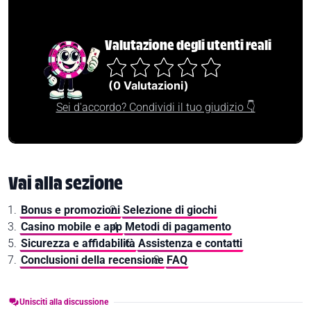
Valutazione degli utenti reali
(0 Valutazioni)
Sei d'accordo? Condividi il tuo giudizio 👇
Vai alla sezione
Bonus e promozioni
Selezione di giochi
Casino mobile e app
Metodi di pagamento
Sicurezza e affidabilità
Assistenza e contatti
Conclusioni della recensione
FAQ
Unisciti alla discussione