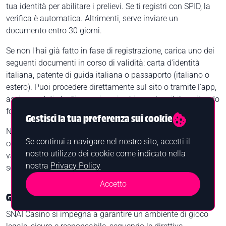
tua identità per abilitare i prelievi. Se ti registri con SPID, la
verifica è automatica. Altrimenti, serve inviare un
documento entro 30 giorni.
Se non l'hai già fatto in fase di registrazione, carica uno dei
seguenti documenti in corso di validità: carta d'identità
italiana, patente di guida italiana o passaporto (italiano o
estero). Puoi procedere direttamente sul sito o tramite l'app,
assicurandoti che l'immagine sia chiara e leggibile, evitando
fotocopie.
Gestisci la tua preferenza sui cookie
Nella sezione “I miei dati” della tua dashboard puoi
Se continui a navigare nel nostro sito, accetti il
controllare lo stato della verifica. Ricorda che il documento
nostro utilizzo dei cookie come indicato nella
va inviato entro 30 giorni dalla registrazione per evitare la
nostra
Privacy Policy
sospensione dell'account.
Accetto
Gioco responsabile
SNAI Casino si impegna a garantire un ambiente di gioco