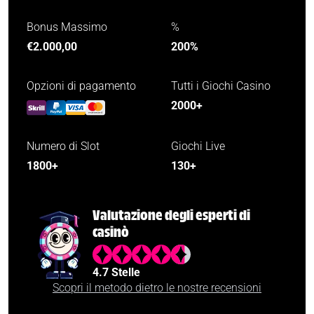
Bonus Massimo
%
€2.000,00
200%
Opzioni di pagamento
Tutti i Giochi Casino
2000+
Numero di Slot
Giochi Live
1800+
130+
Valutazione degli esperti di
casinò
4.7 Stelle
Scopri il metodo dietro le nostre recensioni