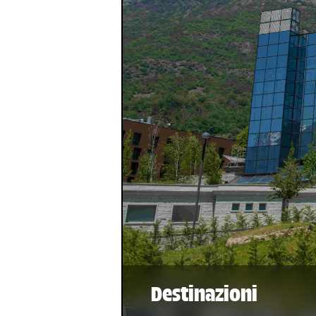
Destinazioni