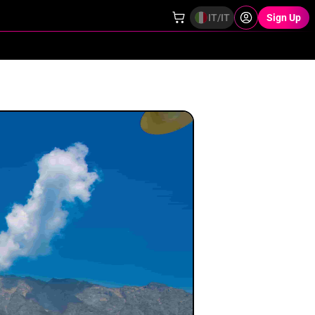
gliori Casinò
Casinò Che Pagano Subito
Casinò Live
Casinò Con
IT/IT
Sign Up