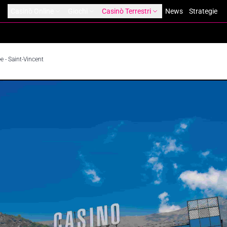
Casinò Online Casino Online
Mi
Casinò Online
Giochi
Casinò Terrestri
News
Strategie
e - Saint-Vincent