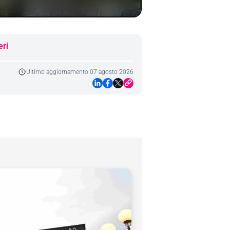
eri
Ultimo aggiornamento 07 agosto 2026