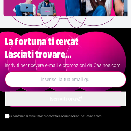
La fortuna ti cerca?
Lasciati trovare...
Iscriviti per ricevere e-mail e promozioni da Casinos.com
Iscriviti ora
Sì, confermo di avere 18 anni e accetto le comunicazioni da Casinos.com.