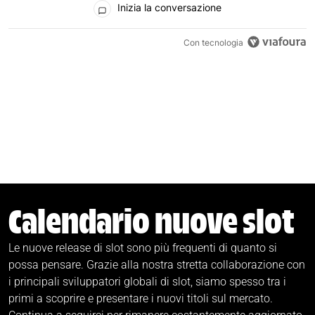
Inizia la conversazione
Con tecnologia
Calendario nuove slot
Le nuove release di slot sono più frequenti di quanto si
possa pensare. Grazie alla nostra stretta collaborazione con
i principali sviluppatori globali di slot, siamo spesso tra i
primi a scoprire e presentare i nuovi titoli sul mercato.