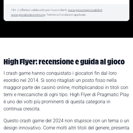
18+. L'offerta e' valida solo per i nuovi clienti.
www.gioca-responsabile.it
,
www.giocatorianonimi.org
. Termini e Condizioni applicate.
High Flyer: recensione e guida al gioco
I crash game hanno conquistato i giocatori fin dal loro
esordio nel 2014. Si sono ritagliati un posto fisso nella
maggior parte dei casinò online, moltiplicandosi in titoli con
temi e meccaniche di ogni tipo. High Flyer di Pragmatic Play
è uno dei volti più prominenti di questa categoria in
continua crescita.
Questo crash game del 2024 non stupisce con un tema o un
design innovativo. Come molti altri titoli del genere, presenta