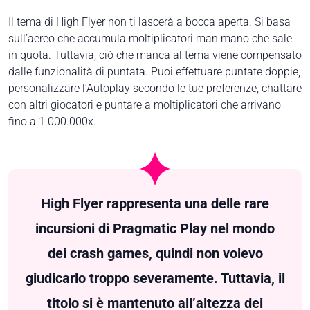
Il tema di High Flyer non ti lascerà a bocca aperta. Si basa
sull’aereo che accumula moltiplicatori man mano che sale
in quota. Tuttavia, ciò che manca al tema viene compensato
dalle funzionalità di puntata. Puoi effettuare puntate doppie,
personalizzare l’Autoplay secondo le tue preferenze, chattare
con altri giocatori e puntare a moltiplicatori che arrivano
fino a 1.000.000x.
High Flyer rappresenta una delle rare
incursioni di Pragmatic Play nel mondo
dei crash games, quindi non volevo
giudicarlo troppo severamente. Tuttavia, il
titolo si è mantenuto all’altezza dei