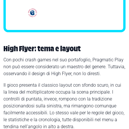
High Flyer: tema e layout
Con pochi crash games nel suo portafoglio, Pragmatic Play
non può essere considerato un maestro del genere. Tuttavia,
osservando il design di High Flyer, non lo diresti.
Il gioco presenta il classico layout con sfondo scuro, in cui
la linea del moltiplicatore occupa la scena principale. I
controlli di puntata, invece, rompono con la tradizione
posizionandosi sulla sinistra, ma rimangono comunque
facilmente accessibili. Lo stesso vale per le regole del gioco,
le statistiche e la cronologia, tutte disponibili nel menu a
tendina nell’angolo in alto a destra.