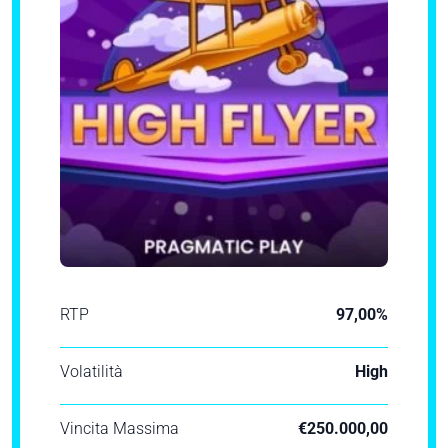
RTP
97,00%
Volatilità
High
Vincita Massima
€250.000,00