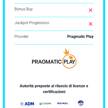
Bonus Buy
Jackpot Progressivo
Provider
Pragmatic Play
Autorità preposte al rilascio di licenze e
certificazioni