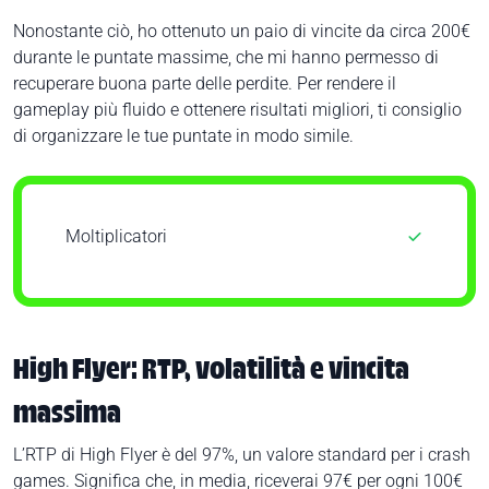
Nonostante ciò, ho ottenuto un paio di vincite da circa 200€
durante le puntate massime, che mi hanno permesso di
recuperare buona parte delle perdite. Per rendere il
gameplay più fluido e ottenere risultati migliori, ti consiglio
di organizzare le tue puntate in modo simile.
Moltiplicatori
High Flyer: RTP, volatilità e vincita
massima
L’RTP di High Flyer è del 97%, un valore standard per i crash
games. Significa che, in media, riceverai 97€ per ogni 100€