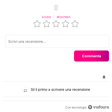
ACCEDI
|
REGISTRATI
Commenta
Sii il primo a scrivere una recensione
Con tecnologia