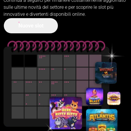
Continua a seguirci per rimanere costantemente aggiornato
sulle ultime novità del settore e per scoprire le slot più
innovative e divertenti disponibili online.
Nuove slot