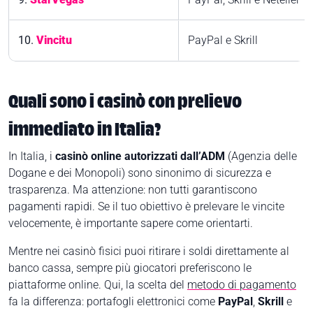
10.
Vincitu
PayPal e Skrill
Quali sono i casinò con prelievo
immediato in Italia?
In Italia, i
casinò online autorizzati dall’ADM
(Agenzia delle
Dogane e dei Monopoli) sono sinonimo di sicurezza e
trasparenza. Ma attenzione: non tutti garantiscono
pagamenti rapidi. Se il tuo obiettivo è prelevare le vincite
velocemente, è importante sapere come orientarti.
Mentre nei casinò fisici puoi ritirare i soldi direttamente al
banco cassa, sempre più giocatori preferiscono le
piattaforme online. Qui, la scelta del
metodo di pagamento
fa la differenza: portafogli elettronici come
PayPal
,
Skrill
e