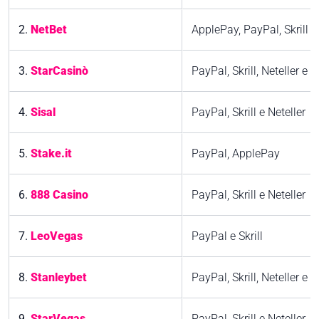
2.
NetBet
ApplePay, PayPal, Skrill 
3.
StarCasinò
PayPal, Skrill, Neteller e
4.
Sisal
PayPal, Skrill e Neteller
5.
Stake.it
PayPal, ApplePay
6.
888 Casino
PayPal, Skrill e Neteller
7.
LeoVegas
PayPal e Skrill
8.
Stanleybet
PayPal, Skrill, Neteller e 
9.
StarVegas
PayPal, Skrill e Neteller