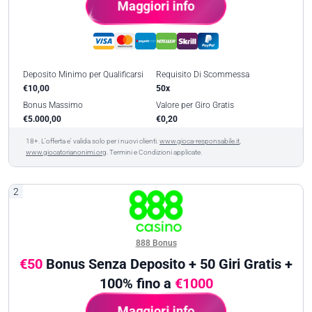
Maggiori info
Deposito Minimo per Qualificarsi
Requisito Di Scommessa
€10,00
50x
Bonus Massimo
Valore per Giro Gratis
€5.000,00
€0,20
18+. L'offerta e' valida solo per i nuovi clienti.
www.gioca-responsabile.it
,
www.giocatorianonimi.org
. Termini e Condizioni applicate.
2
888 Bonus
€50
Bonus Senza Deposito + 50 Giri Gratis +
100% fino a
€1000
Maggiori info