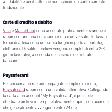
affidabilità e per il fatto che non richiede un conto corrente
tradizionale.
Carte di credito e debito
Visa
e
MasterCard
sono accettate praticamente ovunque e
rappresentano una soluzione sicura e universale. Tuttavia, i
tempi di attesa sono un po’ più lunghi rispetto ai portafogli
elettronici. Di solito i prelievi vengono completati entro 2-3
giorni lavorativi, a seconda del casinò e dell’istituto
bancario.
Paysafecard
Per chi cerca un metodo prepagato semplice e sicuro,
Paysafecard
rappresenta una valida alternativa. Collegando
la carta a un account “My Paysafecard”, è possibile
effettuare prelievi in tempi relativamente rapidi, con accrediti
che generalmente avvengono entro 24 ore