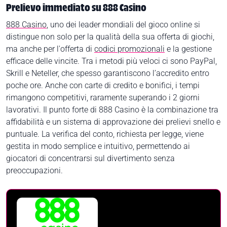
Prelievo immediato su 888 Casino
888 Casino
, uno dei leader mondiali del gioco online si
distingue non solo per la qualità della sua offerta di giochi,
ma anche per l'offerta di
codici promozionali
e la gestione
efficace delle vincite. Tra i metodi più veloci ci sono PayPal,
Skrill e Neteller, che spesso garantiscono l’accredito entro
poche ore. Anche con carte di credito e bonifici, i tempi
rimangono competitivi, raramente superando i 2 giorni
lavorativi. Il punto forte di 888 Casino è la combinazione tra
affidabilità e un sistema di approvazione dei prelievi snello e
puntuale. La verifica del conto, richiesta per legge, viene
gestita in modo semplice e intuitivo, permettendo ai
giocatori di concentrarsi sul divertimento senza
preoccupazioni.