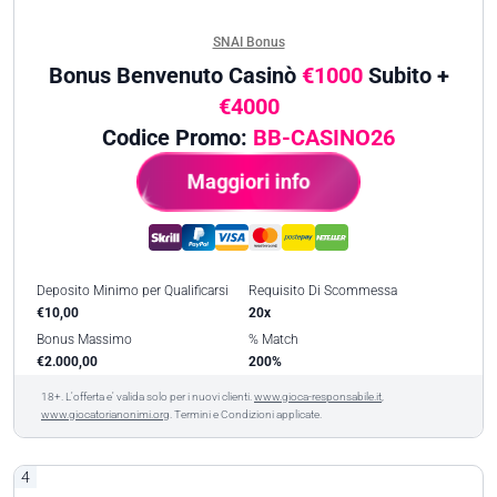
SNAI Bonus
Bonus Benvenuto Casinò
€1000
Subito +
€4000
Codice Promo:
BB-CASINO26
Maggiori info
Deposito Minimo per Qualificarsi
Requisito Di Scommessa
€10,00
20x
Bonus Massimo
% Match
€2.000,00
200%
18+. L'offerta e' valida solo per i nuovi clienti.
www.gioca-responsabile.it
,
www.giocatorianonimi.org
. Termini e Condizioni applicate.
4