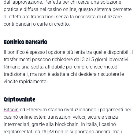
dall’approvazione. Perfetta per chi cerca una soluzione
pratica e diffusa nei casinò online, questo sistema permette
di effettuare transazioni senza la necessità di utilizzare
conti bancari o carte di credito.
Bonifico bancario
Il bonifico è spesso l’opzione più lenta tra quelle disponibili. I
trasferimenti possono richiedere dai 3 ai 5 giorni lavorativi.
Rimane una scelta affidabile per chi preferisce metodi
tradizionali, ma non è adatta a chi desidera riscuotere le
vincite rapidamente.
Criptovalute
Bitcoin
ed Ethereum stanno rivoluzionando i pagamenti nei
casinò online esteri: transazioni veloci, sicure e senza
intermediari, grazie alla blockchain. In Italia, i casinò
regolamentati dall’ADM non le supportano ancora, ma i