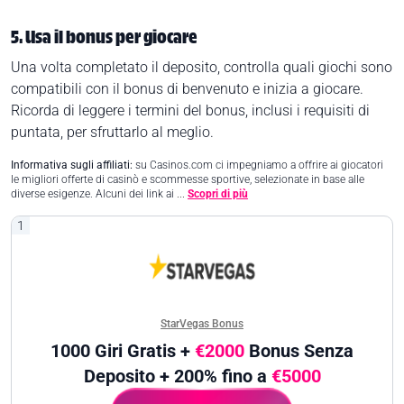
5. Usa il bonus per giocare
Una volta completato il deposito, controlla quali giochi sono
compatibili con il bonus di benvenuto e inizia a giocare.
Ricorda di leggere i termini del bonus, inclusi i requisiti di
puntata, per sfruttarlo al meglio.
Informativa sugli affiliati:
su Casinos.com ci impegniamo a offrire ai giocatori
le migliori offerte di casinò e scommesse sportive, selezionate in base alle
diverse esigenze. Alcuni dei link ai
...
Scopri di più
1
StarVegas Bonus
1000 Giri Gratis +
€2000
Bonus Senza
Deposito + 200% fino a
€5000