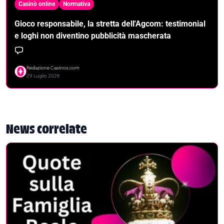
Casinò online
Normativa
Gioco responsabile, la stretta dell'Agcom: testimonial
e loghi non diventino pubblicità mascherata
Redazione Casinos.com
29 Luglio 2026
News correlate