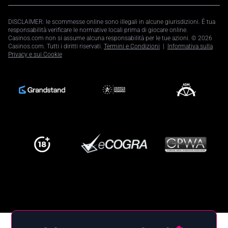
DISCLAIMER: le scommesse online sono illegali in alcune giurisdizioni. È tua
responsabilità verificare le normative locali prima di giocare online.
Casinos.com non si assume alcuna responsabilità per le tue azioni. © 2026
Casinos.com. Tutti i diritti riservati.
Termini e Condizioni
|
Informativa sulla
Privacy e sui Cookie