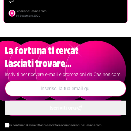
Redazione Casinos.com
14 Settembre 2020
La fortuna ti cerca?
Lasciati trovare...
Iscriviti per ricevere e-mail e promozioni da Casinos.com
Iscriviti ora
Sì, confermo di avere 18 anni e accetto le comunicazioni da Casinos.com.