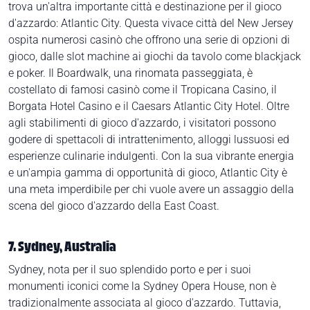
trova un'altra importante città e destinazione per il gioco
d'azzardo: Atlantic City. Questa vivace città del New Jersey
ospita numerosi casinò che offrono una serie di opzioni di
gioco, dalle slot machine ai giochi da tavolo come blackjack
e poker. Il Boardwalk, una rinomata passeggiata, è
costellato di famosi casinò come il Tropicana Casino, il
Borgata Hotel Casino e il Caesars Atlantic City Hotel. Oltre
agli stabilimenti di gioco d'azzardo, i visitatori possono
godere di spettacoli di intrattenimento, alloggi lussuosi ed
esperienze culinarie indulgenti. Con la sua vibrante energia
e un'ampia gamma di opportunità di gioco, Atlantic City è
una meta imperdibile per chi vuole avere un assaggio della
scena del gioco d'azzardo della East Coast.
7. Sydney, Australia
Sydney, nota per il suo splendido porto e per i suoi
monumenti iconici come la Sydney Opera House, non è
tradizionalmente associata al gioco d'azzardo. Tuttavia,