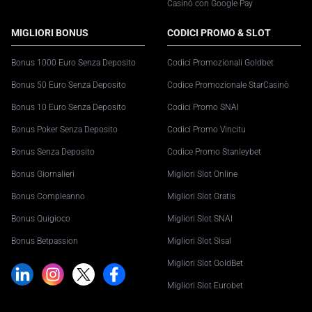
Casinò con Google Pay
MIGLIORI BONUS
CODICI PROMO & SLOT
Bonus 1000 Euro Senza Deposito
Codici Promozionali Goldbet
Bonus 50 Euro Senza Deposito
Codice Promozionale StarCasinò
Bonus 10 Euro Senza Deposito
Codici Promo SNAI
Bonus Poker Senza Deposito
Codici Promo Vincitu
Bonus Senza Deposito
Codice Promo Stanleybet
Bonus Giornalieri
Migliori Slot Online
Bonus Compleanno
Migliori Slot Gratis
Bonus Quigioco
Migliori Slot SNAI
Bonus Betpassion
Migliori Slot Sisal
Migliori Slot GoldBet
Migliori Slot Eurobet