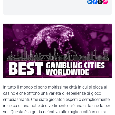
In tutto il mondo ci sono moltissime città in cui si gioca al
casino e che offrono una varietà di esperienze di gioco
entusiasmanti. Che siate giocatori esperti o semplicemente
in cerca di una notte di divertimento, c'è una città che fa per
voi. Questa è la guida definitiva alle migliori città in cui si