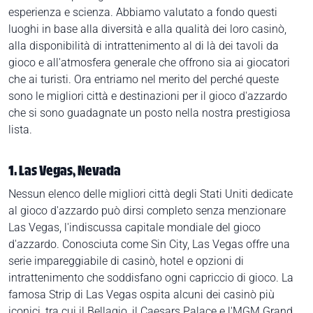
esperienza e scienza. Abbiamo valutato a fondo questi
luoghi in base alla diversità e alla qualità dei loro casinò,
alla disponibilità di intrattenimento al di là dei tavoli da
gioco e all'atmosfera generale che offrono sia ai giocatori
che ai turisti. Ora entriamo nel merito del perché queste
sono le migliori città e destinazioni per il gioco d'azzardo
che si sono guadagnate un posto nella nostra prestigiosa
lista.
1. Las Vegas, Nevada
Nessun elenco delle migliori città degli Stati Uniti dedicate
al gioco d'azzardo può dirsi completo senza menzionare
Las Vegas, l'indiscussa capitale mondiale del gioco
d'azzardo. Conosciuta come Sin City, Las Vegas offre una
serie impareggiabile di casinò, hotel e opzioni di
intrattenimento che soddisfano ogni capriccio di gioco. La
famosa Strip di Las Vegas ospita alcuni dei casinò più
iconici, tra cui il Bellagio, il Caesars Palace e l'MGM Grand.