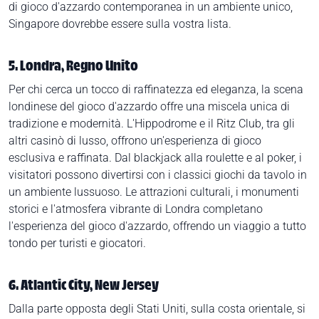
di gioco d'azzardo contemporanea in un ambiente unico,
Singapore dovrebbe essere sulla vostra lista.
5. Londra, Regno Unito
Per chi cerca un tocco di raffinatezza ed eleganza, la scena
londinese del gioco d'azzardo offre una miscela unica di
tradizione e modernità. L'Hippodrome e il Ritz Club, tra gli
altri casinò di lusso, offrono un'esperienza di gioco
esclusiva e raffinata. Dal blackjack alla roulette e al poker, i
visitatori possono divertirsi con i classici giochi da tavolo in
un ambiente lussuoso. Le attrazioni culturali, i monumenti
storici e l'atmosfera vibrante di Londra completano
l'esperienza del gioco d'azzardo, offrendo un viaggio a tutto
tondo per turisti e giocatori.
6. Atlantic City, New Jersey
Dalla parte opposta degli Stati Uniti, sulla costa orientale, si