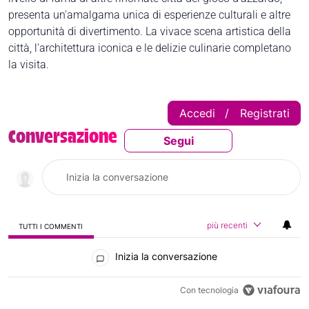
presenta un'amalgama unica di esperienze culturali e altre
opportunità di divertimento. La vivace scena artistica della
città, l'architettura iconica e le delizie culinarie completano
la visita.
Accedi
Registrati
|
Conversazione
Segui
Segui Questa Conversaz
più recenti
TUTTI I COMMENTI
Tutti i commenti
Inizia la conversazione
Con tecnologia