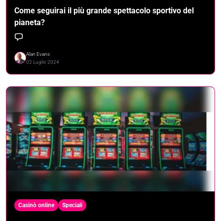
Come seguirai il più grande spettacolo sportivo del
pianeta?
Alan Evans
02 Luglio 2024
Casinò online
Speciali