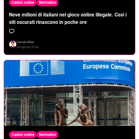
Casinò online
Normativa
Nove milioni di italiani nel gioco online illegale. Così i
siti oscurati rinascono in poche ore
Daniele Alfieri
03 Agosto 2026
Casinò online
Normativa