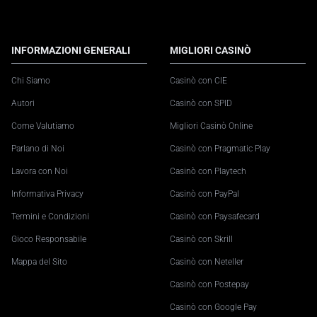
INFORMAZIONI GENERALI
MIGLIORI CASINÒ
Chi Siamo
Casinò con CIE
Autori
Casinò con SPID
Come Valutiamo
Migliori Casinò Online
Parlano di Noi
Casinò con Pragmatic Play
Lavora con Noi
Casinò con Playtech
Informativa Privacy
Casinò con PayPal
Termini e Condizioni
Casinò con Paysafecard
Gioco Responsabile
Casinò con Skrill
Mappa del Sito
Casinò con Neteller
Casinò con Postepay
Casinò con Google Pay