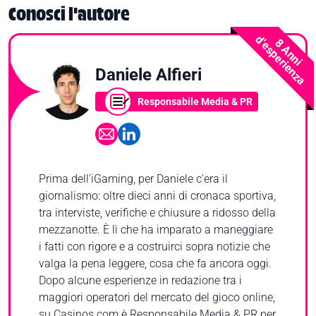
Conosci l'autore
d'esperienza
8 Anni
Daniele Alfieri
Responsabile Media & PR
Prima dell'iGaming, per Daniele c'era il
giornalismo: oltre dieci anni di cronaca sportiva,
tra interviste, verifiche e chiusure a ridosso della
mezzanotte. È lì che ha imparato a maneggiare
i fatti con rigore e a costruirci sopra notizie che
valga la pena leggere, cosa che fa ancora oggi.
Dopo alcune esperienze in redazione tra i
maggiori operatori del mercato del gioco online,
su Casinos.com è Responsabile Media & PR per