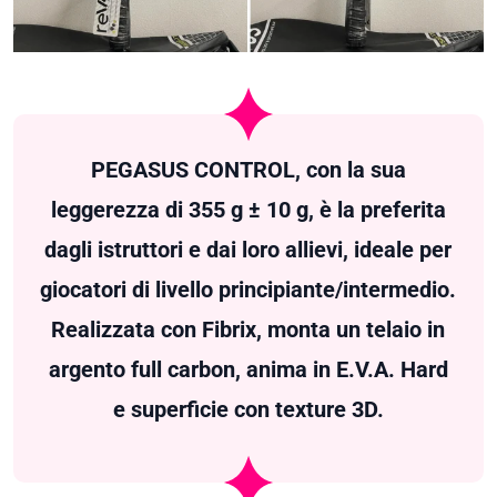
PEGASUS CONTROL, con la sua
leggerezza di 355 g ± 10 g, è la preferita
dagli istruttori e dai loro allievi, ideale per
giocatori di livello principiante/intermedio.
Realizzata con Fibrix, monta un telaio in
argento full carbon, anima in E.V.A. Hard
e superficie con texture 3D.