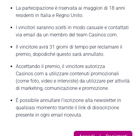
La partecipazione è riservata ai maggiori di 18 anni
residenti in Italia e Regno Unito.
I vincitori saranno scelti in modo casuale e contattati
via email da un membro del team Casinos.com.
Il vincitore avrà 31 giorni di tempo per reclamare il
premio, dopodiché questo sarà annullato.
Accettando il premio, il vincitore autorizza
Casinos.com a utilizzare contenuti promozionali
(come foto, video e interviste) da utilizzare per attività
di marketing, comunicazione e promozione.
È possibile annullare l’iscrizione alla newsletter in
qualsiasi momento tramite il link di disiscrizione
presente in ogni email ricevuta.