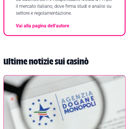
il mercato italiano, dove firma studi e analisi su
settore e regolamentazione.
Vai alla pagina dell'autore
Ultime notizie sui casinò