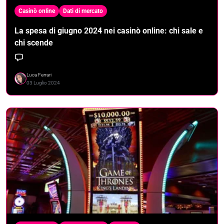
Casinò online
Dati di mercato
La spesa di giugno 2024 nei casinò online: chi sale e
chi scende
Luca Ferrari
03 Luglio 2024