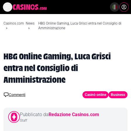
Casinò Online Casino Online
Mi
Casinos.com
News
HBG Online Gaming, Luca Grisci entra nel Consiglio di
»
»
Amministrazione
HBG Online Gaming, Luca Grisci
entra nel Consiglio di
Amministrazione
Commenti
Casinò online
Business
Pubblicato da
Redazione Casinos.com
Staff