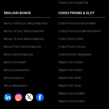
Casinò con Google Pay
MIGLIORI BONUS
CODICI PROMO & SLOT
Bonus 1000 Euro Senza Deposito
Codici Promozionali Goldbet
Bonus 50 Euro Senza Deposito
Codice Promozionale StarCasinò
Bonus 10 Euro Senza Deposito
Codici Promo SNAI
Bonus Poker Senza Deposito
Codici Promo Vincitu
Bonus Senza Deposito
Codice Promo Stanleybet
Bonus Giornalieri
Migliori Slot Online
Bonus Compleanno
Migliori Slot Gratis
Bonus Quigioco
Migliori Slot SNAI
Bonus Betpassion
Migliori Slot Sisal
Migliori Slot GoldBet
Migliori Slot Eurobet