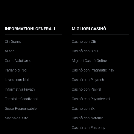
INFORMAZIONI GENERALI
MIGLIORI CASINÒ
Chi Siamo
Casinò con CIE
Autori
Casinò con SPID
Come Valutiamo
Migliori Casinò Online
Parlano di Noi
Casinò con Pragmatic Play
Lavora con Noi
Casinò con Playtech
Informativa Privacy
Casinò con PayPal
Termini e Condizioni
Casinò con Paysafecard
Gioco Responsabile
Casinò con Skrill
Mappa del Sito
Casinò con Neteller
Casinò con Postepay