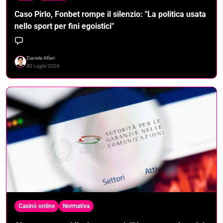
Caso Pirlo, Fonbet rompe il silenzio: "La politica usata
nello sport per fini egoistici"
Daniele Alfieri
30 Luglio 2026
Casinò online
Normativa