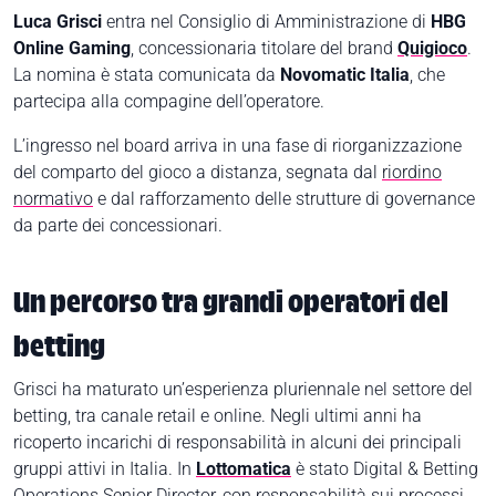
Luca Grisci
entra nel Consiglio di Amministrazione di
HBG
Online Gaming
, concessionaria titolare del brand
Quigioco
.
La nomina è stata comunicata da
Novomatic Italia
, che
partecipa alla compagine dell’operatore.
L’ingresso nel board arriva in una fase di riorganizzazione
del comparto del gioco a distanza, segnata dal
riordino
normativo
e dal rafforzamento delle strutture di governance
da parte dei concessionari.
Un percorso tra grandi operatori del
betting
Grisci ha maturato un’esperienza pluriennale nel settore del
betting, tra canale retail e online. Negli ultimi anni ha
ricoperto incarichi di responsabilità in alcuni dei principali
gruppi attivi in Italia. In
Lottomatica
è stato Digital & Betting
Operations Senior Director, con responsabilità sui processi