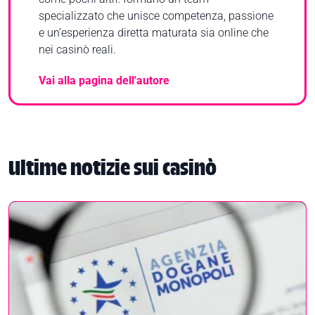
specializzato che unisce competenza, passione
e un’esperienza diretta maturata sia online che
nei casinò reali.
Vai alla pagina dell'autore
Ultime notizie sui casinò