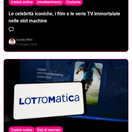
Casinò online
Intrattenimento
Costume
Le celebrità iconiche, i film e le serie TV immortalate
nelle slot machine
Daniele Alfieri
11 Giugno 2024
Casinò online
Dati di mercato