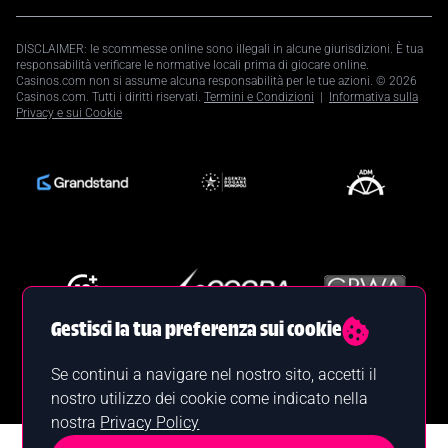
DISCLAIMER: le scommesse online sono illegali in alcune giurisdizioni. È tua
responsabilità verificare le normative locali prima di giocare online.
Casinos.com non si assume alcuna responsabilità per le tue azioni. © 2026
Casinos.com. Tutti i diritti riservati.
Termini e Condizioni
|
Informativa sulla
Privacy e sui Cookie
Gestisci la tua preferenza sui cookie
Se continui a navigare nel nostro sito, accetti il
nostro utilizzo dei cookie come indicato nella
nostra
Privacy Policy