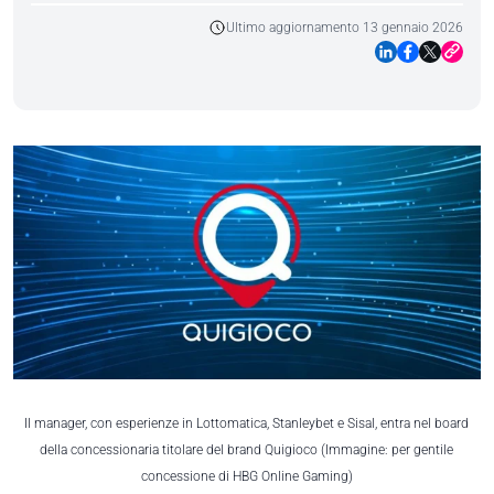
Ultimo aggiornamento 13 gennaio 2026
Il manager, con esperienze in Lottomatica, Stanleybet e Sisal, entra nel board
della concessionaria titolare del brand Quigioco (Immagine: per gentile
concessione di HBG Online Gaming)