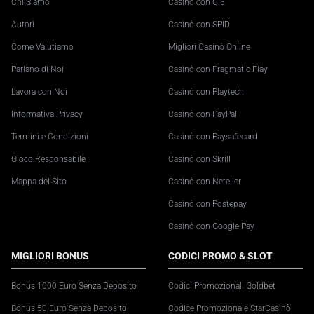
Chi Siamo
Casinò con CIE
Autori
Casinò con SPID
Come Valutiamo
Migliori Casinò Online
Parlano di Noi
Casinò con Pragmatic Play
Lavora con Noi
Casinò con Playtech
Informativa Privacy
Casinò con PayPal
Termini e Condizioni
Casinò con Paysafecard
Gioco Responsabile
Casinò con Skrill
Mappa del Sito
Casinò con Neteller
Casinò con Postepay
Casinò con Google Pay
MIGLIORI BONUS
CODICI PROMO & SLOT
Bonus 1000 Euro Senza Deposito
Codici Promozionali Goldbet
Bonus 50 Euro Senza Deposito
Codice Promozionale StarCasinò