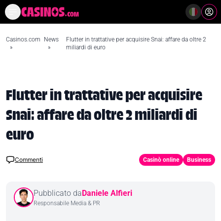
Casinò Online Casino Online
Mi
Casinos.com
News
Flutter in trattative per acquisire Snai: affare da oltre 2
»
»
miliardi di euro
Flutter in trattative per acquisire
Snai: affare da oltre 2 miliardi di
euro
Commenti
Casinò online
Business
Pubblicato da
Daniele Alfieri
Responsabile Media & PR