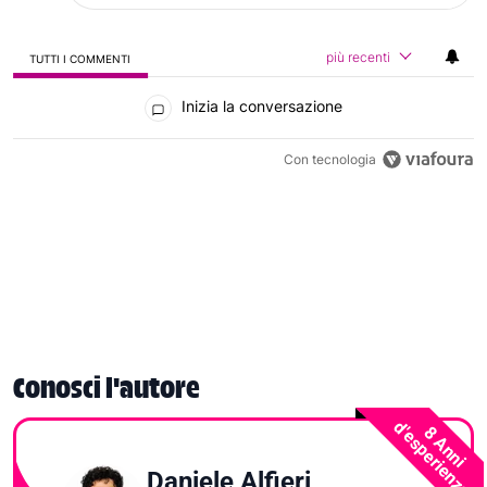
più recenti
TUTTI I COMMENTI
Tutti i commenti
Inizia la conversazione
Con tecnologia
Conosci l'autore
d'esperienza
8 Anni
Daniele Alfieri