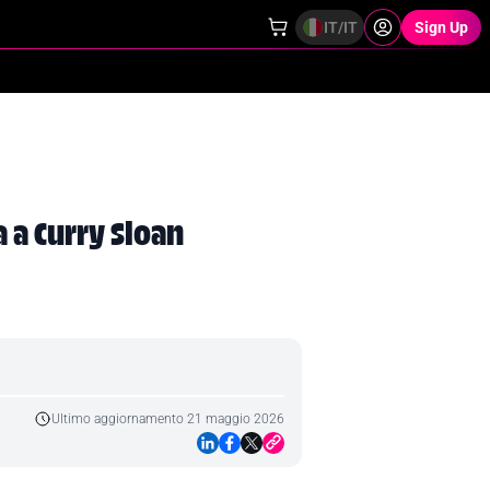
gliori Casinò
Casinò Che Pagano Subito
Casinò Live
Casinò Con
IT/IT
Sign Up
a a Curry Sloan
Ultimo aggiornamento 21 maggio 2026