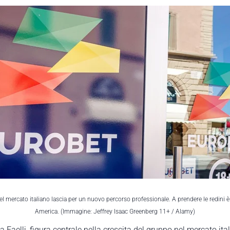
el mercato italiano lascia per un nuovo percorso professionale. A prendere le redini 
America. (Immagine: Jeffrey Isaac Greenberg 11+ / Alamy)
a Faelli, figura centrale nella crescita del gruppo nel mercato ital