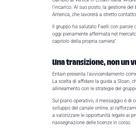
l'incarico. Al suo posto, la gestione de
America, che lavorerà a stretto contat
Il gruppo ha salutato Faelli con parole
oggi pienamente affermata nel mercato 
capitolo della propria carriera".
Una transizione, non un 
Entain presenta l'avvicendamento come un
La scelta di affidare la guida a Sloan, 
allineamento con le strategie del grup
Sul piano operativo, il messaggio è di co
sviluppo del canale online, al rafforza
a valorizzare le opportunità legate ai p
riassegnazione delle licenze in corso.