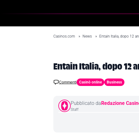
Casinos.com
»
News
»
Entain Italia, dopo 12 a
Entain Italia, dopo 12 a
Commenti
Casinò online
Business
Pubblicato da
Redazione Casi
Staff