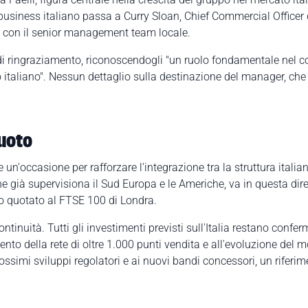
l business italiano passa a Curry Sloan, Chief Commercial Officer
to con il senior management team locale.
 di ringraziamento, riconoscendogli "un ruolo fondamentale nel co
italiano". Nessun dettaglio sulla destinazione del manager, che 
vuoto
'occasione per rafforzare l'integrazione tra la struttura italian
che già supervisiona il Sud Europa e le Americhe, va in questa d
po quotato al FTSE 100 di Londra.
ntinuità. Tutti gli investimenti previsti sull'Italia restano confer
mento della rete di oltre 1.000 punti vendita e all'evoluzione de
rossimi sviluppi regolatori e ai nuovi bandi concessori, un riferi