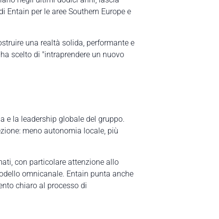
 di Entain per le aree Southern Europe e
struire una realtà solida, performante e
ha scelto di "intraprendere un nuovo
a e la leadership globale del gruppo.
irezione: meno autonomia locale, più
mati, con particolare attenzione allo
l modello omnicanale. Entain punta anche
mento chiaro al processo di