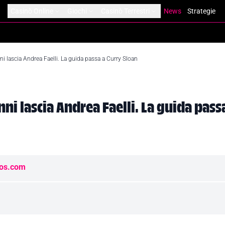
Casinò Online Casino Online
Mi
Casinò Online
Giochi
Casinò Terrestri
News
Strategie
nni lascia Andrea Faelli. La guida passa a Curry Sloan
nni lascia Andrea Faelli. La guida pass
nos.com