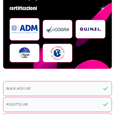
certificazioni
BLACKJACK LIVE
ROULETTE LIVE