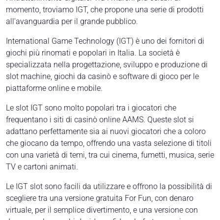
momento, troviamo IGT, che propone una serie di prodotti
all'avanguardia per il grande pubblico.
International Game Technology (IGT) è uno dei fornitori di
giochi più rinomati e popolari in Italia. La società è
specializzata nella progettazione, sviluppo e produzione di
slot machine, giochi da casinò e software di gioco per le
piattaforme online e mobile.
Le slot IGT sono molto popolari tra i giocatori che
frequentano i siti di casinò online AAMS. Queste slot si
adattano perfettamente sia ai nuovi giocatori che a coloro
che giocano da tempo, offrendo una vasta selezione di titoli
con una varietà di temi, tra cui cinema, fumetti, musica, serie
TV e cartoni animati.
Le IGT slot sono facili da utilizzare e offrono la possibilità di
scegliere tra una versione gratuita For Fun, con denaro
virtuale, per il semplice divertimento, e una versione con