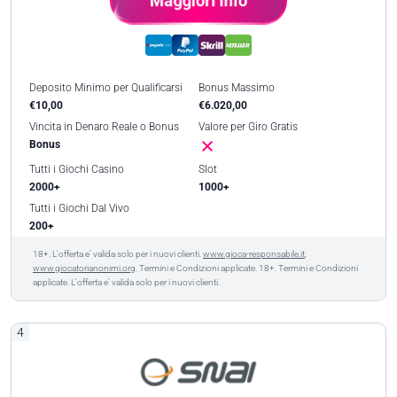
Maggiori info
Deposito Minimo per Qualificarsi
Bonus Massimo
€10,00
€6.020,00
Vincita in Denaro Reale o Bonus
Valore per Giro Gratis
Bonus
Tutti i Giochi Casino
Slot
2000+
1000+
Tutti i Giochi Dal Vivo
200+
18+. L'offerta e' valida solo per i nuovi clienti.
www.gioca-responsabile.it
,
www.giocatorianonimi.org
. Termini e Condizioni applicate. 18+. Termini e Condizioni
applicate. L'offerta e' valida solo per i nuovi clienti.
4