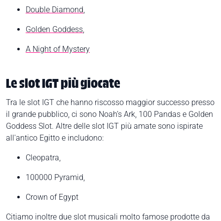
Double Diamond
,
Golden Goddess
,
A Night of Mystery
Le slot IGT più giocate
Tra le slot IGT che hanno riscosso maggior successo presso
il grande pubblico, ci sono Noah’s Ark, 100 Pandas e Golden
Goddess Slot. Altre delle slot IGT più amate sono ispirate
all'antico Egitto e includono:
Cleopatra,
100000 Pyramid,
Crown of Egypt
Citiamo inoltre due slot musicali molto famose prodotte da