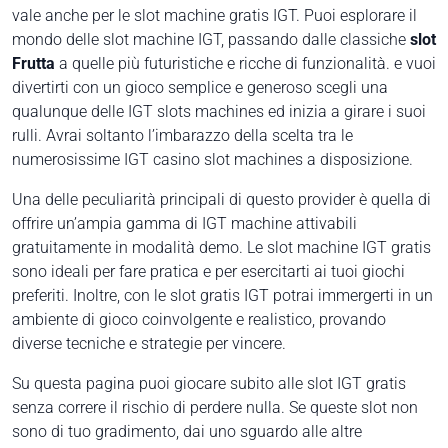
vale anche per le slot machine gratis IGT. Puoi esplorare il
mondo delle slot machine IGT, passando dalle classiche
slot
Frutta
a quelle più futuristiche e ricche di funzionalità. e vuoi
divertirti con un gioco semplice e generoso scegli una
qualunque delle IGT slots machines ed inizia a girare i suoi
rulli. Avrai soltanto l’imbarazzo della scelta tra le
numerosissime IGT casino slot machines a disposizione.
Una delle peculiarità principali di questo provider è quella di
offrire un’ampia gamma di IGT machine attivabili
gratuitamente in modalità demo. Le slot machine IGT gratis
sono ideali per fare pratica e per esercitarti ai tuoi giochi
preferiti. Inoltre, con le slot gratis IGT potrai immergerti in un
ambiente di gioco coinvolgente e realistico, provando
diverse tecniche e strategie per vincere.
Su questa pagina puoi giocare subito alle slot IGT gratis
senza correre il rischio di perdere nulla. Se queste slot non
sono di tuo gradimento, dai uno sguardo alle altre