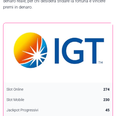
denaro reale, per chi desidera sfidare la fortuna e vincere
premi in denaro.
Slot Online
274
Slot Mobile
230
Jackpot Progressivi
45