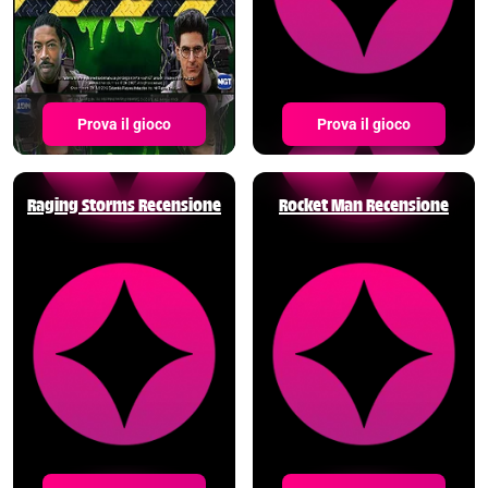
Prova il gioco
Prova il gioco
Raging Storms Recensione
Rocket Man Recensione