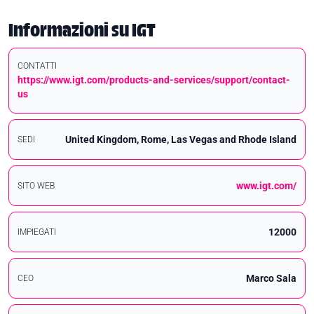
Informazioni su IGT
CONTATTI
https://www.igt.com/products-and-services/support/contact-
us
United Kingdom, Rome, Las Vegas and Rhode Island
SEDI
www.igt.com/
SITO WEB
12000
IMPIEGATI
Marco Sala
CEO