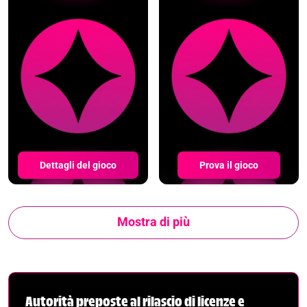
Dettagli del gioco
Prova il gioco
Mostra di più
Autorità preposte al rilascio di licenze e