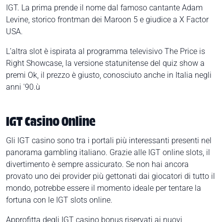
IGT. La prima prende il nome dal famoso cantante Adam
Levine, storico frontman dei Maroon 5 e giudice a X Factor
USA.
L’altra slot è ispirata al programma televisivo The Price is
Right Showcase, la versione statunitense del quiz show a
premi Ok, il prezzo è giusto, conosciuto anche in Italia negli
anni '90.ù
IGT Casino Online
Gli IGT casino sono tra i portali più interessanti presenti nel
panorama gambling italiano. Grazie alle IGT online slots, il
divertimento è sempre assicurato. Se non hai ancora
provato uno dei provider più gettonati dai giocatori di tutto il
mondo, potrebbe essere il momento ideale per tentare la
fortuna con le IGT slots online.
Approfitta degli IGT casino bonus riservati ai nuovi