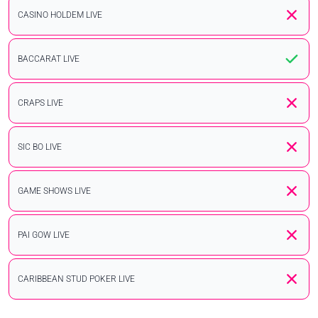
CASINO HOLDEM LIVE
BACCARAT LIVE
CRAPS LIVE
SIC BO LIVE
GAME SHOWS LIVE
PAI GOW LIVE
CARIBBEAN STUD POKER LIVE