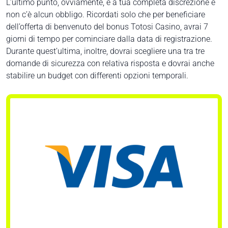
L’ultimo punto, ovviamente, è a tua completa discrezione e
non c’è alcun obbligo. Ricordati solo che per beneficiare
dell’offerta di benvenuto del bonus Totosi Casino, avrai 7
giorni di tempo per cominciare dalla data di registrazione.
Durante quest’ultima, inoltre, dovrai scegliere una tra tre
domande di sicurezza con relativa risposta e dovrai anche
stabilire un budget con differenti opzioni temporali.