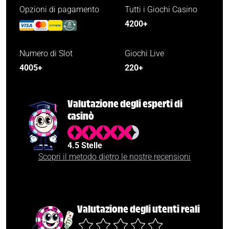
Opzioni di pagamento
Tutti i Giochi Casino
4200+
Numero di Slot
Giochi Live
4005+
220+
Valutazione degli esperti di
casinò
4.5 Stelle
Scopri il metodo dietro le nostre recensioni
Valutazione degli utenti reali