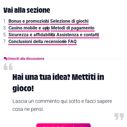
Vai alla sezione
Bonus e promozioni
Selezione di giochi
Casino mobile e app
Metodi di pagamento
Sicurezza e affidabilità
Assistenza e contatti
Conclusioni della recensione
FAQ
Unisciti alla discussione
Hai una tua idea? Mettiti in
gioco!
Lascia un commento qui sotto e facci sapere
cosa ne pensi.