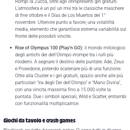
Rompi la Zucca, oltre agli onnipresenti giri gratuiti.
L’atmosfera è un po’ un mix tra le classiche maschere
di fine ottobre e il Días de Los Muertos del 1°
novembre. Ulteriore punto a favore, una volatilità
media, elemento che garantisce estrema variabilità sul
fronte delle possibili vincite.
Rise of Olympus 100 (Play’n GO):
il mondo mitologico
degli antichi dei dell’Olimpo irrompe tra i rulli più
moderni. A segnare il destino delle puntate: Ade, Zeus
e Poseidone, potendo scatenare più di una funzione.
Oltre alla Cluster e i giri gratuiti, spazio anche alle più
particolari “Ira degli Dei dell'Olimpo” e “Mano Divina”,
con una vincita massima fino a 15.000 volte la
puntata. Due i simboli speciali, Wild e Scatter, entrambi
con funzionalità moltiplicatrice.
Giochi da tavolo e crash games