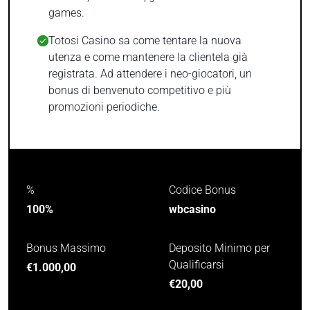
games.
Totosi Casino sa come tentare la nuova
utenza e come mantenere la clientela già
registrata. Ad attendere i neo-giocatori, un
bonus di benvenuto competitivo e più
promozioni periodiche.
%
Codice Bonus
100%
wbcasino
Bonus Massimo
Deposito Minimo per
Qualificarsi
€1.000,00
€20,00