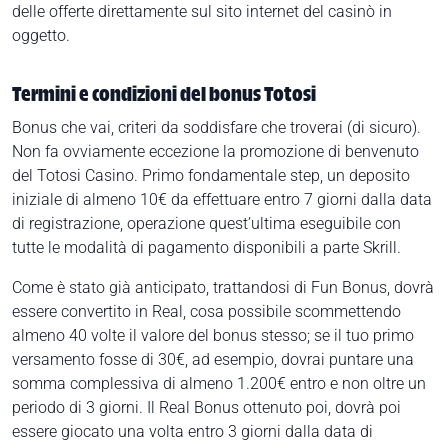
delle offerte direttamente sul sito internet del casinò in
oggetto.
Termini e condizioni del bonus Totosi
Bonus che vai, criteri da soddisfare che troverai (di sicuro).
Non fa ovviamente eccezione la promozione di benvenuto
del Totosi Casino. Primo fondamentale step, un deposito
iniziale di almeno 10€ da effettuare entro 7 giorni dalla data
di registrazione, operazione quest’ultima eseguibile con
tutte le modalità di pagamento disponibili a parte Skrill.
Come è stato già anticipato, trattandosi di Fun Bonus, dovrà
essere convertito in Real, cosa possibile scommettendo
almeno 40 volte il valore del bonus stesso; se il tuo primo
versamento fosse di 30€, ad esempio, dovrai puntare una
somma complessiva di almeno 1.200€ entro e non oltre un
periodo di 3 giorni. Il Real Bonus ottenuto poi, dovrà poi
essere giocato una volta entro 3 giorni dalla data di