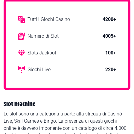
Tutti i Giochi Casino
4200+
Numero di Slot
4005+
Slots Jackpot
100+
Giochi Live
220+
Slot machine
Le slot sono una categoria a parte alla stregua di Casinò
Live, Skill Games e Bingo. La presenza di questi giochi
online è davvero imponente con un catalogo di circa 4.000