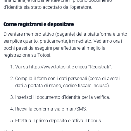
finanziaria, è fondamentale che il proprio documento
d’identità sia stato accettato dall’operatore.
Come registrarsi e depositare
Diventare membro attivo (pagante) della piattaforma è tanto
semplice quanto, praticamente, immediato. Vediamo ora i
pochi passi da eseguire per effettuare al meglio la
registrazione su Totosi.
Vai su https://www.totosi.it e clicca “Registrati”.
Compila il form con i dati personali (cerca di avere i
dati a portata di mano, codice fiscale incluso).
Inserisci il documento d’identità per la verifica.
Ricevi la conferma via e-mail/SMS.
Effettua il primo deposito e attiva il bonus.