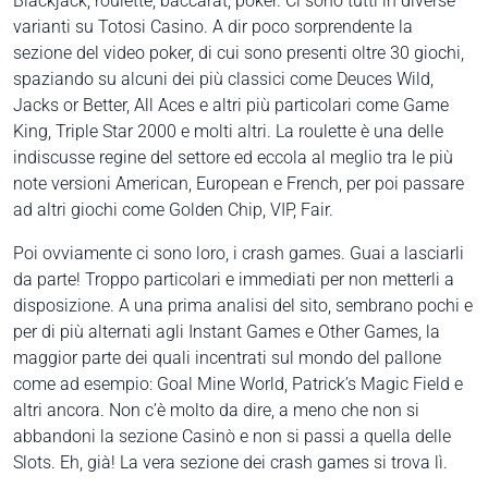
Blackjack, roulette, baccarat, poker. Ci sono tutti in diverse
varianti su Totosi Casino. A dir poco sorprendente la
sezione del video poker, di cui sono presenti oltre 30 giochi,
spaziando su alcuni dei più classici come Deuces Wild,
Jacks or Better, All Aces e altri più particolari come Game
King, Triple Star 2000 e molti altri. La roulette è una delle
indiscusse regine del settore ed eccola al meglio tra le più
note versioni American, European e French, per poi passare
ad altri giochi come Golden Chip, VIP, Fair.
Poi ovviamente ci sono loro, i crash games. Guai a lasciarli
da parte! Troppo particolari e immediati per non metterli a
disposizione. A una prima analisi del sito, sembrano pochi e
per di più alternati agli Instant Games e Other Games, la
maggior parte dei quali incentrati sul mondo del pallone
come ad esempio: Goal Mine World, Patrick’s Magic Field e
altri ancora. Non c’è molto da dire, a meno che non si
abbandoni la sezione Casinò e non si passi a quella delle
Slots. Eh, già! La vera sezione dei crash games si trova lì.