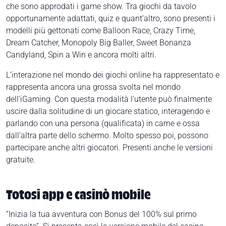
che sono approdati i game show. Tra giochi da tavolo
opportunamente adattati, quiz e quant’altro, sono presenti i
modelli più gettonati come Balloon Race, Crazy Time,
Dream Catcher, Monopoly Big Baller, Sweet Bonanza
Candyland, Spin a Win e ancora molti altri.
L’interazione nel mondo dei giochi online ha rappresentato e
rappresenta ancora una grossa svolta nel mondo
dell’iGaming. Con questa modalità l’utente può finalmente
uscire dalla solitudine di un giocare statico, interagendo e
parlando con una persona (qualificata) in carne e ossa
dall’altra parte dello schermo. Molto spesso poi, possono
partecipare anche altri giocatori. Presenti anche le versioni
gratuite.
Totosi app e casinò mobile
“Inizia la tua avventura con Bonus del 100% sul primo