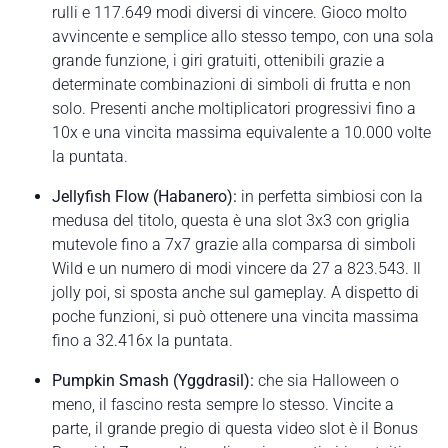
rulli e 117.649 modi diversi di vincere. Gioco molto
avvincente e semplice allo stesso tempo, con una sola
grande funzione, i giri gratuiti, ottenibili grazie a
determinate combinazioni di simboli di frutta e non
solo. Presenti anche moltiplicatori progressivi fino a
10x e una vincita massima equivalente a 10.000 volte
la puntata.
Jellyfish Flow (Habanero):
in perfetta simbiosi con la
medusa del titolo, questa è una slot 3x3 con griglia
mutevole fino a 7x7 grazie alla comparsa di simboli
Wild e un numero di modi vincere da 27 a 823.543. Il
jolly poi, si sposta anche sul gameplay. A dispetto di
poche funzioni, si può ottenere una vincita massima
fino a 32.416x la puntata.
Pumpkin Smash
(Yggdrasil):
che sia Halloween o
meno, il fascino resta sempre lo stesso. Vincite a
parte, il grande pregio di questa video slot è il Bonus