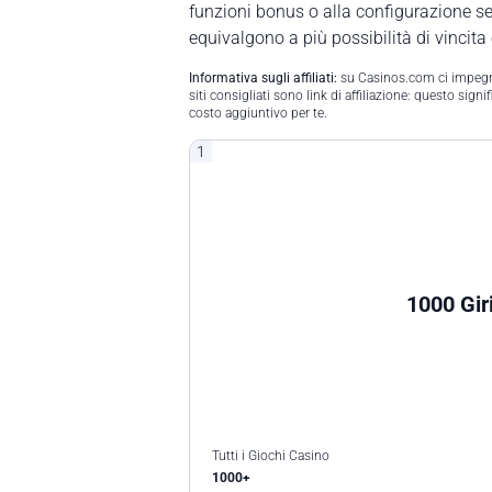
funzioni bonus o alla configurazione se
equivalgono a più possibilità di vincit
Informativa sugli affiliati:
su Casinos.com ci impegniam
siti consigliati sono link di affiliazione: questo sig
costo aggiuntivo per te.
1
1000 Gir
Tutti i Giochi Casino
1000+