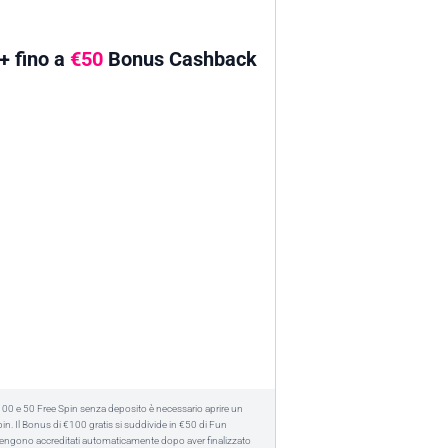
+ fino a
€50
Bonus Cashback
 €100 e 50 Free Spin senza deposito è necessario aprire un
n. Il Bonus di €100 gratis si suddivide in €50 di Fun
n vengono accreditati automaticamente dopo aver finalizzato