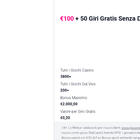
€100
+ 50 Giri Gratis Senza 
Tutti i Giochi Casino
3800+
Tutti i Giochi Dal Vivo
200+
Bonus Massimo
€2.000,00
Valore per Giro Gratis
€0,20
18+. L'offerta e' valida solo per i nuovi clienti.
www.gioca-re
nuovo conto gioco StarCasinò tramite SPID. I giocatori che
Bonus casinò e in €50 di Fun Bonus sport: entrambi vengono