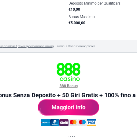
Deposito Minimo per Qualificarsi
€10,00
Bonus Massimo
€5.000,00
sponsabile.it
,
www.giocatorianonimi.org
. Termini e Condizioni applicate.
888 Bonus
nus Senza Deposito + 50 Giri Gratis + 100% fino 
Maggiori info