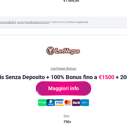
€1.000,00
sponsabile.it
,
www.giocatorianonimi.org
. Termini e Condizioni applicate.
LeoVegas Bonus
tis Senza Deposito + 100% Bonus fino a
€1500
+ 200
Maggiori info
Slot
750+