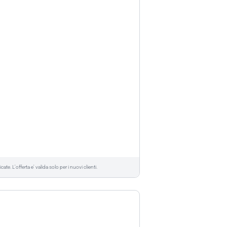
e. L'offerta e' valida solo per i nuovi clienti.