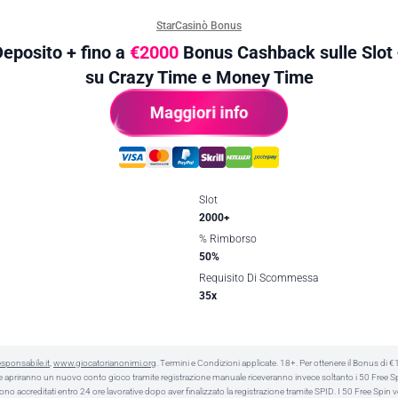
StarCasinò Bonus
Deposito + fino a
€2000
Bonus Cashback sulle Slot 
su Crazy Time e Money Time
Maggiori info
Slot
2000+
% Rimborso
50%
Requisito Di Scommessa
35x
sponsabile.it
,
www.giocatorianonimi.org
. Termini e Condizioni applicate. 18+. Per ottenere il Bonus di
 apriranno un nuovo conto gioco tramite registrazione manuale riceveranno invece soltanto i 50 Free Spi
 accreditati entro 24 ore lavorative dopo aver finalizzato la registrazione tramite SPID. I 50 Free Spi