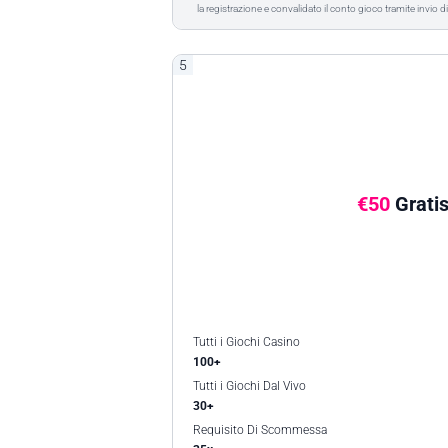
la registrazione e convalidato il conto gioco tramite invio 
5
€50
Gratis
Tutti i Giochi Casino
100+
Tutti i Giochi Dal Vivo
30+
Requisito Di Scommessa