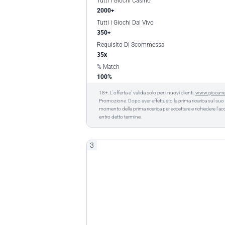
Tutti i Giochi Casino
2000+
Tutti i Giochi Dal Vivo
350+
Requisito Di Scommessa
35x
% Match
100%
18+. L'offerta e' valida solo per i nuovi clienti.
www.gioca-re
Promozione. Dopo aver effettuato la prima ricarica sul suo c
momento della prima ricarica per accettare e richiedere l’ac
entro detto termine.
3