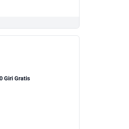
 Giri Gratis