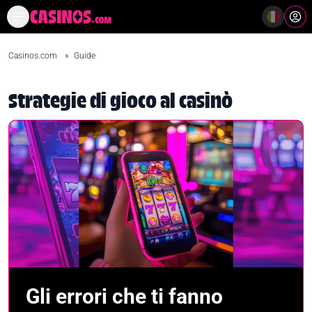
Casinò Online Casino Online
Mi
Casinos.com
»
Guide
Strategie di gioco al casinò
Gli errori che ti fanno