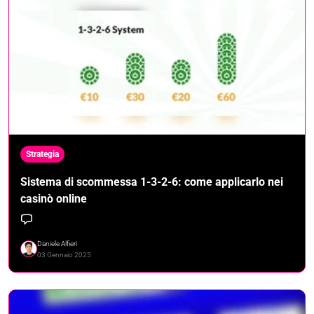
Strategia
Sistema di scommessa 1-3-2-6: come applicarlo nei
casinò online
Daniele Alfieri
03 Gennaio 2025