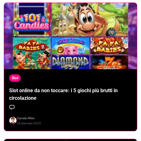
Slot
Slot online da non toccare: i 5 giochi più brutti in
circolazione
Daniele Alfieri
23 Gennaio 2025