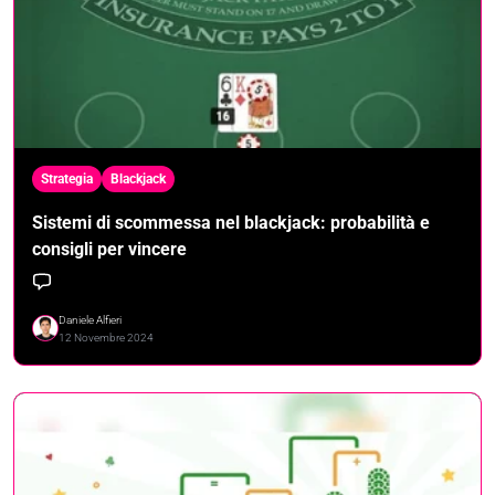
Strategia
Blackjack
Sistemi di scommessa nel blackjack: probabilità e
consigli per vincere
Daniele Alfieri
12 Novembre 2024