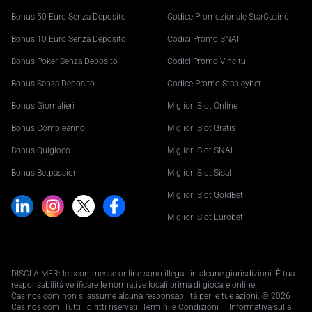
Bonus 50 Euro Senza Deposito
Codice Promozionale StarCasinò
Bonus 10 Euro Senza Deposito
Codici Promo SNAI
Bonus Poker Senza Deposito
Codici Promo Vincitu
Bonus Senza Deposito
Codice Promo Stanleybet
Bonus Giornalieri
Migliori Slot Online
Bonus Compleanno
Migliori Slot Gratis
Bonus Quigioco
Migliori Slot SNAI
Bonus Betpassion
Migliori Slot Sisal
Migliori Slot GoldBet
Migliori Slot Eurobet
DISCLAIMER: le scommesse online sono illegali in alcune giurisdizioni. È tua
responsabilità verificare le normative locali prima di giocare online.
Casinos.com non si assume alcuna responsabilità per le tue azioni. © 2026
Casinos.com. Tutti i diritti riservati.
Termini e Condizioni
|
Informativa sulla