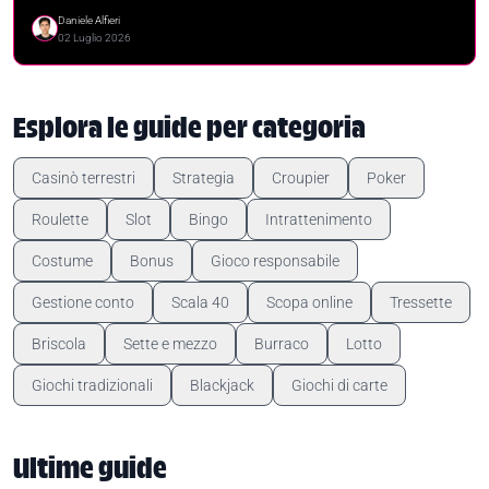
Daniele Alfieri
02 Luglio 2026
Esplora le guide per categoria
Casinò terrestri
Strategia
Croupier
Poker
Roulette
Slot
Bingo
Intrattenimento
Costume
Bonus
Gioco responsabile
Gestione conto
Scala 40
Scopa online
Tressette
Briscola
Sette e mezzo
Burraco
Lotto
Giochi tradizionali
Blackjack
Giochi di carte
Ultime guide