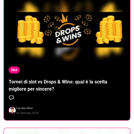
Slot
Tornei di slot vs Drops & Wins: qual è la scelta
migliore per vincere?
Daniele Alfieri
10 Gennaio 2025