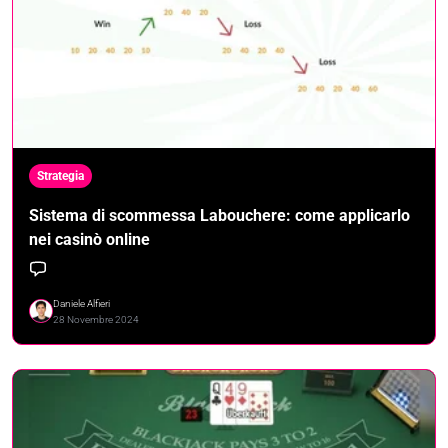
Strategia
Sistema di scommessa Labouchere: come applicarlo
nei casinò online
Daniele Alfieri
28 Novembre 2024