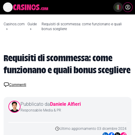
Casinò Online Casino Online
Mi
Casinos.com
Guide
Requisiti di scommessa: come funzionano e quali
»
»
bonus scegliere
Requisiti di scommessa: come
funzionano e quali bonus scegliere
Commenti
Pubblicato da
Daniele Alfieri
Responsabile Media & PR
Ultimo aggiornamento 03 dicembre 2024