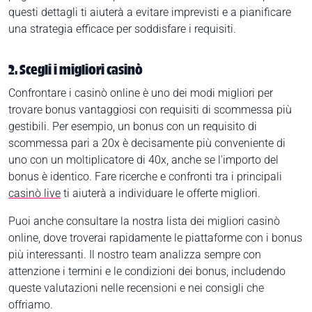
questi dettagli ti aiuterà a evitare imprevisti e a pianificare
una strategia efficace per soddisfare i requisiti.
2. Scegli i migliori casinò
Confrontare i casinò online è uno dei modi migliori per
trovare bonus vantaggiosi con requisiti di scommessa più
gestibili. Per esempio, un bonus con un requisito di
scommessa pari a 20x è decisamente più conveniente di
uno con un moltiplicatore di 40x, anche se l'importo del
bonus è identico. Fare ricerche e confronti tra i principali
casinò live
ti aiuterà a individuare le offerte migliori.
Puoi anche consultare la nostra lista dei migliori casinò
online, dove troverai rapidamente le piattaforme con i bonus
più interessanti. Il nostro team analizza sempre con
attenzione i termini e le condizioni dei bonus, includendo
queste valutazioni nelle recensioni e nei consigli che
offriamo.