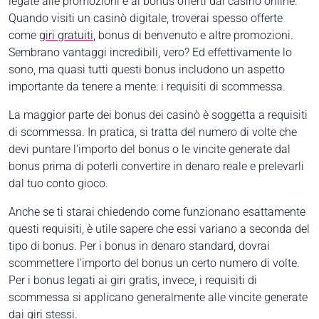
legate alle promozioni e ai bonus offerti dai casinò online.
Quando visiti un casinò digitale, troverai spesso offerte
come
giri gratuiti
, bonus di benvenuto e altre promozioni.
Sembrano vantaggi incredibili, vero? Ed effettivamente lo
sono, ma quasi tutti questi bonus includono un aspetto
importante da tenere a mente: i requisiti di scommessa.
La maggior parte dei bonus dei casinò è soggetta a requisiti
di scommessa. In pratica, si tratta del numero di volte che
devi puntare l'importo del bonus o le vincite generate dal
bonus prima di poterli convertire in denaro reale e prelevarli
dal tuo conto gioco.
Anche se ti starai chiedendo come funzionano esattamente
questi requisiti, è utile sapere che essi variano a seconda del
tipo di bonus. Per i bonus in denaro standard, dovrai
scommettere l'importo del bonus un certo numero di volte.
Per i bonus legati ai giri gratis, invece, i requisiti di
scommessa si applicano generalmente alle vincite generate
dai giri stessi.