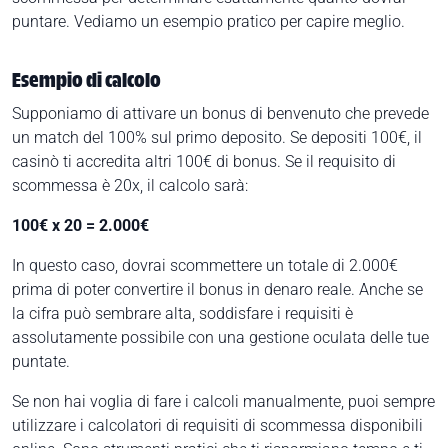
puntare. Vediamo un esempio pratico per capire meglio.
Esempio di calcolo
Supponiamo di attivare un bonus di benvenuto che prevede
un match del 100% sul primo deposito. Se depositi 100€, il
casinò ti accredita altri 100€ di bonus. Se il requisito di
scommessa è 20x, il calcolo sarà:
100€ x 20 = 2.000€
In questo caso, dovrai scommettere un totale di 2.000€
prima di poter convertire il bonus in denaro reale. Anche se
la cifra può sembrare alta, soddisfare i requisiti è
assolutamente possibile con una gestione oculata delle tue
puntate.
Se non hai voglia di fare i calcoli manualmente, puoi sempre
utilizzare i calcolatori di requisiti di scommessa disponibili