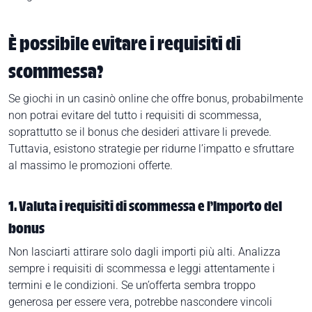
È possibile evitare i requisiti di
scommessa?
Se giochi in un casinò online che offre bonus, probabilmente
non potrai evitare del tutto i requisiti di scommessa,
soprattutto se il bonus che desideri attivare li prevede.
Tuttavia, esistono strategie per ridurne l’impatto e sfruttare
al massimo le promozioni offerte.
1. Valuta i requisiti di scommessa e l’Importo del
bonus
Non lasciarti attirare solo dagli importi più alti. Analizza
sempre i requisiti di scommessa e leggi attentamente i
termini e le condizioni. Se un’offerta sembra troppo
generosa per essere vera, potrebbe nascondere vincoli