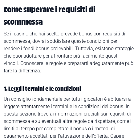
Come superare i requisiti di
scommessa
Se il casinò che hai scelto prevede bonus con requisiti di
scommessa, dovrai soddisfare queste condizioni per
rendere i fondi bonus prelevabili. Tuttavia, esistono strategie
che puoi adottare per affrontare più facilmente questi
vincoli. Conoscere le regole e prepararti adeguatamente può
fare la differenza.
1. Leggi i termini e le condizioni
Un consiglio fondamentale per tutti i giocatori è abituarsi a
leggere attentamente i termini e le condizioni dei bonus. In
questa sezione troverai informazioni cruciali sui requisiti di
scommessa e su eventuali altre regole da rispettare, come i
limiti di tempo per completare il bonus o i metodi di
pagamento accettati per l’attivazione dell’offerta. Capire