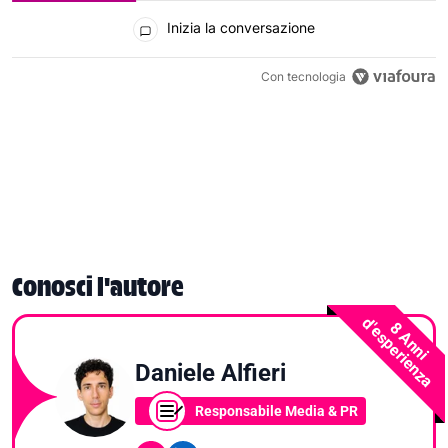
Tutti i commenti
Inizia la conversazione
Con tecnologia
Conosci l'autore
d'esperienza
8 Anni
Daniele Alfieri
Responsabile Media & PR