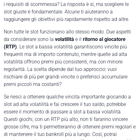
i requisiti di scommessa? La risposta è sì, ma scegliere le
slot giuste è fondamentale. Alcune ti aiuteranno a
raggiungere gli obiettivi più rapidamente rispetto ad altre.
Non tutte le slot funzionano allo stesso modo. Due aspetti
da considerare sono la
volatilità
e il
ritorno al giocatore
(RTP)
. Le slot a bassa volatilità garantiscono vincite più
frequenti ma di importo contenuto, mentre quelle ad alta
volatilità offrono premi più consistenti, ma con minore
regolarità. La scelta dipende dal tuo approccio: vuoi
rischiare di più per grandi vincite o preferisci accumulare
premi piccoli ma costanti?
Se riesci a ottenere qualche vincita importante giocando a
slot ad alta volatilità e fai crescere il tuo saldo, potrebbe
essere il momento di passare a slot a bassa volatilità.
Questi giochi, con un RTP più alto, non ti faranno vincere
grosse cifre, ma ti permetteranno di ottenere premi regolari e
di mantenere il tuo bankroll più a lungo. Così, potrai