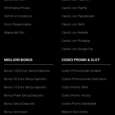
Informativa Privacy
Casinò con PayPal
Termini e Condizioni
Casinò con Paysafecard
Gioco Responsabile
Casinò con Skrill
Mappa del Sito
Casinò con Neteller
Casinò con Postepay
Casinò con Google Pay
MIGLIORI BONUS
CODICI PROMO & SLOT
Bonus 1000 Euro Senza Deposito
Codici Promozionali Goldbet
Bonus 50 Euro Senza Deposito
Codice Promozionale StarCasinò
Bonus 10 Euro Senza Deposito
Codici Promo SNAI
Bonus Poker Senza Deposito
Codici Promo Vincitu
Bonus Senza Deposito
Codice Promo Stanleybet
Bonus Giornalieri
Migliori Slot Online