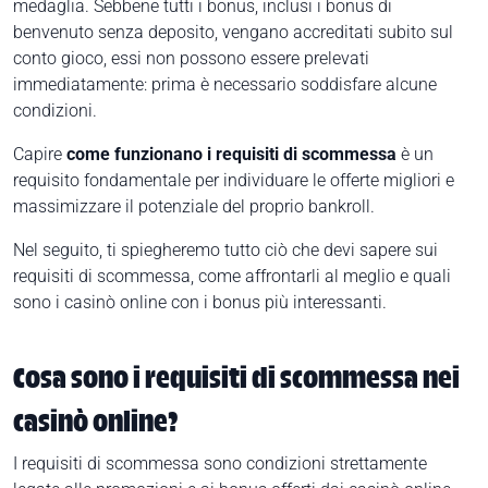
medaglia. Sebbene tutti i bonus, inclusi i bonus di
benvenuto senza deposito, vengano accreditati subito sul
conto gioco, essi non possono essere prelevati
immediatamente: prima è necessario soddisfare alcune
condizioni.
Capire
come funzionano i requisiti di scommessa
è un
requisito fondamentale per individuare le offerte migliori e
massimizzare il potenziale del proprio bankroll.
Nel seguito, ti spiegheremo tutto ciò che devi sapere sui
requisiti di scommessa, come affrontarli al meglio e quali
sono i casinò online con i bonus più interessanti.
Cosa sono i requisiti di scommessa nei
casinò online?
I requisiti di scommessa sono condizioni strettamente