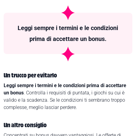
Leggi sempre i termini e le condizioni
prima di accettare un bonus.
Un trucco per evitarlo
Leggi sempre i termini e le condizioni prima di accettare
un bonus
. Controlla i requisiti di puntata, i giochi su cui è
valido e la scadenza. Se le condizioni ti sembrano troppo
complesse, meglio lasciar perdere.
Un altro consiglio
Concentrati su
bonus davvero vantaggiosi
. Le offerte di