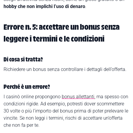
hobby che non implichi l’uso di denaro
.
Errore n. 5: accettare un bonus senza
leggere i termini e le condizioni
Di cosa si tratta?
Richiedere un bonus senza controllare i dettagli dell’offerta.
Perché è un errore?
I casinò online propongono
bonus allettanti
, ma spesso con
condizioni rigide. Ad esempio, potresti dover scommettere
30 volte o più l’importo del bonus prima di poter prelevare le
vincite. Se non leggi i termini, rischi di accettare un’offerta
che non fa per te.