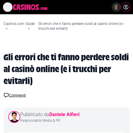
Casinò Online Casino Online
Mi
Casinos.com
Guide
Gli errori che ti fanno perdere soldi al casinò online (e i
»
»
trucchi per evitarli)
Gli errori che ti fanno perdere soldi
al casinò online (e i trucchi per
evitarli)
Commenti
Pubblicato da
Daniele Alfieri
Responsabile Media & PR