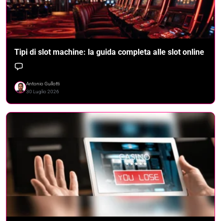
Tipi di slot machine: la guida completa alle slot online
Antonio Gullotti
30 Luglio 2026