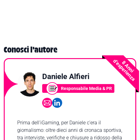
Conosci l'autore
d'esperienza
8 Anni
Daniele Alfieri
Responsabile Media & PR
Prima dell'iGaming, per Daniele c'era il
giornalismo: oltre dieci anni di cronaca sportiva,
tra interviste, verifiche e chiusure a ridosso della