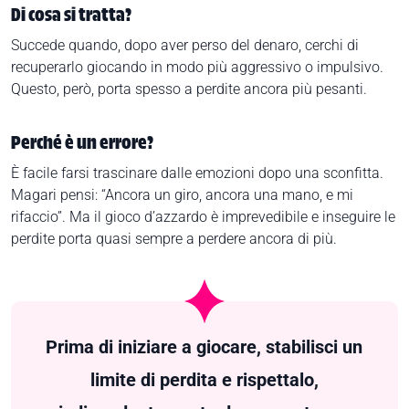
Di cosa si tratta?
Succede quando, dopo aver perso del denaro, cerchi di
recuperarlo giocando in modo più aggressivo o impulsivo.
Questo, però, porta spesso a perdite ancora più pesanti.
Perché è un errore?
È facile farsi trascinare dalle emozioni dopo una sconfitta.
Magari pensi:
“Ancora un giro, ancora una mano, e mi
rifaccio”
. Ma il gioco d’azzardo è imprevedibile e inseguire le
perdite porta quasi sempre a perdere ancora di più.
Prima di iniziare a giocare, stabilisci un
limite di perdita e rispettalo,