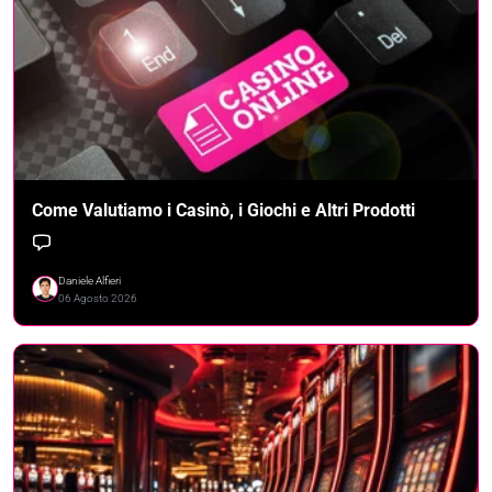
Come Valutiamo i Casinò, i Giochi e Altri Prodotti
Daniele Alfieri
06 Agosto 2026