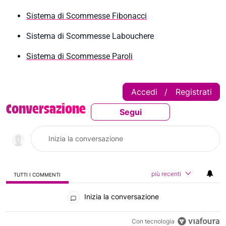
Sistema di Scommesse Fibonacci
Sistema di Scommesse Labouchere
Sistema di Scommesse Paroli
Accedi
Registrati
|
Conversazione
Segui
Segui Questa Conversaz
più recenti
TUTTI I COMMENTI
Tutti i commenti
Inizia la conversazione
Con tecnologia