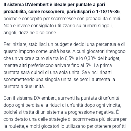
Il sistema D’Alembert è ideale per puntate a pari
probabilità, come rosso/nero, pari/dispari o 1-18/19-36
,
poiché è concepito per scommesse con probabilità simili.
Non è invece consigliato utilizzarlo su numeri singoli,
angoli, dozzine o colonne.
Per iniziare, stabilisci un budget e decidi una percentuale di
questo importo come unità base. Alcuni giocatori ritengono
che un valore sicuro sia tra lo 0,5% e lo 0,33% del budget,
mentre altri preferiscono arrivare fino al 5%. La prima
puntata sarà quindi di una sola unità. Se vinci, riparti
scommettendo una singola unità; se perdi, aumenta la
puntata a due unità.
Con il sistema D’Alembert, aumenti la puntata di un’unità
dopo ogni perdita e la riduci di un’unità dopo ogni vincita,
poiché si tratta di un sistema a progressione negativa. È
considerato una delle strategie di scommessa più sicure per
la roulette, e molti giocatori lo utilizzano per ottenere profitti