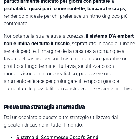
particolarmente indicato per giochi con puntate a
probabilità quasi pari, come roulette, baccarat e craps
,
rendendolo ideale per chi preferisce un ritmo di gioco più
controllato.
Nonostante la sua relativa sicurezza,
il sistema D’Alembert
non elimina del tutto il rischio
, soprattutto in caso di lunghe
serie di perdite. Il margine della casa resta comunque a
favore del casinò, per cui il sistema non può garantire un
profitto a lungo termine. Tuttavia, se utilizzato con
moderazione e in modo realistico, può essere uno
strumento efficace per prolungare il tempo di gioco e
aumentare le possibilità di concludere la sessione in attivo.
Prova una strategia alternativa
Dai un'occhiata a queste altre strategie utilizzate dai
giocatori di casinò in tutto il mondo:
Sistema di Scommesse Oscar's Grind