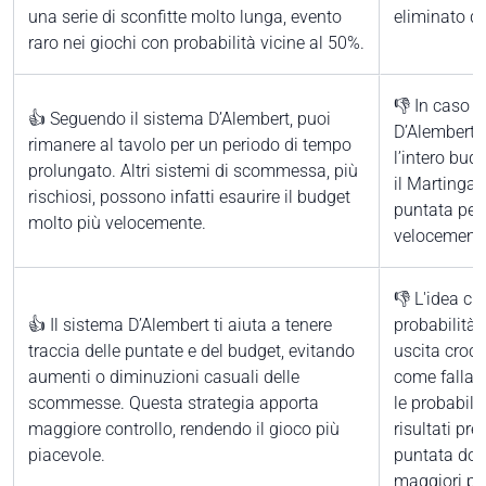
una serie di sconfitte molto lunga, evento
eliminato de
raro nei giochi con probabilità vicine al 50%.
👎 In caso d
👍 Seguendo il sistema D’Alembert, puoi
D’Alembert r
rimanere al tavolo per un periodo di tempo
l’intero bud
prolungato. Altri sistemi di scommessa, più
il Martingal
rischiosi, possono infatti esaurire il budget
puntata perm
molto più velocemente.
velocemente 
👎 L'idea c
👍 Il sistema D’Alembert ti aiuta a tenere
probabilità 
traccia delle puntate e del budget, evitando
uscita croce
aumenti o diminuzioni casuali delle
come fallaci
scommesse. Questa strategia apporta
le probabil
maggiore controllo, rendendo il gioco più
risultati pr
piacevole.
puntata dop
maggiori pos