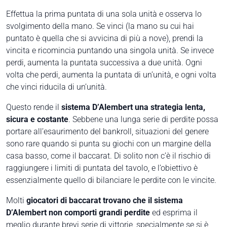
Effettua la prima puntata di una sola unità e osserva lo
svolgimento della mano. Se vinci (la mano su cui hai
puntato è quella che si avvicina di più a nove), prendi la
vincita e ricomincia puntando una singola unità. Se invece
perdi, aumenta la puntata successiva a due unità. Ogni
volta che perdi, aumenta la puntata di un’unità, e ogni volta
che vinci riducila di un’unità.
Questo rende il
sistema D’Alembert una strategia lenta,
sicura e costante
. Sebbene una lunga serie di perdite possa
portare all’esaurimento del bankroll, situazioni del genere
sono rare quando si punta su giochi con un margine della
casa basso, come il baccarat. Di solito non c’è il rischio di
raggiungere i limiti di puntata del tavolo, e l’obiettivo è
essenzialmente quello di bilanciare le perdite con le vincite.
Molti
giocatori di baccarat trovano che il sistema
D’Alembert non comporti grandi perdite
ed esprima il
meglio durante brevi serie di vittorie, specialmente se si è