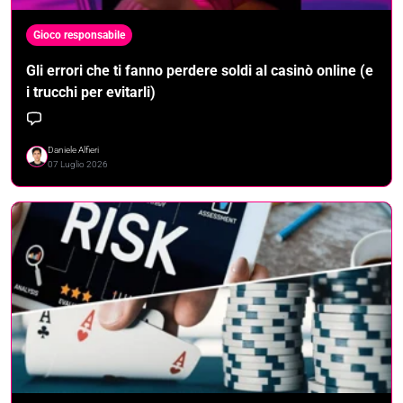
Gioco responsabile
Gli errori che ti fanno perdere soldi al casinò online (e
i trucchi per evitarli)
Daniele Alfieri
07 Luglio 2026