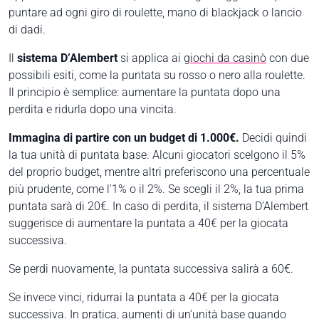
puntare ad ogni giro di roulette, mano di blackjack o lancio
di dadi.
Il
sistema D’Alembert
si applica ai
giochi da casinò
con due
possibili esiti, come la puntata su rosso o nero alla roulette.
Il principio è semplice: aumentare la puntata dopo una
perdita e ridurla dopo una vincita.
Immagina di partire con un budget di 1.000€.
Decidi quindi
la tua unità di puntata base. Alcuni giocatori scelgono il 5%
del proprio budget, mentre altri preferiscono una percentuale
più prudente, come l'1% o il 2%. Se scegli il 2%, la tua prima
puntata sarà di 20€. In caso di perdita, il sistema D’Alembert
suggerisce di aumentare la puntata a 40€ per la giocata
successiva.
Se perdi nuovamente, la puntata successiva salirà a 60€.
Se invece vinci, ridurrai la puntata a 40€ per la giocata
successiva. In pratica, aumenti di un’unità base quando