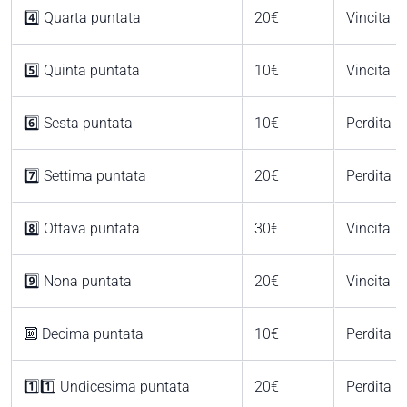
4️⃣ Quarta puntata
20€
Vincita
5️⃣ Quinta puntata
10€
Vincita
6️⃣ Sesta puntata
10€
Perdita
7️⃣ Settima puntata
20€
Perdita
8️⃣ Ottava puntata
30€
Vincita
9️⃣ Nona puntata
20€
Vincita
🔟 Decima puntata
10€
Perdita
1️⃣1️⃣ Undicesima puntata
20€
Perdita