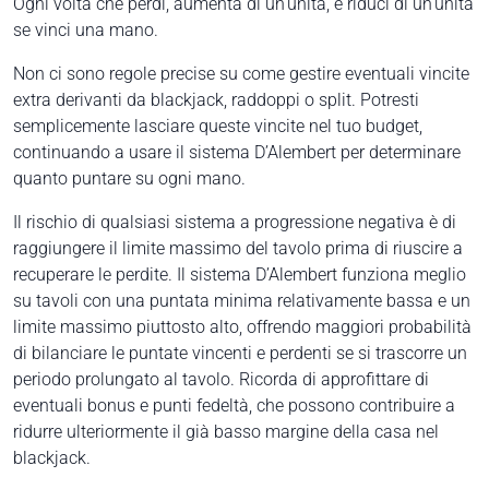
Ogni volta che perdi, aumenta di un’unità, e riduci di un’unità
se vinci una mano.
Non ci sono regole precise su come gestire eventuali vincite
extra derivanti da blackjack, raddoppi o split. Potresti
semplicemente lasciare queste vincite nel tuo budget,
continuando a usare il sistema D’Alembert per determinare
quanto puntare su ogni mano.
Il rischio di qualsiasi sistema a progressione negativa è di
raggiungere il limite massimo del tavolo prima di riuscire a
recuperare le perdite. Il sistema D’Alembert funziona meglio
su tavoli con una puntata minima relativamente bassa e un
limite massimo piuttosto alto, offrendo maggiori probabilità
di bilanciare le puntate vincenti e perdenti se si trascorre un
periodo prolungato al tavolo. Ricorda di approfittare di
eventuali bonus e punti fedeltà, che possono contribuire a
ridurre ulteriormente il già basso margine della casa nel
blackjack.