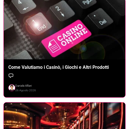
Come Valutiamo i Casinò, i Giochi e Altri Prodotti
Daniele Alfieri
06 Agosto 2026