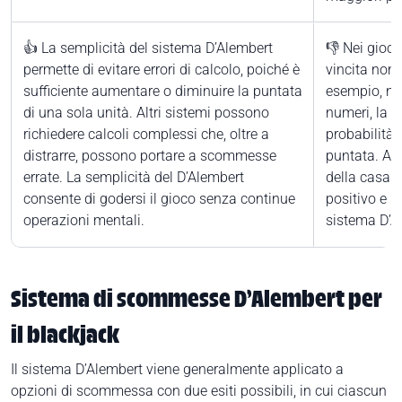
👍 La semplicità del sistema D’Alembert
👎 Nei gioch
permette di evitare errori di calcolo, poiché è
vincita non 
sufficiente aumentare o diminuire la puntata
esempio, ne
di una sola unità. Altri sistemi possono
numeri, la p
richiedere calcoli complessi che, oltre a
probabilità 
distrarre, possono portare a scommesse
puntata. A 
errate. La semplicità del D’Alembert
della casa r
consente di godersi il gioco senza continue
positivo e r
operazioni mentali.
sistema D’A
Sistema di scommesse D’Alembert per
il blackjack
Il sistema D’Alembert viene generalmente applicato a
opzioni di scommessa con due esiti possibili, in cui ciascun