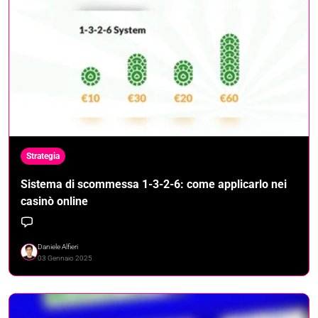
Strategia
Sistema di scommessa 1-3-2-6: come applicarlo nei
casinò online
Daniele Alfieri
03 Gennaio 2025