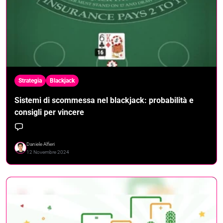
Strategia
Blackjack
Sistemi di scommessa nel blackjack: probabilità e
consigli per vincere
Daniele Alfieri
12 Novembre 2024