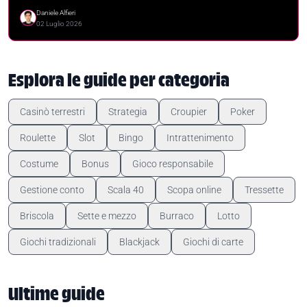
Daniele Alfieri
02 Luglio 2026
Esplora le guide per categoria
Casinò terrestri
Strategia
Croupier
Poker
Roulette
Slot
Bingo
Intrattenimento
Costume
Bonus
Gioco responsabile
Gestione conto
Scala 40
Scopa online
Tressette
Briscola
Sette e mezzo
Burraco
Lotto
Giochi tradizionali
Blackjack
Giochi di carte
Ultime guide