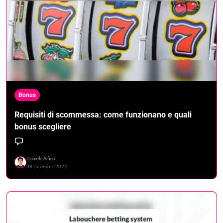
Bonus
Requisiti di scommessa: come funzionano e quali
bonus scegliere
Daniele Alfieri
03 Dicembre 2024