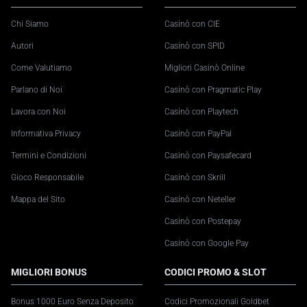
Chi Siamo
Casinò con CIE
Autori
Casinò con SPID
Come Valutiamo
Migliori Casinò Online
Parlano di Noi
Casinò con Pragmatic Play
Lavora con Noi
Casinò con Playtech
Informativa Privacy
Casinò con PayPal
Termini e Condizioni
Casinò con Paysafecard
Gioco Responsabile
Casinò con Skrill
Mappa del Sito
Casinò con Neteller
Casinò con Postepay
Casinò con Google Pay
MIGLIORI BONUS
CODICI PROMO & SLOT
Bonus 1000 Euro Senza Deposito
Codici Promozionali Goldbet