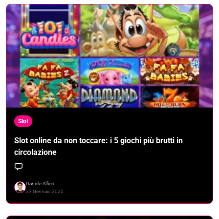
Slot
Slot online da non toccare: i 5 giochi più brutti in
circolazione
Daniele Alfieri
23 Gennaio 2025