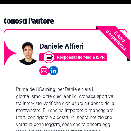
Conosci l'autore
d'esperienza
8 Anni
Daniele Alfieri
Responsabile Media & PR
Prima dell'iGaming, per Daniele c'era il
giornalismo: oltre dieci anni di cronaca sportiva,
tra interviste, verifiche e chiusure a ridosso della
mezzanotte. È lì che ha imparato a maneggiare
i fatti con rigore e a costruirci sopra notizie che
valga la pena leggere, cosa che fa ancora oggi.