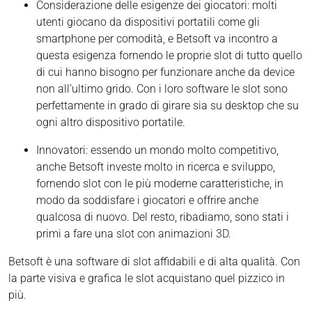
Considerazione delle esigenze dei giocatori: molti
utenti giocano da dispositivi portatili come gli
smartphone per comodità, e Betsoft va incontro a
questa esigenza fornendo le proprie slot di tutto quello
di cui hanno bisogno per funzionare anche da device
non all’ultimo grido. Con i loro software le slot sono
perfettamente in grado di girare sia su desktop che su
ogni altro dispositivo portatile.
Innovatori: essendo un mondo molto competitivo,
anche Betsoft investe molto in ricerca e sviluppo,
fornendo slot con le più moderne caratteristiche, in
modo da soddisfare i giocatori e offrire anche
qualcosa di nuovo. Del resto, ribadiamo, sono stati i
primi a fare una slot con animazioni 3D.
Betsoft è una software di slot affidabili e di alta qualità. Con
la parte visiva e grafica le slot acquistano quel pizzico in
più.