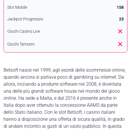
Slot Mobile
158
Jackpot Progressivi
23
Giochi Casino Live
Giochi Terrestri
Betsoft nasce nel 1999, agli esordi delle scommesse online,
quando ancora si parlava poco di gambling su internet. Da
allora, iniziando a produrre software nel 2008, è diventata
una delle più grandi software house nel mondo del gioco
online. Ha sede a Malta, e dal 2016 è presente anche in
Italia dopo aver ottenuto la concessione AAMS da parte
dello Stato italiano. Con le slot Betsoft, i casino italiani
hanno a disposizione una offerta di sicura qualità, in grado
di andare incontro ai gusti di un vasto pubblico. In questa