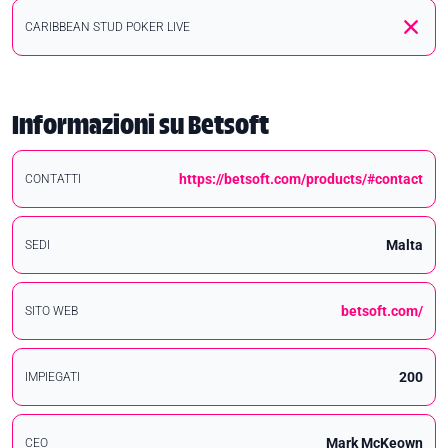
CARIBBEAN STUD POKER LIVE
Informazioni su Betsoft
https://betsoft.com/products/#contact
CONTATTI
Malta
SEDI
betsoft.com/
SITO WEB
200
IMPIEGATI
Mark McKeown
CEO