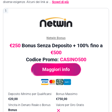
diverse esigenze. Alcuni dei link ai
...
Scopri di più
1
Netwin Bonus
€250
Bonus Senza Deposito + 100% fino a
€500
Codice Promo:
CASINO500
Maggiori info
Deposito Minimo per Qualificarsi
Bonus Massimo
€20,00
€750,00
Vincita in Denaro Reale o Bonus
Valore per Giro Gratis
Bonus