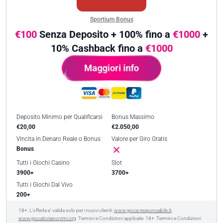
Sportium Bonus
€100
Senza Deposito + 100% fino a
€1000
+
10% Cashback fino a
€1000
Maggiori info
Deposito Minimo per Qualificarsi
Bonus Massimo
€20,00
€2.050,00
Vincita in Denaro Reale o Bonus
Valore per Giro Gratis
Bonus
Tutti i Giochi Casino
Slot
3900+
3700+
Tutti i Giochi Dal Vivo
200+
18+. L'offerta e' valida solo per i nuovi clienti.
www.gioca-responsabile.it
,
www.giocatorianonimi.org
. Termini e Condizioni applicate. 18+. Termini e Condizioni