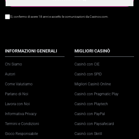
Sì, confermo di avere 18 anni e accetto le comunicazioni da Casinos.com.
INFORMAZIONI GENERALI
MIGLIORI CASINÒ
Chi Siamo
Casinò con CIE
Autori
Casinò con SPID
Come Valutiamo
Migliori Casinò Online
Parlano di Noi
Casinò con Pragmatic Play
Lavora con Noi
Casinò con Playtech
Informativa Privacy
Casinò con PayPal
Termini e Condizioni
Casinò con Paysafecard
Gioco Responsabile
Casinò con Skrill