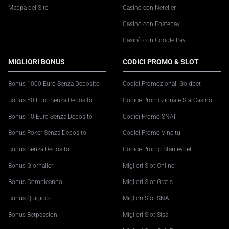
Mappa del Sito
Casinò con Neteller
Casinò con Postepay
Casinò con Google Pay
MIGLIORI BONUS
CODICI PROMO & SLOT
Bonus 1000 Euro Senza Deposito
Codici Promozionali Goldbet
Bonus 50 Euro Senza Deposito
Codice Promozionale StarCasinò
Bonus 10 Euro Senza Deposito
Codici Promo SNAI
Bonus Poker Senza Deposito
Codici Promo Vincitu
Bonus Senza Deposito
Codice Promo Stanleybet
Bonus Giornalieri
Migliori Slot Online
Bonus Compleanno
Migliori Slot Gratis
Bonus Quigioco
Migliori Slot SNAI
Bonus Betpassion
Migliori Slot Sisal