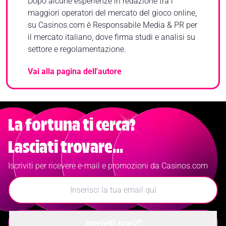
Dopo alcune esperienze in redazione tra i
maggiori operatori del mercato del gioco online,
su Casinos.com è Responsabile Media & PR per
il mercato italiano, dove firma studi e analisi su
settore e regolamentazione.
Vai alla pagina dell'autore
La fortuna ti cerca?
Lasciati trovare...
Iscriviti per ricevere e-mail e promozioni da Casinos.com
Iscriviti ora