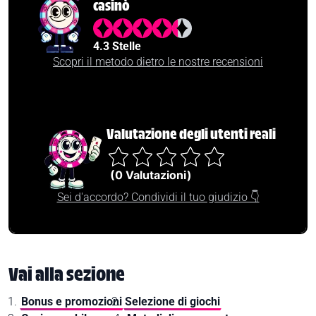
casinò
4.3 Stelle
Scopri il metodo dietro le nostre recensioni
Valutazione degli utenti reali
(0 Valutazioni)
Sei d'accordo? Condividi il tuo giudizio 👇
Vai alla sezione
Bonus e promozioni
Selezione di giochi