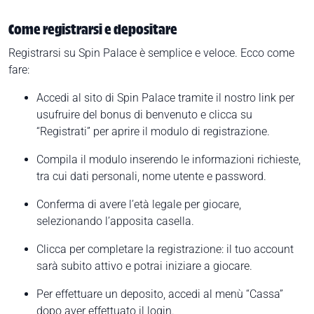
Come registrarsi e depositare
Registrarsi su Spin Palace è semplice e veloce. Ecco come
fare:
Accedi al sito di Spin Palace tramite il nostro link per
usufruire del bonus di benvenuto e clicca su
“Registrati” per aprire il modulo di registrazione.
Compila il modulo inserendo le informazioni richieste,
tra cui dati personali, nome utente e password.
Conferma di avere l’età legale per giocare,
selezionando l’apposita casella.
Clicca per completare la registrazione: il tuo account
sarà subito attivo e potrai iniziare a giocare.
Per effettuare un deposito, accedi al menù “Cassa”
dopo aver effettuato il login.