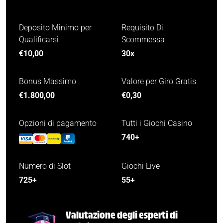
Deposito Minimo per
Requisito Di
Qualificarsi
Scommessa
€10,00
30x
Bonus Massimo
Valore per Giro Gratis
€1.800,00
€0,30
Opzioni di pagamento
Tutti i Giochi Casino
740+
Numero di Slot
Giochi Live
725+
55+
Valutazione degli esperti di