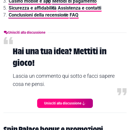
Casino mobile e app
Metodi di pagamento
Sicurezza e affidabilità
Assistenza e contatti
Conclusioni della recensione
FAQ
Unisciti alla discussione
Hai una tua idea? Mettiti in
gioco!
Lascia un commento qui sotto e facci sapere
cosa ne pensi.
Unisciti alla discussione