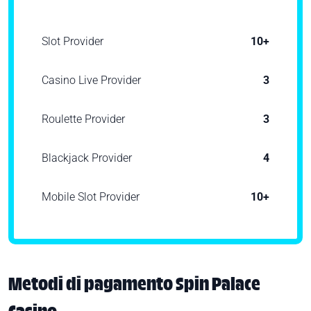
Slot Provider
10+
Casino Live Provider
3
Roulette Provider
3
Blackjack Provider
4
Mobile Slot Provider
10+
Metodi di pagamento Spin Palace