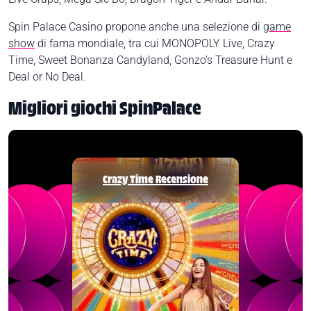
Spin Palace Casino propone anche una selezione di
game
show
di fama mondiale, tra cui MONOPOLY Live, Crazy
Time, Sweet Bonanza Candyland, Gonzo's Treasure Hunt e
Deal or No Deal.
Migliori giochi SpinPalace
Crazy Time Recensione