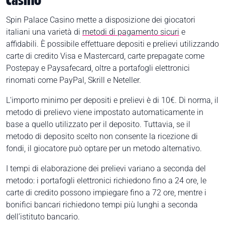
Casino
Spin Palace Casino mette a disposizione dei giocatori
italiani una varietà di
metodi di pagamento sicuri
e
affidabili. È possibile effettuare depositi e prelievi utilizzando
carte di credito Visa e Mastercard, carte prepagate come
Postepay e Paysafecard, oltre a portafogli elettronici
rinomati come PayPal, Skrill e Neteller.
L'importo minimo per depositi e prelievi è di 10€. Di norma, il
metodo di prelievo viene impostato automaticamente in
base a quello utilizzato per il deposito. Tuttavia, se il
metodo di deposito scelto non consente la ricezione di
fondi, il giocatore può optare per un metodo alternativo.
I tempi di elaborazione dei prelievi variano a seconda del
metodo: i portafogli elettronici richiedono fino a 24 ore, le
carte di credito possono impiegare fino a 72 ore, mentre i
bonifici bancari richiedono tempi più lunghi a seconda
dell’istituto bancario.