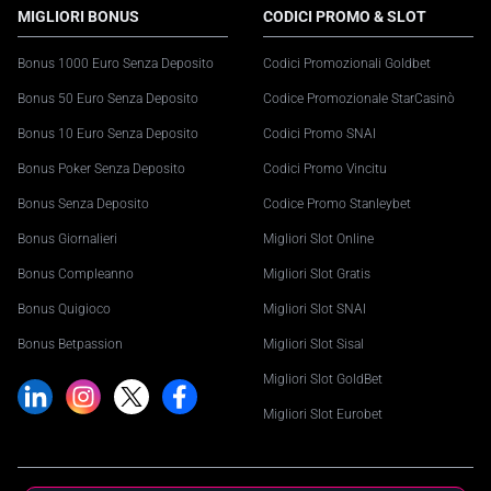
MIGLIORI BONUS
CODICI PROMO & SLOT
Bonus 1000 Euro Senza Deposito
Codici Promozionali Goldbet
Bonus 50 Euro Senza Deposito
Codice Promozionale StarCasinò
Bonus 10 Euro Senza Deposito
Codici Promo SNAI
Bonus Poker Senza Deposito
Codici Promo Vincitu
Bonus Senza Deposito
Codice Promo Stanleybet
Bonus Giornalieri
Migliori Slot Online
Bonus Compleanno
Migliori Slot Gratis
Bonus Quigioco
Migliori Slot SNAI
Bonus Betpassion
Migliori Slot Sisal
Migliori Slot GoldBet
Migliori Slot Eurobet