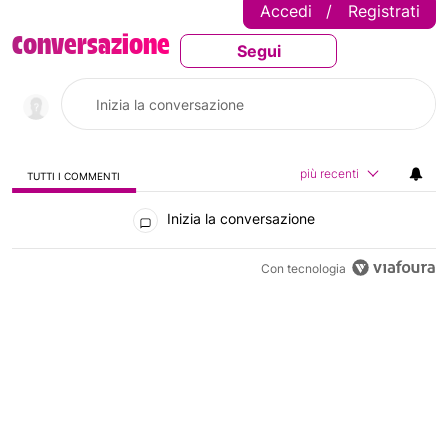
Accedi
Registrati
|
Conversazione
Segui
Segui Questa Conversaz
più recenti
TUTTI I COMMENTI
Tutti i commenti
Inizia la conversazione
Con tecnologia