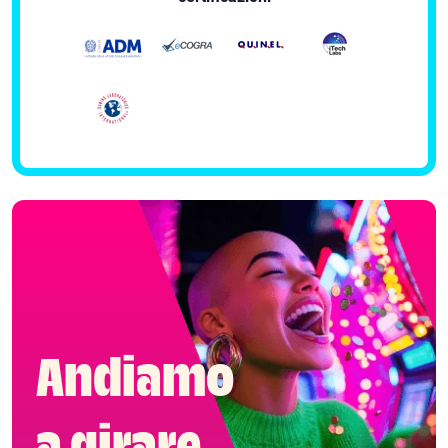
Andiamo