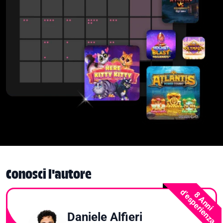
Conosci l'autore
d'esperienza
8 Anni
Daniele Alfieri