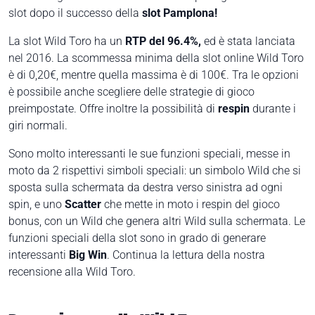
slot dopo il successo della
slot Pamplona!
La slot Wild Toro ha un
RTP del 96.4%,
ed è stata lanciata
nel 2016. La scommessa minima della slot online Wild Toro
è di 0,20€, mentre quella massima è di 100€. Tra le opzioni
è possibile anche scegliere delle strategie di gioco
preimpostate. Offre inoltre la possibilità di
respin
durante i
giri normali.
Sono molto interessanti le sue funzioni speciali, messe in
moto da 2 rispettivi simboli speciali: un simbolo Wild che si
sposta sulla schermata da destra verso sinistra ad ogni
spin, e uno
Scatter
che mette in moto i respin del gioco
bonus, con un Wild che genera altri Wild sulla schermata. Le
funzioni speciali della slot sono in grado di generare
interessanti
Big Win
. Continua la lettura della nostra
recensione alla Wild Toro.