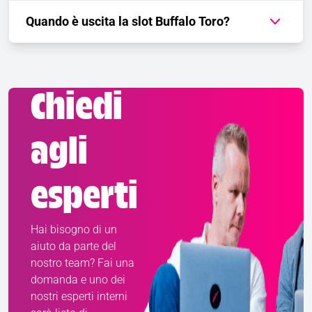
Quando è uscita la slot Buffalo Toro?
Chiedi
agli
esperti
Hai bisogno di un
aiuto da parte del
nostro team? Fai una
domanda e uno dei
nostri esperti interni