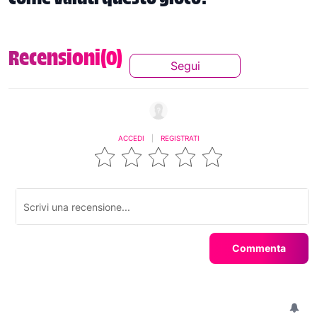
Recensioni(0)
Segui
Segui Questa Conversaz
ACCEDI
|
REGISTRATI
Commenta