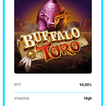
RTP
94,00%
Volatilità
High