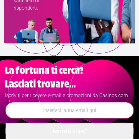
sarà lieto di
risponderti.
La fortuna ti cerca?
Lasciati trovare...
Iscriviti per ricevere e-mail e promozioni da Casinos.com
Iscriviti ora