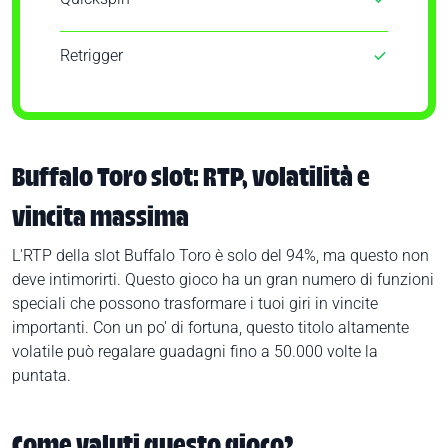
Retrigger
Buffalo Toro slot: RTP, volatilità e
vincita massima
L'RTP della slot Buffalo Toro è solo del 94%, ma questo non
deve intimorirti. Questo gioco ha un gran numero di funzioni
speciali che possono trasformare i tuoi giri in vincite
importanti. Con un po' di fortuna, questo titolo altamente
volatile può regalare guadagni fino a 50.000 volte la
puntata.
Come valuti questo gioco?