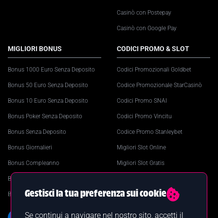
Casinò con Postepay
Casinò con Google Pay
MIGLIORI BONUS
CODICI PROMO & SLOT
Bonus 1000 Euro Senza Deposito
Codici Promozionali Goldbet
Bonus 50 Euro Senza Deposito
Codice Promozionale StarCasinò
Bonus 10 Euro Senza Deposito
Codici Promo SNAI
Bonus Poker Senza Deposito
Codici Promo Vincitu
Bonus Senza Deposito
Codice Promo Stanleybet
Bonus Giornalieri
Migliori Slot Online
Bonus Compleanno
Migliori Slot Gratis
Bonus Quigioco
Migliori Slot SNAI
Gestisci la tua preferenza sui cookie
Bonus Betpassion
Migliori Slot Sisal
Migliori Slot GoldBet
Se continui a navigare nel nostro sito, accetti il