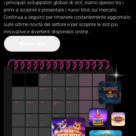
i principali sviluppatori globali di slot, siamo spesso tra i
primi a scoprire e presentare i nuovi titoli sul mercato.
Continua a seguirci per rimanere costantemente aggiornato
sulle ultime novità del settore e per scoprire le slot più
innovative e divertenti disponibili online.
Nuove slot