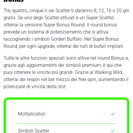
Tre, quattro, cinque o sei Scatter ti daranno 8, 12, 16 o 20 giri
gratis. Se uno degli Scatter attivati è un Super Scatter,
otterrai la versione Super Bonus Round. Il round bonus
prevede un sistema di potenziamento che si attiva
raccogliendo i simboli Golden Buffalo. Nel Super Bonus
Round, per ogni upgrade, otterrai dei rulli di bufali impilati.
Tutte le altre funzioni speciali sono attive nel round Bonus e,
grazie agli aggiornamenti dei simboli premium, è qui che
puoi ottenere le vincite più grandi. Grazie al Walking Wild,
otterrai dei respin nel bel mezzo dei free spin, aumentando il
potenziale di vincita della slot.
Moltiplicatori
Simboli Scatter