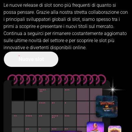
Le nuove release di slot sono più frequenti di quanto si
possa pensare. Grazie alla nostra stretta collaborazione con
i principali sviluppatori globali di slot, siamo spesso tra i
primi a scoprire e presentare i nuovi titoli sul mercato.
Continua a seguirci per rimanere costantemente aggiornato
sulle ultime novità del settore e per scoprire le slot più
innovative e divertenti disponibili online.
Nuove slot