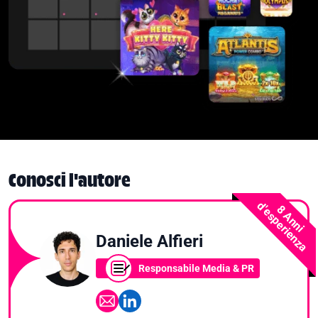
Conosci l'autore
d'esperienza
8 Anni
Daniele Alfieri
Responsabile Media & PR