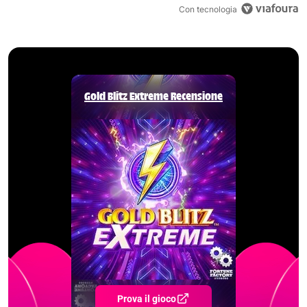
Con tecnologia
Gold Blitz Extreme Recensione
Prova il gioco