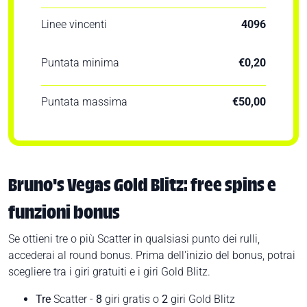
Linee vincenti
4096
Puntata minima
€0,20
Puntata massima
€50,00
Bruno's Vegas Gold Blitz: free spins e
funzioni bonus
Se ottieni tre o più Scatter in qualsiasi punto dei rulli,
accederai al round bonus. Prima dell'inizio del bonus, potrai
scegliere tra i giri gratuiti e i giri Gold Blitz.
Tre
Scatter -
8
giri gratis o
2
giri Gold Blitz