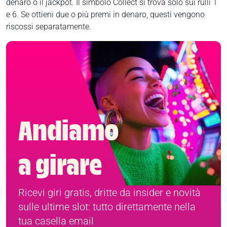
denaro o il jackpot. Il simbolo Collect si trova solo sui rulli 1
e 6. Se ottieni due o più premi in denaro, questi vengono
riscossi separatamente.
Andiamo
a girare
Ricevi giri gratis, dritte da insider e novità
sulle ultime slot: tutto direttamente nella
tua casella email