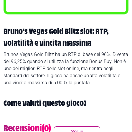
Bruno's Vegas Gold Blitz slot: RTP,
volatilità e vincita massima
Bruno's Vegas Gold Blitz ha un RTP di base del 96%. Diventa
del 96,25% quando si utilizza la funzione Bonus Buy. Non è
uno dei migliori RTP delle slot online, ma rientra negli
standard del settore. Il gioco ha anche un'alta volatilità e
una vincita massima di 5.000x la puntata.
Come valuti questo gioco?
Recensioni(0)
Segui
Segui Questa Conversaz