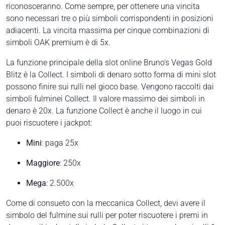
riconosceranno. Come sempre, per ottenere una vincita
sono necessari tre o più simboli corrispondenti in posizioni
adiacenti. La vincita massima per cinque combinazioni di
simboli OAK premium è di 5x.
La funzione principale della slot online Bruno's Vegas Gold
Blitz è la Collect. I simboli di denaro sotto forma di mini slot
possono finire sui rulli nel gioco base. Vengono raccolti dai
simboli fulminei Collect. Il valore massimo dei simboli in
denaro è 20x. La funzione Collect è anche il luogo in cui
puoi riscuotere i jackpot:
Mini
: paga 25x
Maggiore
: 250x
Mega
: 2.500x
Come di consueto con la meccanica Collect, devi avere il
simbolo del fulmine sui rulli per poter riscuotere i premi in