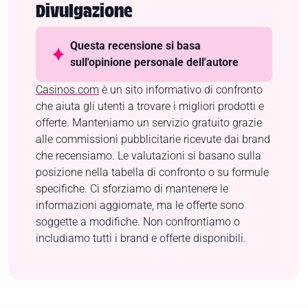
Divulgazione
Questa recensione si basa
sull'opinione personale dell'autore
Casinos.com
è un sito informativo di confronto
che aiuta gli utenti a trovare i migliori prodotti e
offerte. Manteniamo un servizio gratuito grazie
alle commissioni pubblicitarie ricevute dai brand
che recensiamo. Le valutazioni si basano sulla
posizione nella tabella di confronto o su formule
specifiche. Ci sforziamo di mantenere le
informazioni aggiornate, ma le offerte sono
soggette a modifiche. Non confrontiamo o
includiamo tutti i brand e offerte disponibili.