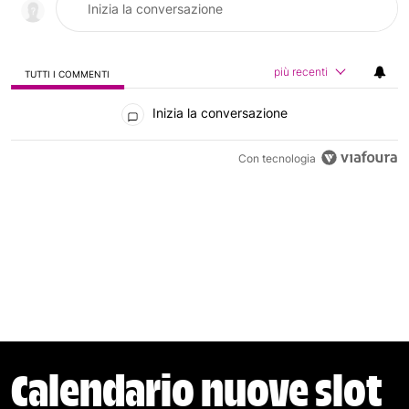
più recenti
TUTTI I COMMENTI
Tutti i commenti
Inizia la conversazione
Con tecnologia
Calendario nuove slot