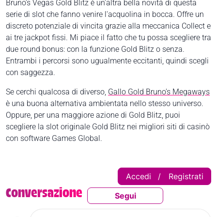
Bruno's Vegas Gold Blitz è un'altra bella novità di questa
serie di slot che fanno venire l'acquolina in bocca. Offre un
discreto potenziale di vincita grazie alla meccanica Collect e
ai tre jackpot fissi. Mi piace il fatto che tu possa scegliere tra
due round bonus: con la funzione Gold Blitz o senza.
Entrambi i percorsi sono ugualmente eccitanti, quindi scegli
con saggezza.
Se cerchi qualcosa di diverso,
Gallo Gold Bruno's Megaways
è una buona alternativa ambientata nello stesso universo.
Oppure, per una maggiore azione di Gold Blitz, puoi
scegliere la slot originale Gold Blitz nei migliori siti di casinò
con software Games Global.
Accedi
Registrati
|
Conversazione
Segui
Segui Questa Conversaz