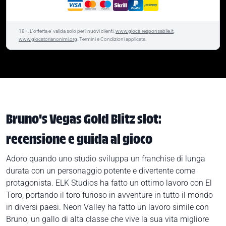
18+. L'offerta e' valida solo per i nuovi clienti.
www.gioca-responsabile.it
,
www.giocatorianonimi.org
. Termini e Condizioni applicate.
Bruno's Vegas Gold Blitz slot:
recensione e guida al gioco
Adoro quando uno studio sviluppa un franchise di lunga
durata con un personaggio potente e divertente come
protagonista. ELK Studios ha fatto un ottimo lavoro con El
Toro, portando il toro furioso in avventure in tutto il mondo
in diversi paesi. Neon Valley ha fatto un lavoro simile con
Bruno, un gallo di alta classe che vive la sua vita migliore