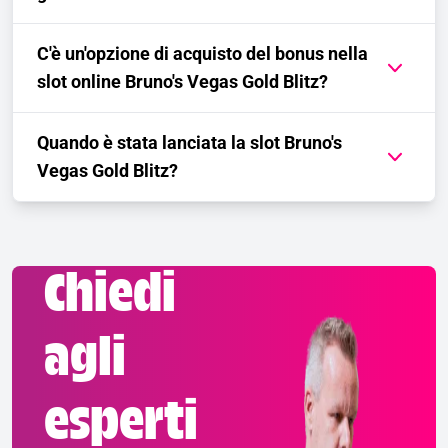
C'è un'opzione di acquisto del bonus nella
slot online Bruno's Vegas Gold Blitz?
Quando è stata lanciata la slot Bruno's
Vegas Gold Blitz?
Chiedi
agli
esperti