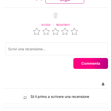
ACCEDI
|
REGISTRATI
Commenta
Sii il primo a scrivere una recensione