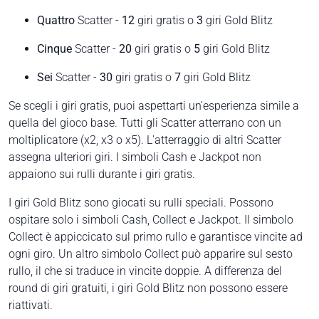
Quattro
Scatter -
12
giri gratis o
3
giri Gold Blitz
Cinque
Scatter -
20
giri gratis o
5
giri Gold Blitz
Sei
Scatter -
30
giri gratis o
7
giri Gold Blitz
Se scegli i giri gratis, puoi aspettarti un'esperienza simile a
quella del gioco base. Tutti gli Scatter atterrano con un
moltiplicatore (x2, x3 o x5). L'atterraggio di altri Scatter
assegna ulteriori giri. I simboli Cash e Jackpot non
appaiono sui rulli durante i giri gratis.
I giri Gold Blitz sono giocati su rulli speciali. Possono
ospitare solo i simboli Cash, Collect e Jackpot. Il simbolo
Collect è appiccicato sul primo rullo e garantisce vincite ad
ogni giro. Un altro simbolo Collect può apparire sul sesto
rullo, il che si traduce in vincite doppie. A differenza del
round di giri gratuiti, i giri Gold Blitz non possono essere
riattivati.