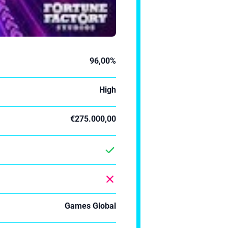
96,00%
High
€275.000,00
Games Global