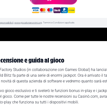
sponsabile.it
,
www.giocatorianonimi.org
. Termini e Condizioni applicate.
ecensione e guida al gioco
actory Studios (in collaborazione con Games Global) ha lancia
ld Blitz fa parte di una serie di enormi jackpot. Ora è arrivato il
a novità di questa azienda di software e vedremo quanto sarà es
vo gioco esclusivo e ti svelerò le funzioni bonus in-play e i jack
l gioco. Come per tutte le nostre recensioni su Casinò.com, avrai 
to-play che funziona su tutti i dispositivi mobili.