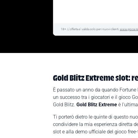
18+. L'offerta e' valida solo per i nuovi clienti.
www.gioca-re
Gold Blitz Extreme slot: r
È passato un anno da quando Fortune F
un successo tra i giocatori e il gioco Go
Gold Blitz.
Gold Blitz Extreme
è l'ultim
Ti porterò dietro le quinte di questo nuo
condividere la mia esperienza diretta de
slot e alla demo ufficiale del gioco free-