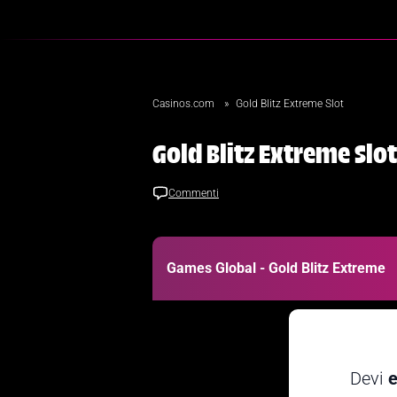
Casinos.com
»
Gold Blitz Extreme Slot
Gold Blitz Extreme Slot
Commenti
Games Global - Gold Blitz Extreme
Devi
e