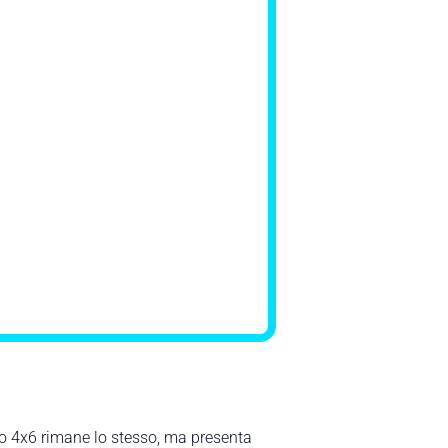
oco 4x6 rimane lo stesso, ma presenta