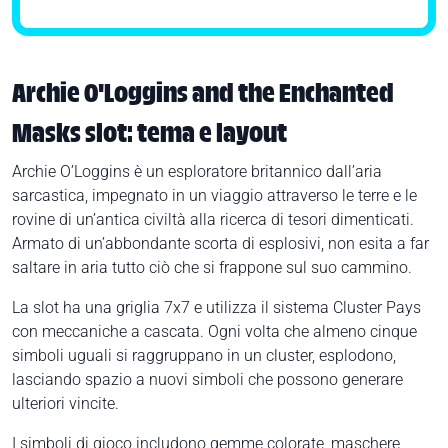
Archie O'Loggins and the Enchanted
Masks slot: tema e layout
Archie O’Loggins è un esploratore britannico dall’aria
sarcastica, impegnato in un viaggio attraverso le terre e le
rovine di un’antica civiltà alla ricerca di tesori dimenticati.
Armato di un’abbondante scorta di esplosivi, non esita a far
saltare in aria tutto ciò che si frappone sul suo cammino.
La slot ha una griglia 7x7 e utilizza il sistema Cluster Pays
con meccaniche a cascata. Ogni volta che almeno cinque
simboli uguali si raggruppano in un cluster, esplodono,
lasciando spazio a nuovi simboli che possono generare
ulteriori vincite.
I simboli di gioco includono gemme colorate, maschere,