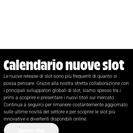
Calendario nuove slot
Le nuove release di slot sono più frequenti di quanto si
possa pensare. Grazie alla nostra stretta collaborazione con
i principali sviluppatori globali di slot, siamo spesso tra i
primi a scoprire e presentare i nuovi titoli sul mercato.
Continua a seguirci per rimanere costantemente aggiornato
sulle ultime novità del settore e per scoprire le slot più
innovative e divertenti disponibili online.
Nuove slot