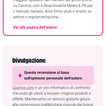
su Casinos.com è Responsabile Media & PR per
il mercato italiano, dove firma studi e analisi su
settore e regolamentazione.
Vai alla pagina dell'autore
Divulgazione
Questa recensione si basa
sull'opinione personale dell'autore
Casinos.com
è un sito informativo di confronto
che aiuta gli utenti a trovare i migliori prodotti e
offerte. Manteniamo un servizio gratuito grazie
alle commissioni pubblicitarie ricevute dai brand