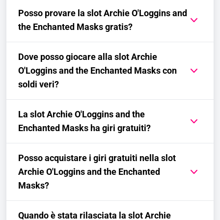
Posso provare la slot Archie O'Loggins and
the Enchanted Masks gratis?
Dove posso giocare alla slot Archie
O'Loggins and the Enchanted Masks con
soldi veri?
La slot Archie O'Loggins and the
Enchanted Masks ha giri gratuiti?
Posso acquistare i giri gratuiti nella slot
Archie O'Loggins and the Enchanted
Masks?
Quando è stata rilasciata la slot Archie