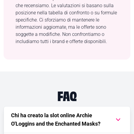
che recensiamo. Le valutazioni si basano sulla
posizione nella tabella di confronto o su formule
specifiche. Ci sforziamo di mantenere le
informazioni aggiornate, ma le offerte sono
soggette a modifiche. Non confrontiamo o
includiamo tutti i brand e offerte disponibili.
FAQ
Chi ha creato la slot online Archie
O'Loggins and the Enchanted Masks?