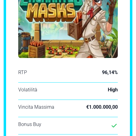
RTP
96,14%
Volatilità
High
Vincita Massima
€1.000.000,00
Bonus Buy