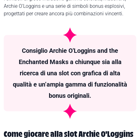
Archie O’Loggins e una serie di simboli bonus esplosivi,
progettati per creare ancora più combinazioni vincenti.
Consiglio Archie O'Loggins and the
Enchanted Masks a chiunque sia alla
ricerca di una slot con grafica di alta
qualità e un’ampia gamma di funzionalità
bonus originali.
Come giocare alla slot Archie O'Loggins