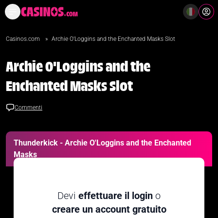
Casinò Online Casino Online
Mi
Casinos.com
»
Archie O'Loggins and the Enchanted Masks Slot
Archie O'Loggins and the
Enchanted Masks Slot
Commenti
Thunderkick - Archie O'Loggins and the Enchanted
Masks
Devi
effettuare il login
o
creare un account gratuito