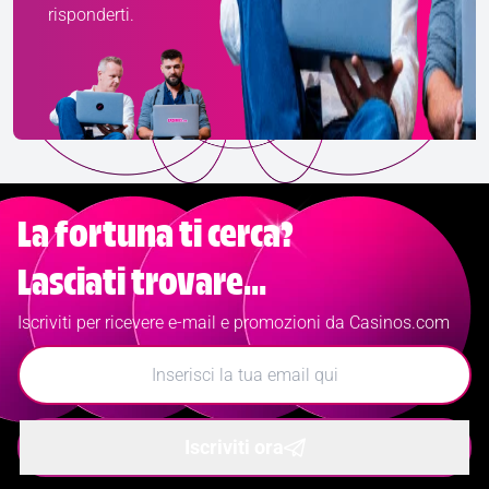
risponderti.
La fortuna ti cerca?
Lasciati trovare...
Iscriviti per ricevere e-mail e promozioni da Casinos.com
Iscriviti ora