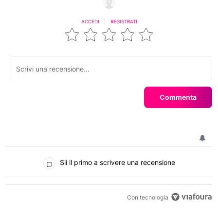
ACCEDI
|
REGISTRATI
Commenta
Sii il primo a scrivere una recensione
Con tecnologia