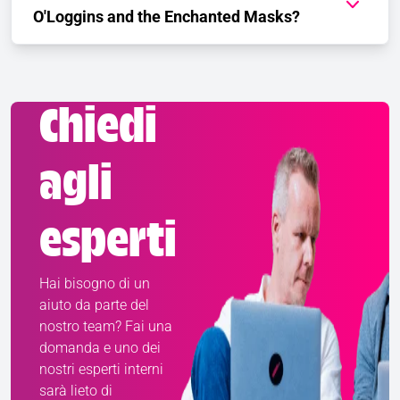
O'Loggins and the Enchanted Masks?
Chiedi
agli
esperti
Hai bisogno di un
aiuto da parte del
nostro team? Fai una
domanda e uno dei
nostri esperti interni
sarà lieto di