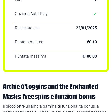
Opzione Auto-Play
Rilasciato nel
22/01/2025
Puntata minima
€0,10
Puntata massima
€100,00
Archie O'Loggins and the Enchanted
Masks: free spins e funzioni bonus
Il gioco offre un'ampia gamma di funzionalità bonus, a