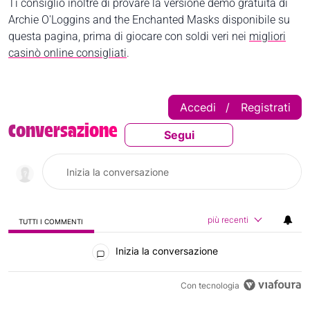
Ti consiglio inoltre di provare la versione demo gratuita di
Archie O'Loggins and the Enchanted Masks disponibile su
questa pagina, prima di giocare con soldi veri nei
migliori
casinò online consigliati
.
Accedi
Registrati
|
Conversazione
Segui
Segui Questa Conversaz
più recenti
TUTTI I COMMENTI
Tutti i commenti
Inizia la conversazione
Con tecnologia