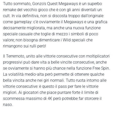
Tutto sommato, Gonzo's Quest Megaways è un superbo
remake del vecchio gioco che è con gli anni diventati un
cult. In via definitiva, non si discosta troppo dall’originale
come gameplay: c’è ovviamente il Megaways e una grafica
decisamente migliorata, ma anche una nuova funzione
speciale casuale che toglie di mezzo i simboli di poco
valore; non bisogna dimenticare i Wild speciali che
rimangono sui rulli però!
Il Terremoto, unito alle vittorie consecutive con moltiplicatori
progressivi può dare vita a belle vincite consecutive, anche
se ovviamente si hanno più chance nella funzione Free Spin.
La volatilità medio-alta però permette di ottenere qualche
bella vincita anche nei giri normali. Tutto ruota intorno alle
vittorie consecutive: è questo il pass per fare le vittorie
migliori. Ai giocatori che piace puntare forte il limite di
scommessa massimo di 4€ però potrebbe far storcere il
naso.