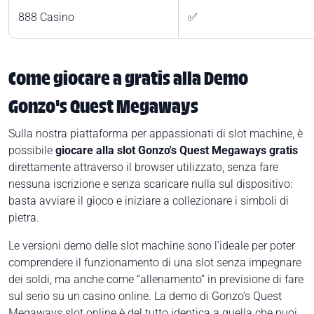
888 Casino
✅
Come giocare a gratis alla Demo
Gonzo's Quest Megaways
Sulla nostra piattaforma per appassionati di slot machine, è
possibile
giocare alla slot Gonzo's Quest Megaways gratis
direttamente attraverso il browser utilizzato, senza fare
nessuna iscrizione e senza scaricare nulla sul dispositivo:
basta avviare il gioco e iniziare a collezionare i simboli di
pietra.
Le versioni demo delle slot machine sono l’ideale per poter
comprendere il funzionamento di una slot senza impegnare
dei soldi, ma anche come “allenamento” in previsione di fare
sul serio su un casino online. La demo di Gonzo's Quest
Megaways slot online è del tutto identica a quella che puoi