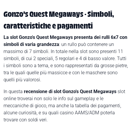
Gonzo's Quest Megaways - Simboli,
caratteristiche e pagamenti
La slot Gonzo's Quest Megaways presenta dei rulli 6x7 con
simboli di varia grandezza
: un rullo può contenere un
massimo di 7 simboli. In totale nella slot sono presenti 11
simboli, di cui 2 speciali, 5 regolari e 4 di basso valore. Tutti
i simboli sono a tema, e sono rappresentati da grosse pietre,
tra le quali quelle più massicce e con le maschere sono
quelli più valorosi.
In questa
recensione di slot Gonzo's Quest Megaways
slot
online troverai non solo le info sul gameplay e le
meccaniche di gioco, ma anche la tabella dei pagamenti,
alcune curiosità, e su quali casino AAMS/ADM poterla
trovare con soldi veri.