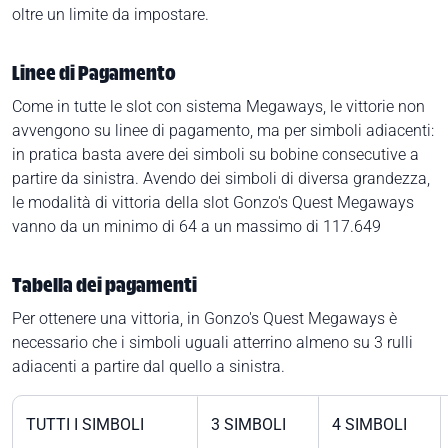
oltre un limite da impostare.
Linee di Pagamento
Come in tutte le slot con sistema Megaways, le vittorie non
avvengono su linee di pagamento, ma per simboli adiacenti:
in pratica basta avere dei simboli su bobine consecutive a
partire da sinistra. Avendo dei simboli di diversa grandezza,
le modalità di vittoria della slot Gonzo's Quest Megaways
vanno da un minimo di 64 a un massimo di 117.649
Tabella dei pagamenti
Per ottenere una vittoria, in Gonzo's Quest Megaways è
necessario che i simboli uguali atterrino almeno su 3 rulli
adiacenti a partire dal quello a sinistra.
TUTTI I SIMBOLI
3 SIMBOLI
4 SIMBOLI