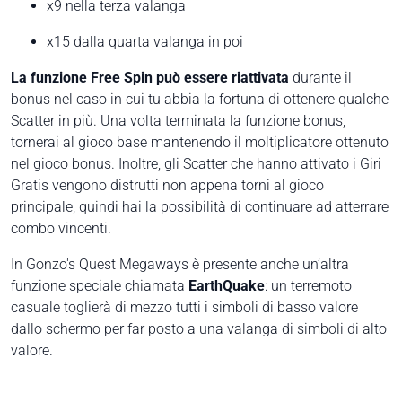
x9 nella terza valanga
x15 dalla quarta valanga in poi
La funzione Free Spin può essere riattivata
durante il
bonus nel caso in cui tu abbia la fortuna di ottenere qualche
Scatter in più. Una volta terminata la funzione bonus,
tornerai al gioco base mantenendo il moltiplicatore ottenuto
nel gioco bonus. Inoltre, gli Scatter che hanno attivato i Giri
Gratis vengono distrutti non appena torni al gioco
principale, quindi hai la possibilità di continuare ad atterrare
combo vincenti.
In Gonzo's Quest Megaways è presente anche un’altra
funzione speciale chiamata
EarthQuake
: un terremoto
casuale toglierà di mezzo tutti i simboli di basso valore
dallo schermo per far posto a una valanga di simboli di alto
valore.