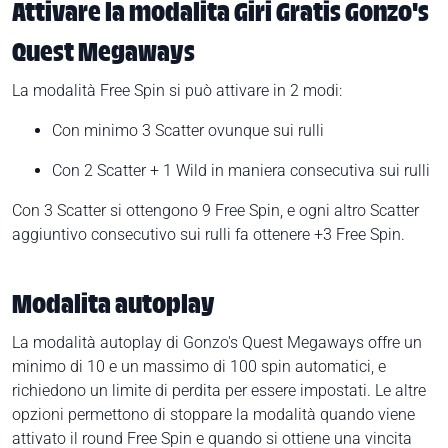
Attivare la modalità Giri Gratis Gonzo's
Quest Megaways
La modalità Free Spin si può attivare in 2 modi:
Con minimo 3 Scatter ovunque sui rulli
Con 2 Scatter + 1 Wild in maniera consecutiva sui rulli
Con 3 Scatter si ottengono 9 Free Spin, e ogni altro Scatter
aggiuntivo consecutivo sui rulli fa ottenere +3 Free Spin.
Modalità autoplay
La modalità autoplay di Gonzo's Quest Megaways offre un
minimo di 10 e un massimo di 100 spin automatici, e
richiedono un limite di perdita per essere impostati. Le altre
opzioni permettono di stoppare la modalità quando viene
attivato il round Free Spin e quando si ottiene una vincita