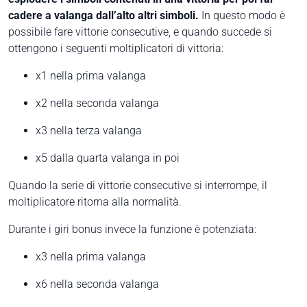
cadere a valanga dall’alto altri simboli.
In questo modo è
possibile fare vittorie consecutive, e quando succede si
ottengono i seguenti moltiplicatori di vittoria:
x1 nella prima valanga
x2 nella seconda valanga
x3 nella terza valanga
x5 dalla quarta valanga in poi
Quando la serie di vittorie consecutive si interrompe, il
moltiplicatore ritorna alla normalità.
Durante i giri bonus invece la funzione è potenziata:
x3 nella prima valanga
x6 nella seconda valanga