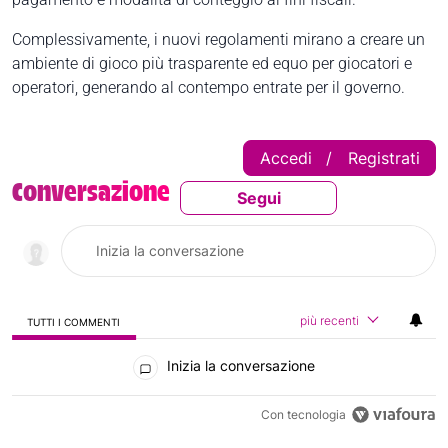
Complessivamente, i nuovi regolamenti mirano a creare un
ambiente di gioco più trasparente ed equo per giocatori e
operatori, generando al contempo entrate per il governo.
Accedi
Registrati
|
Conversazione
Segui
Segui Questa Conversaz
più recenti
TUTTI I COMMENTI
Tutti i commenti
Inizia la conversazione
Con tecnologia