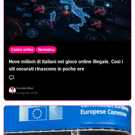
Casinò online
Normativa
Nove milioni di italiani nel gioco online illegale. Così i
siti oscurati rinascono in poche ore
Daniele Alfieri
03 Agosto 2026