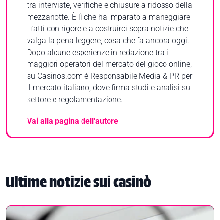
tra interviste, verifiche e chiusure a ridosso della
mezzanotte. È lì che ha imparato a maneggiare
i fatti con rigore e a costruirci sopra notizie che
valga la pena leggere, cosa che fa ancora oggi.
Dopo alcune esperienze in redazione tra i
maggiori operatori del mercato del gioco online,
su Casinos.com è Responsabile Media & PR per
il mercato italiano, dove firma studi e analisi su
settore e regolamentazione.
Vai alla pagina dell'autore
Ultime notizie sui casinò