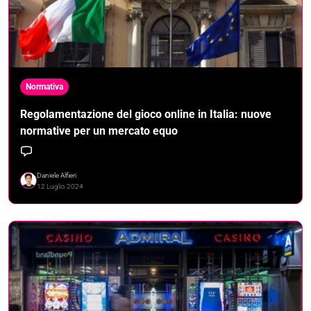
Normativa
Regolamentazione del gioco online in Italia: nuove
normative per un mercato equo
Daniele Alfieri
12 Luglio 2024