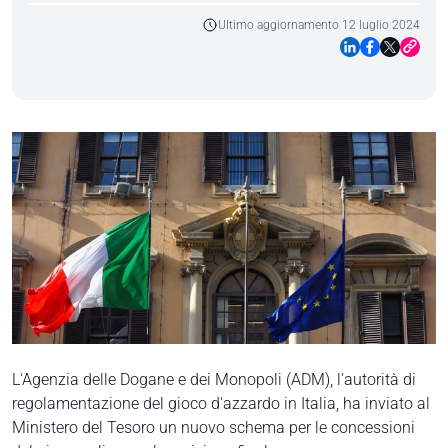
Ultimo aggiornamento 12 luglio 2024
L'Agenzia delle Dogane e dei Monopoli (ADM), l'autorità di
regolamentazione del gioco d'azzardo in Italia, ha inviato al
Ministero del Tesoro un nuovo schema per le concessioni