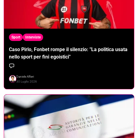
Sport
Interviste
Caso Pirlo, Fonbet rompe il silenzio: "La politica usata
nello sport per fini egoistici"
Daniele Alfieri
30 Luglio 2026