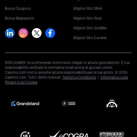
Bonus Quigioco
Migliori Slot SNAI
Bonus Betpassion
Migliori Slot Sisal
Migliori Slot GoldBet
Migliori Slot Eurobet
DISCLAIMER: le scommesse online sono illegali in alcune giurisdizioni. È tua
responsabilità verificare le normative locali prima di giocare online.
Casinos.com non si assume alcuna responsabilità per le tue azioni. © 2026
Casinos.com. Tutti i diritti riservati.
Termini e Condizioni
|
Informativa sulla
Privacy e sui Cookie