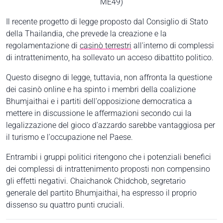
ME49)
Il recente progetto di legge proposto dal Consiglio di Stato
della Thailandia, che prevede la creazione e la
regolamentazione di
casinò terrestri
all'interno di complessi
di intrattenimento, ha sollevato un acceso dibattito politico.
Questo disegno di legge, tuttavia, non affronta la questione
dei casinò online e ha spinto i membri della coalizione
Bhumjaithai e i partiti dell'opposizione democratica a
mettere in discussione le affermazioni secondo cui la
legalizzazione del gioco d'azzardo sarebbe vantaggiosa per
il turismo e l'occupazione nel Paese.
Entrambi i gruppi politici ritengono che i potenziali benefici
dei complessi di intrattenimento proposti non compensino
gli effetti negativi. Chaichanok Chidchob, segretario
generale del partito Bhumjaithai, ha espresso il proprio
dissenso su quattro punti cruciali.