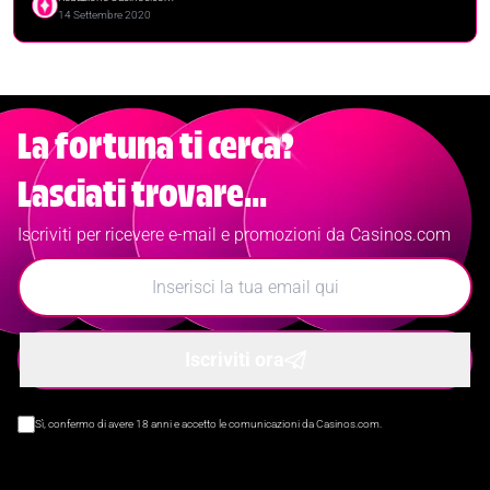
14 Settembre 2020
La fortuna ti cerca?
Lasciati trovare...
Iscriviti per ricevere e-mail e promozioni da Casinos.com
Iscriviti ora
Sì, confermo di avere 18 anni e accetto le comunicazioni da Casinos.com.