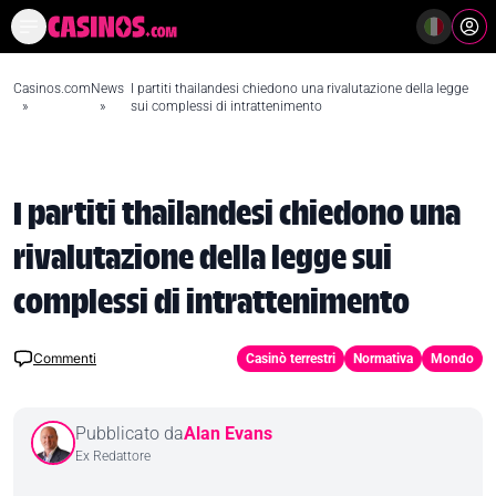
Casinò Online Casino Online
Mi
Casinos.com
News
I partiti thailandesi chiedono una rivalutazione della legge
»
»
sui complessi di intrattenimento
I partiti thailandesi chiedono una
rivalutazione della legge sui
complessi di intrattenimento
Commenti
Casinò terrestri
Normativa
Mondo
Pubblicato da
Alan Evans
Ex Redattore