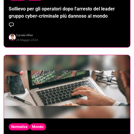
Sollievo per gli operatori dopo l'arresto del leader
gruppo cyber-criminale più dannoso al mondo
Daniele Alfieri
24 Maggio 2024
Normativa
Mondo