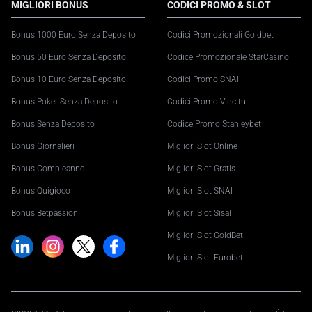
MIGLIORI BONUS
CODICI PROMO & SLOT
Bonus 1000 Euro Senza Deposito
Codici Promozionali Goldbet
Bonus 50 Euro Senza Deposito
Codice Promozionale StarCasinò
Bonus 10 Euro Senza Deposito
Codici Promo SNAI
Bonus Poker Senza Deposito
Codici Promo Vincitu
Bonus Senza Deposito
Codice Promo Stanleybet
Bonus Giornalieri
Migliori Slot Online
Bonus Compleanno
Migliori Slot Gratis
Bonus Quigioco
Migliori Slot SNAI
Bonus Betpassion
Migliori Slot Sisal
Migliori Slot GoldBet
Migliori Slot Eurobet