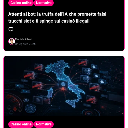
Casinò online
Normativa
Attenti al bot: la truffa dell'IA che promette falsi
trucchi slot e ti spinge sui casinò illegali
Daniele Alfieri
04 Agosto 2026
Casinò online
Normativa