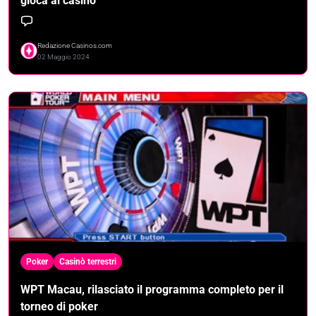
gioca al casinò
Redazione Casinos.com
02 Maggio 2024
Poker
Casinò terrestri
WPT Macau, rilasciato il programma completo per il
torneo di poker