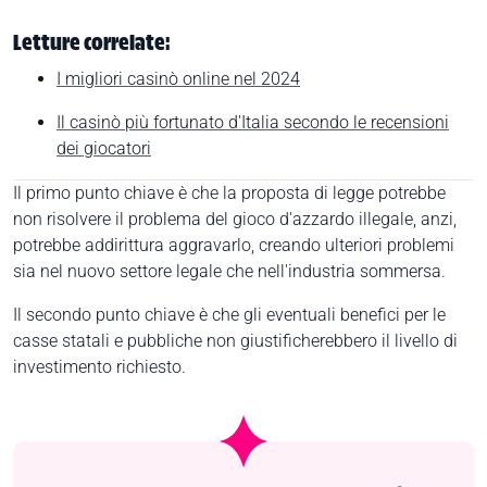
Letture correlate:
I migliori casinò online nel 2024
Il casinò più fortunato d'Italia secondo le recensioni
dei giocatori
Il primo punto chiave è che la proposta di legge potrebbe
non risolvere il problema del gioco d'azzardo illegale, anzi,
potrebbe addirittura aggravarlo, creando ulteriori problemi
sia nel nuovo settore legale che nell'industria sommersa.
Il secondo punto chiave è che gli eventuali benefici per le
casse statali e pubbliche non giustificherebbero il livello di
investimento richiesto.