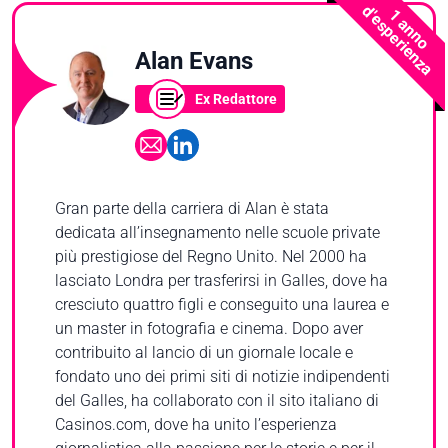
d'esperienza
1 anno
Alan Evans
Ex Redattore
Gran parte della carriera di Alan è stata
dedicata all’insegnamento nelle scuole private
più prestigiose del Regno Unito. Nel 2000 ha
lasciato Londra per trasferirsi in Galles, dove ha
cresciuto quattro figli e conseguito una laurea e
un master in fotografia e cinema. Dopo aver
contribuito al lancio di un giornale locale e
fondato uno dei primi siti di notizie indipendenti
del Galles, ha collaborato con il sito italiano di
Casinos.com, dove ha unito l’esperienza