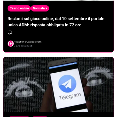
Casinò online
Normativa
Reclami sul gioco online, dal 10 settembre il portale
unico ADM: risposta obbligata in 72 ore
Redazione Casinos.com
05 Agosto 2026