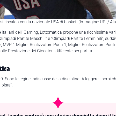
i riscalda con la nazionale USA di basket. (Immagine: UPI / A
 italiani dell’iGaming,
Lottomatica
propone una ricchissima varie
Olimpiadi Partite Maschili” e “Olimpiadi Partite Femminili”, suddi
, MVP 1 Miglior Realizzatore Punti 1, Miglior Realizzatore Punti 
ulle Prestazione dei Giocatori, differente per partita.
tica
100. Sono le regine indiscusse della disciplina. A leggere i nomi c
a pista”.
el Jacobs centrerà una storica doppietta dopo il tri