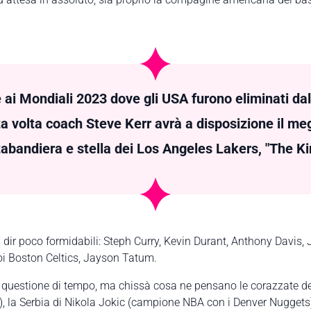
ai Mondiali 2023 dove gli USA furono eliminati dal
a volta coach Steve Kerr avrà a disposizione il meg
tabandiera e stella dei Los Angeles Lakers, "The 
a dir poco formidabili: Steph Curry, Kevin Durant, Anthony Davis,
uoi Boston Celtics, Jayson Tatum.
a questione di tempo, ma chissà cosa ne pensano le corazzate d
 la Serbia di Nikola Jokic (campione NBA con i Denver Nuggets