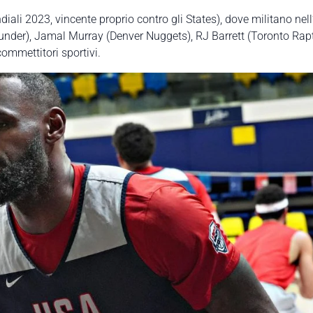
li 2023, vincente proprio contro gli States), dove militano nell’NB
nder), Jamal Murray (Denver Nuggets), RJ Barrett (Toronto Rapt
commettitori sportivi.