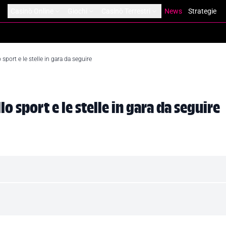
Casinò Online Casino Online
Mi
Casinò Online
Giochi
Casinò Terrestri
News
Strategie
 sport e le stelle in gara da seguire
o sport e le stelle in gara da seguire