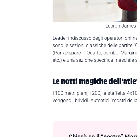
Lebron James s
Leader indiscusso degli operatori online
sono le sezioni classiche delle partite “
(Pari/Dispari/ 1 Quarto, combo, Margine
etc.) e una sezione specifica maschile s
Le notti magiche dell'atle
I 100 metri piani, i 200, la staffetta 4x
vengono i brividi. Autentici “mostri dell
Chissà se il “nostro” Marc