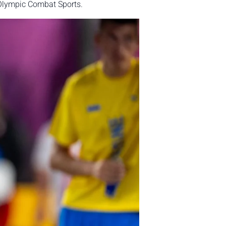
: Olympic Combat Sports.