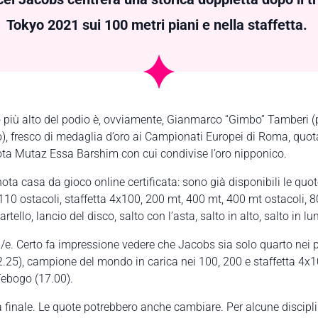
Tokyo 2021 sui 100 metri piani e nella staffetta.
 più alto del podio è, ovviamente, Gianmarco “Gimbo” Tamberi (po
o), fresco di medaglia d’oro ai Campionati Europei di Roma, quo
ariota Mutaz Essa Barshim con cui condivise l’oro nipponico.
ota casa da gioco online certificata: sono già disponibili le quote
110 ostacoli, staffetta 4x100, 200 mt, 400 mt, 400 mt ostacoli,
tello, lancio del disco, salto con l’asta, salto in alto, salto in lun
i/e. Certo fa impressione vedere che Jacobs sia solo quarto nei p
2.25), campione del mondo in carica nei 100, 200 e staffetta 4x1
 Tebogo (17.00).
la finale. Le quote potrebbero anche cambiare. Per alcune discipl