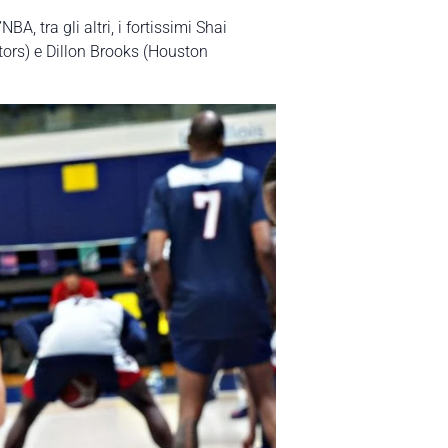
A, tra gli altri, i fortissimi Shai
ors) e Dillon Brooks (Houston