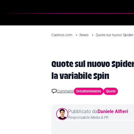
Casinos.com
»
News
»
Quote sul nuovo Spider-M
Quote sul nuovo Spider
la variabile Spin
Commenti
Intrattenimento
Quote
Pubblicato da
Daniele Alfieri
Responsabile Media & PR