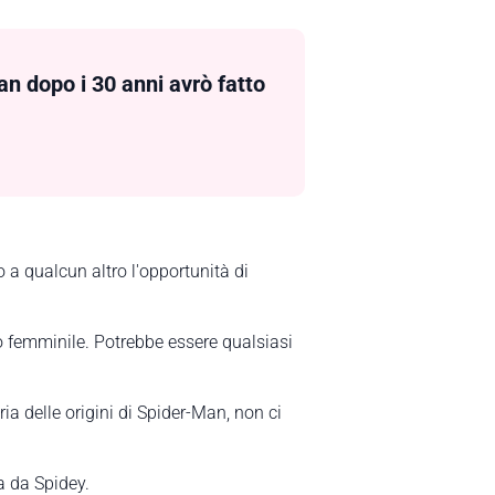
n dopo i 30 anni avrò fatto
o a qualcun altro l'opportunità di
femminile. Potrebbe essere qualsiasi
a delle origini di Spider-Man, non ci
a da Spidey.