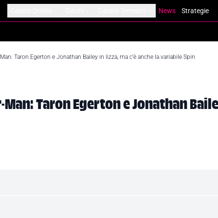
Casinò Online Casino Online
Mi
Casinò Online
Giochi
Casinò Terrestri
News
Strategie
an: Taron Egerton e Jonathan Bailey in lizza, ma c'è anche la variabile Spin
-Man: Taron Egerton e Jonathan Bailey