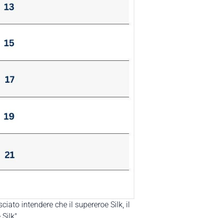
ato intendere che il supereroe Silk, il
Silk".